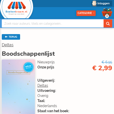
Inloggen
Boeken
kraam.nl
CATEGORIE
Stapel op voordeel
0
TERUG
Deltas
Boodschappenlijst
Nieuwprijs
€ 6,95
€ 2,99
NIEUW
Onze prijs
BINNEN
Uitgeverij:
Deltas
Uitvoering:
Overig
Taal:
Nederlands
Staat van het boek: