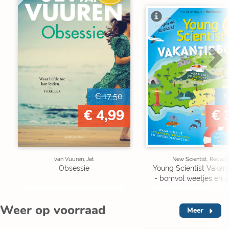
V
€ 17,50
€
€ 4,99
€ 
van Vuuren, Jet
New Scientist, Redact
Obsessie
Young Scientist Vakan
- bomvol weetjes en p
Weer op voorraad
Meer