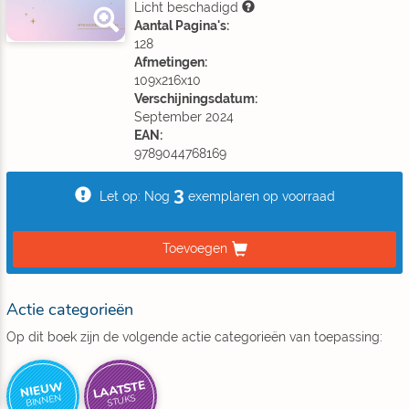
Licht beschadigd
Aantal Pagina's:
128
Afmetingen:
109x216x10
Verschijningsdatum:
September 2024
EAN:
9789044768169
3
Let op: Nog
exemplaren op voorraad
Toevoegen
Actie categorieën
Op dit boek zijn de volgende actie categorieën van toepassing:
LAATSTE
NIEUW
BINNEN
STUKS