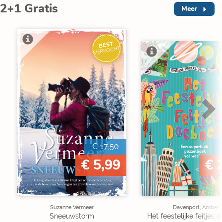
2+1 Gratis
Meer
BEST
VERKOCHT
V
€ 17,50
€ 5,99
€ 
Suzanne Vermeer
Davenport, Amber
Sneeuwstorm
Het feestelijke feitjes