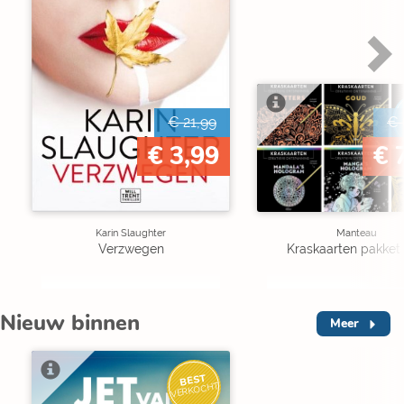
€ 21,99
€ 
€ 3,99
€ 
Karin Slaughter
Manteau
Verzwegen
Kraskaarten pakket 
Nieuw binnen
Meer
BEST
VERKOCHT