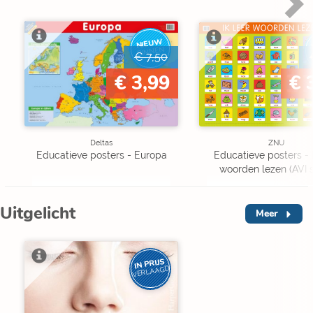
NIEUW
BINNEN
€ 7,50
€ 3,99
€ 
Deltas
ZNU
Educatieve posters - Europa
Educatieve posters - I
woorden lezen (AVI s
Uitgelicht
Meer
IN PRIJS
VERLAAGD