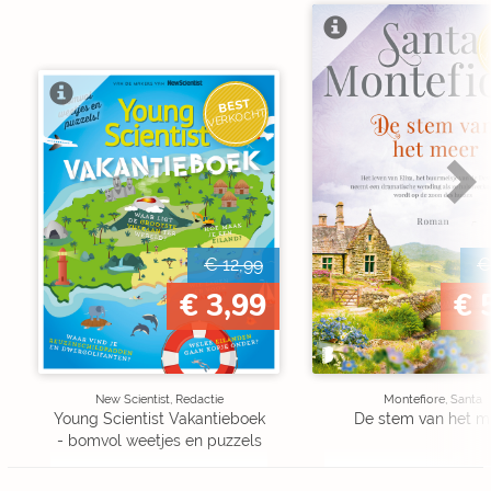
V
BEST
VERKOCHT
€ 12,99
€
€ 3,99
€ 
New Scientist, Redactie
Montefiore, Santa
Young Scientist Vakantieboek
De stem van het m
- bomvol weetjes en puzzels