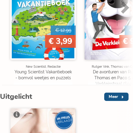
€ 12,99
€
€ 3,99
€ 
New Scientist, Redactie
Rutger Vink, Thomas van G
Young Scientist Vakantieboek
De avonturen van Ru
- bomvol weetjes en puzzels
Thomas en Paco 5 
Verkleinstraal (Spe
Edition)
Uitgelicht
Meer
IN PRIJS
VERLAAGD