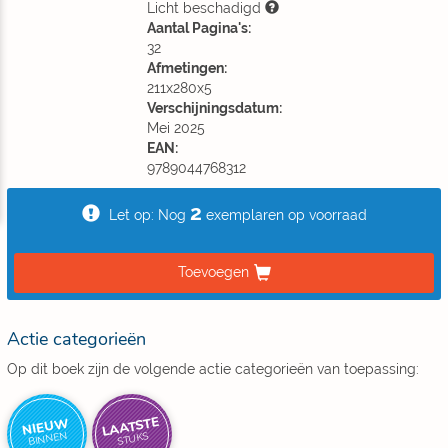
Licht beschadigd
Aantal Pagina's:
32
Afmetingen:
211x280x5
Verschijningsdatum:
Mei 2025
EAN:
9789044768312
2
Let op: Nog
exemplaren op voorraad
Toevoegen
Actie categorieën
Op dit boek zijn de volgende actie categorieën van toepassing:
LAATSTE
NIEUW
BINNEN
STUKS