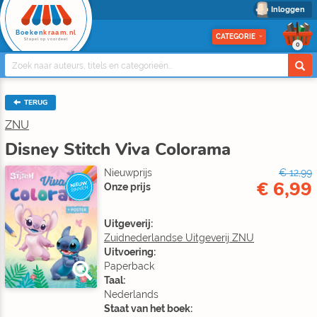
Inloggen
Boeken
kraam.nl
CATEGORIE
Stapel op voordeel
0
TERUG
ZNU
Disney Stitch Viva Colorama
Nieuwprijs
€ 12,99
€ 6,99
NIEUW
Onze prijs
BINNEN
Uitgeverij:
Zuidnederlandse Uitgeverij ZNU
Uitvoering:
Paperback
Taal:
Nederlands
Staat van het boek: