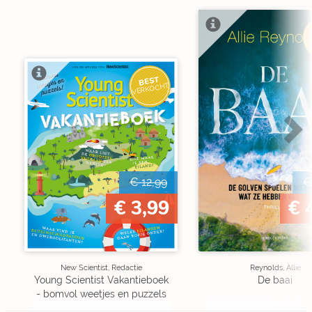
V
BEST
VERKOCHT
€ 12,99
€
€ 3,99
€ 
New Scientist, Redactie
Reynolds, Allie
Young Scientist Vakantieboek
De baai
- bomvol weetjes en puzzels