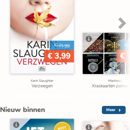
€ 21,99
€ 
€ 3,99
€ 
Karin Slaughter
Manteau
Verzwegen
Kraskaarten pakket 
Nieuw binnen
Meer
BEST