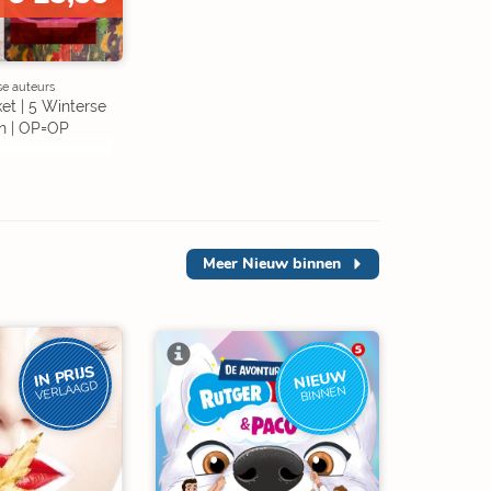
se auteurs
et | 5 Winterse
n | OP=OP
Meer
Nieuw binnen
IN PRIJS
NIEUW
VERLAAGD
BINNEN