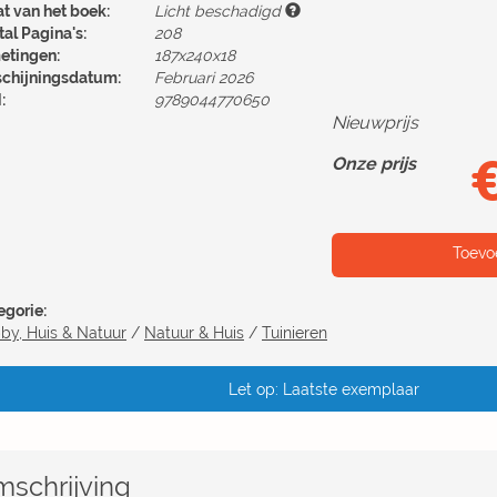
at van het boek:
Licht beschadigd
al Pagina's:
208
etingen:
187x240x18
schijningsdatum:
Februari 2026
:
9789044770650
Nieuwprijs
Onze prijs
Toevo
egorie:
by, Huis & Natuur
/
Natuur & Huis
/
Tuinieren
Let op: Laatste exemplaar
schrijving