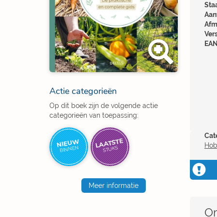
Sta
Aant
Afm
Ver
EAN
Actie categorieën
Op dit boek zijn de volgende actie
categorieën van toepassing:
Cat
LAATSTE
NIEUW
Hob
BINNEN
STUKS
Meer informatie
Om