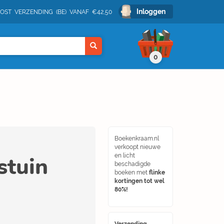
Inloggen
POST VERZENDING (BE) VANAF €42,50
0
Boekenkraam.nl
verkoopt nieuwe
stuin
en licht
beschadigde
boeken met
flinke
kortingen tot wel
80%!