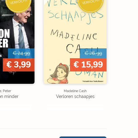
VERKOCHT
VERKOCHT
€ 24,99
€ 26,99
€ 3,99
€ 15,99
, Peter
Madeline Cash
on minder
Verloren schaapjes