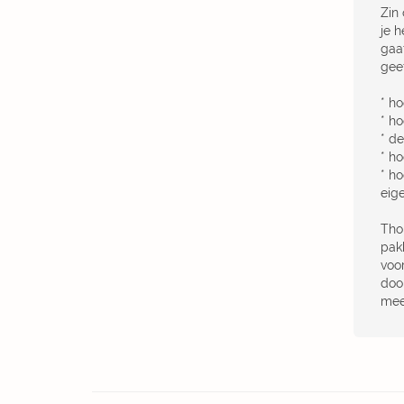
Zin
je 
gaa
geef
* ho
* h
* d
* ho
* ho
eige
Tho
pak
voor
doo
mee