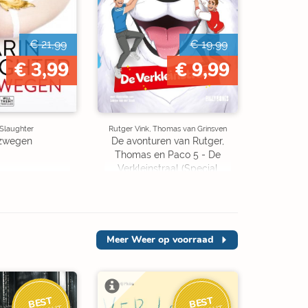
€ 21,99
€ 19,99
€ 3,99
€ 9,99
 Slaughter
Rutger Vink, Thomas van Grinsven
zwegen
De avonturen van Rutger,
Thomas en Paco 5 - De
Verkleinstraal (Special
Edition)
Meer
Weer op voorraad
BEST
BEST