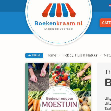
Boeken
kraam.nl
CATE
Stapel op voordeel
Home
Hobby, Huis & Natuur
Natu
TERUG
T
B
Uitg
Uit
Taal