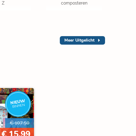
Z
composteren
Meer
Uitgelicht
NIEUW
BINNEN
€ 107,50
€ 15,99