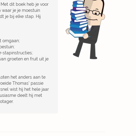
Met dit boek heb je voor
n waar je je moestuin
je bij elke stap. Hij
et omgaan;
estuin;
-stapinstructies;
an groeten en fruit uit je
loten het anders aan te
groeide Thomas’ passie
 snel wist hij het hele jaar
ousiasme deelt hij met
otager.