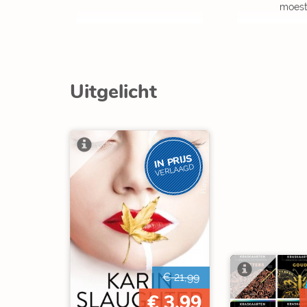
moest
Uitgelicht
IN PRIJS
VERLAAGD
€ 21,99
€ 3,99