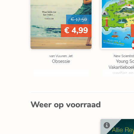
€ 17,50
€ 4,99
van Vuuren, Jet
New Scientist
Obsessie
Young Sc
Vakantieboe
weetjes en
Weer op voorraad