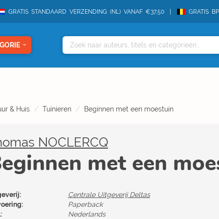
GRATIS STANDAARD VERZENDING (NL) VANAF €37,50
GRATIS B
GORIE
ur & Huis
Tuinieren
Beginnen met een moestuin
homas NOCLERCQ
eginnen met een moe
everij:
Centrale Uitgeverij Deltas
voering:
Paperback
:
Nederlands