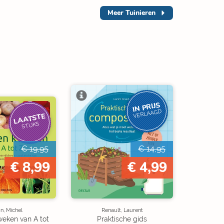
Meer
Tuinieren
IN PRIJS
VERLAAGD
LAATSTE
STUKS
€ 19,95
€ 14,95
€ 8,99
€ 4,99
n, Michel
Renault, Laurent
eken van A tot
Praktische gids