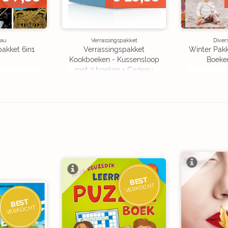
au
Verrassingspakket
Diver
pakket 6in1
Verrassingspakket
Winter Pakk
Kookboeken - Kussensloop
Boeke
met 3 boeken + Cadeau
OP=OP
BEST
VERKOCHT
BEST
VERKOCHT