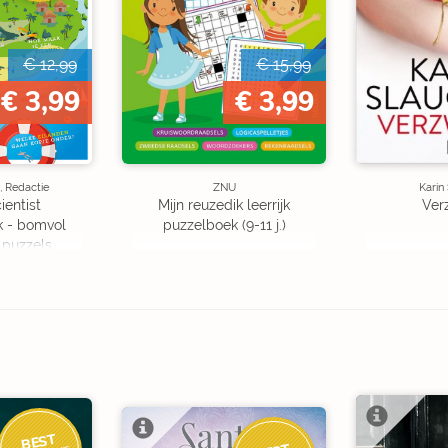
€ 12,99
€ 15,99
€ 3,99
€ 3,99
, Redactie
ZNU
Karin
ientist
Mijn reuzedik leerrijk
Ver
k - bomvol
puzzelboek (9-11 j.)
 puzzels
BEST