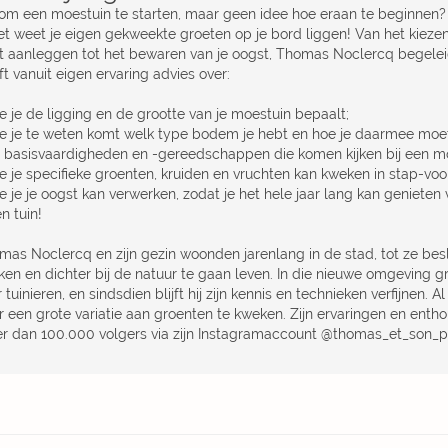
 om een moestuin te starten, maar geen idee hoe eraan te beginnen? 
het weet je eigen gekweekte groeten op je bord liggen! Van het kieze
t aanleggen tot het bewaren van je oogst, Thomas Noclercq begeleidt 
t vanuit eigen ervaring advies over:
e je de ligging en de grootte van je moestuin bepaalt;
oe je te weten komt welk type bodem je hebt en hoe je daarmee mo
e basisvaardigheden en -gereedschappen die komen kijken bij een mo
e je specifieke groenten, kruiden en vruchten kan kweken in stap-voor
e je je oogst kan verwerken, zodat je het hele jaar lang kan genieten v
n tuin!
mas Noclercq en zijn gezin woonden jarenlang in de stad, tot ze bes
ken en dichter bij de natuur te gaan leven. In die nieuwe omgeving 
 tuinieren, en sindsdien blijft hij zijn kennis en technieken verfijnen. Al
r een grote variatie aan groenten te kweken. Zijn ervaringen en enth
r dan 100.000 volgers via zijn Instagramaccount @thomas_et_son_p