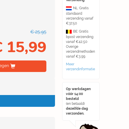
Verzending
NL: Gratis
standaard
verzending vanaf
€37,50
€ 25,95
BE: Gratis
bpost verzending
€ 15,99
vanaf €42,50
Overige
verzendmethoden
vanaf €3,99.
Meer
egen
verzendinformatie
Op werkdagen
vóór 14:00
besteld
(en betaald)
dezelfde dag
verzonden.