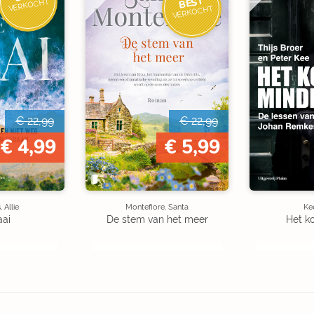
BEST
VERKOCHT
VERKOCHT
€ 22,99
€ 22,99
€ 4,99
€ 5,99
 Allie
Montefiore, Santa
Kee
aai
De stem van het meer
Het k