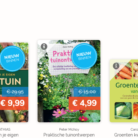
NIEUW
NIEUW
BINNEN
BINNEN
€ 29,95
€ 15,00
€ 9,99
€ 4,99
ATHIAS
Peter Mchoy
Caro
 je eigen
Praktische tuinontwerpen
Groenten kw