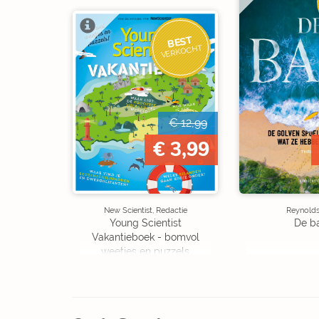
BEST
VERKOCHT
€ 12,99
€ 3,99
New Scientist, Redactie
Reynolds,
Young Scientist
De b
Vakantieboek - bomvol
weetjes en puzzels