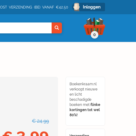
Inloggen
POST VERZENDING (BE) VANAF €42,50
0
Boekenkraam.nl
verkoopt nieuwe
en licht
beschadigde
boeken met
flinke
kortingen tot wel
80%!
€ 24,99