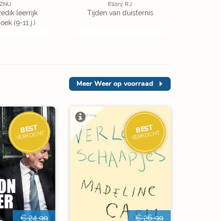
ZNU
Ellory, R.J.
edik leerrijk
Tijden van duisternis
ek (9-11 j.)
Meer
Weer op voorraad
BEST
BEST
VERKOCHT
VERKOCHT
€ 24,99
€ 26,99