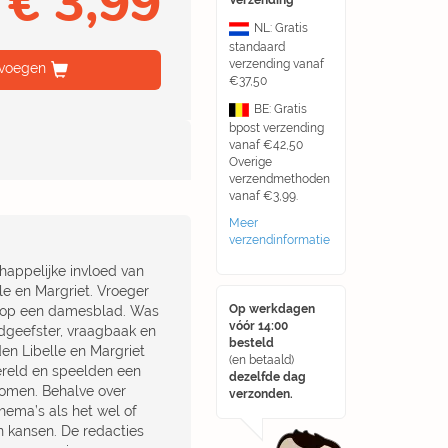
€ 3,99
Verzending
NL: Gratis
standaard
verzending vanaf
voegen
€37,50
BE: Gratis
bpost verzending
vanaf €42,50
Overige
verzendmethoden
vanaf €3,99.
Meer
verzendinformatie
happelijke invloed van
e en Margriet. Vroeger
Op werkdagen
 op een damesblad. Was
vóór 14:00
adgeefster, vraagbaak en
besteld
den Libelle en Margriet
(en betaald)
ereld en speelden een
dezelfde dag
nomen. Behalve over
verzonden.
hema’s als het wel of
en kansen. De redacties