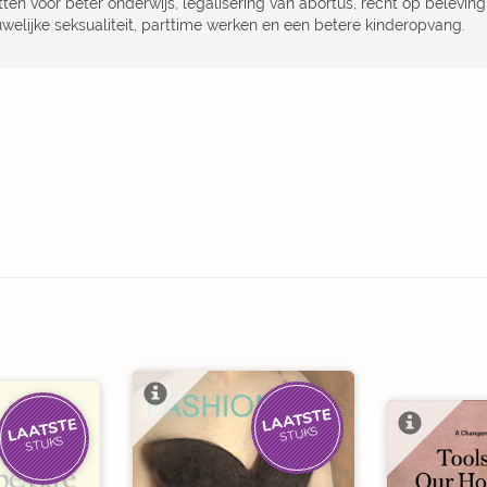
tten voor beter onderwijs, legalisering van abortus, recht op belevin
uwelijke seksualiteit, parttime werken en een betere kinderopvang.
LAATSTE
LAATSTE
STUKS
STUKS