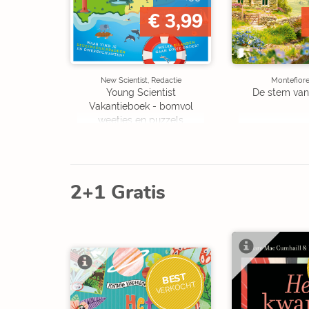
€ 3,99
New Scientist, Redactie
Montefiore
Young Scientist
De stem van
Vakantieboek - bomvol
weetjes en puzzels
2+1 Gratis
BEST
VERKOCHT