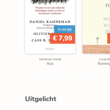
€ 24,99
€ 7,99
Kahneman, Daniel
Lucas Be
Ruis
Runnin
Uitgelicht