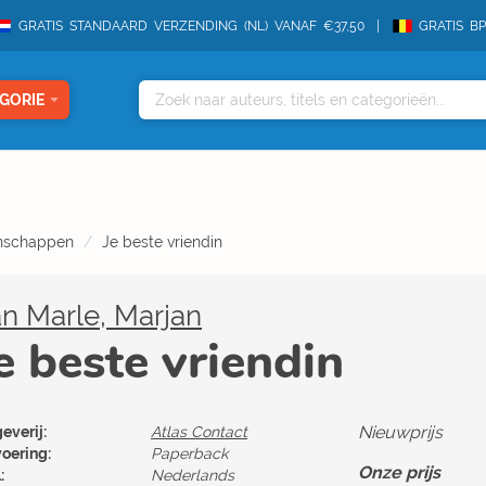
GRATIS STANDAARD VERZENDING (NL) VANAF €37,50
GRATIS B
GORIE
enschappen
Je beste vriendin
n Marle, Marjan
e beste vriendin
Nieuwprijs
everij:
Atlas Contact
voering:
Paperback
Onze prijs
:
Nederlands