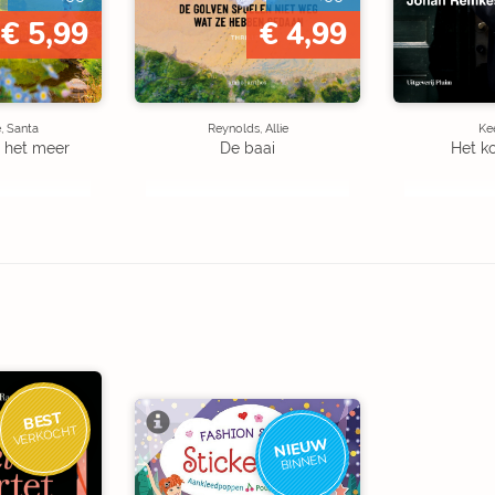
€ 5,99
€ 4,99
, Santa
Reynolds, Allie
Kee
 het meer
De baai
Het k
BEST
VERKOCHT
NIEUW
BINNEN