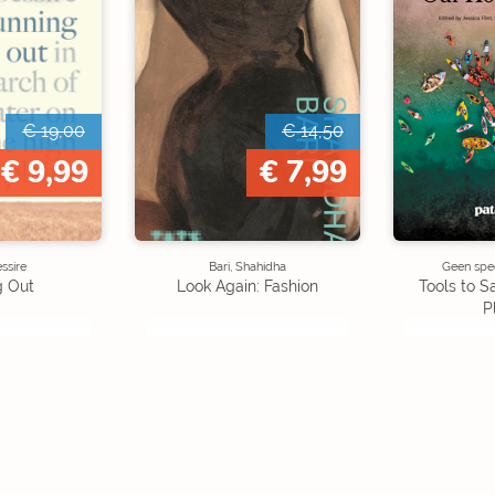
€ 19,00
€ 14,50
€ 9,99
€ 7,99
ssire
Bari, Shahidha
Geen spec
g Out
Look Again: Fashion
Tools to 
P