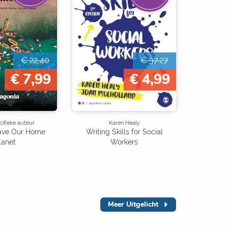
€ 22,40
€ 37,27
€ 7,99
€ 4,99
ifieke auteur
Karen Healy
Save Our Home
Writing Skills for Social
lanet
Workers
Meer
Uitgelicht