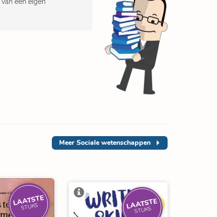
g van een eigen
Meer
Sociale wetenschappen
LAATSTE
LAATSTE
STUKS
STUKS