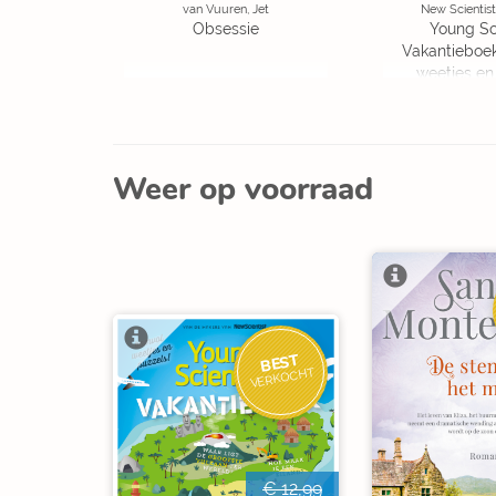
van Vuuren, Jet
New Scientist
Obsessie
Young Sc
Vakantieboe
weetjes en
Weer op voorraad
BEST
VERKOCHT
€ 12,99