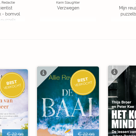
, Redactie
Karin Slaughter
ientist
Verzwegen
Mijn reuz
k - bomvol
puzzelbo
 puzzels
BEST
BEST
VERKOCHT
VERKOCHT
€ 22,99
€ 22,99