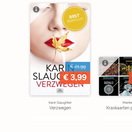
BEST
VERKOCHT
€ 21,99
€ 3,99
Karin Slaughter
Mante
Verzwegen
Kraskaarten 