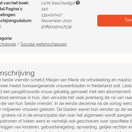
at van het boek:
Licht beschadigd
al Pagina's:
240
etingen:
135x210x17
Toe
schijningsdatum:
November 2022
:
9789045047539
egorie:
chologie
/
Sociale wetenschappen
schrijving
Je beste vriendin schetst Marjan van Marle de ontwikkeling en maatsc
twee meest toonaangevende vrouwenbladen in Nederland ooit: Libell
d een pasgetrouwde vrouw gelukkig gemaakt met een abonnement
 blad eenmaal in huis, dan vervulde het vaak jarenlang de rol van ra
 die van hun ‘beste vriendin’. In de eerste decennia na de oorlog wer
r miljoenen vrouwen gelezen. De bladen waren hun venster op de w
l grotere rol in de emancipatie dan over het algemeen wordt aange
ipatronen of koken werd er namelijk ook geschreven over specifieke t
t krijgen van kinderen, geboorteregeling, opvoeding, gelijke rechten 