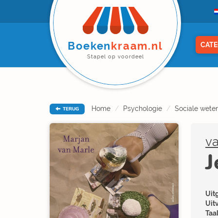
Boeken
kraam.nl
CATE
Stapel op voordeel
Home
Psychologie
Sociale wet
TERUG
va
J
Uitg
Uit
Taal