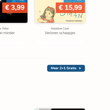
€ 3,99
€ 15,99
, Peter
Madeline Cash
on minder
Verloren schaapjes
Meer
2+1 Gratis