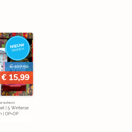
NIEUW
BINNEN
€ 107,50
€ 15,99
se auteurs
et | 5 Winterse
n | OP=OP