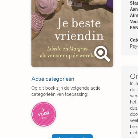
Sta
Aant
Afm
Ver
EAN
Cat
Psy
Om
Actie categorieën
In 
Op dit boek zijn de volgende actie
de 
categorieën van toepassing:
wer
het
dus
3
VOOR
doo
€10
vee
bre
nie