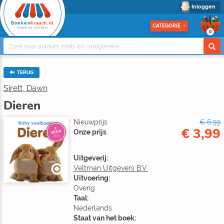
Inloggen
Boeken
kraam.nl
CATEGORIE
Stapel op voordeel
0
TERUG
Sirett, Dawn
Dieren
Nieuwprijs
€ 6,99
€ 3,99
3
Onze prijs
VOOR
€10
Uitgeverij:
Veltman Uitgevers B.V.
Uitvoering:
Overig
Taal:
Nederlands
Staat van het boek: