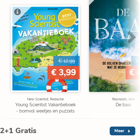
BEST
VERKOCHT
€ 12,99
€
€ 3,99
€ 
New Scientist, Redactie
Reynolds, Allie
Young Scientist Vakantieboek
De baai
- bomvol weetjes en puzzels
2+1 Gratis
Meer