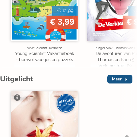
€ 12,99
€
€ 3,99
€ 
New Scientist, Redactie
Rutger Vink, Thomas van G
Young Scientist Vakantieboek
De avonturen van Ru
- bomvol weetjes en puzzels
Thomas en Paco 5 
Verkleinstraal (Spe
Edition)
Uitgelicht
Meer
IN PRIJS
VERLAAGD