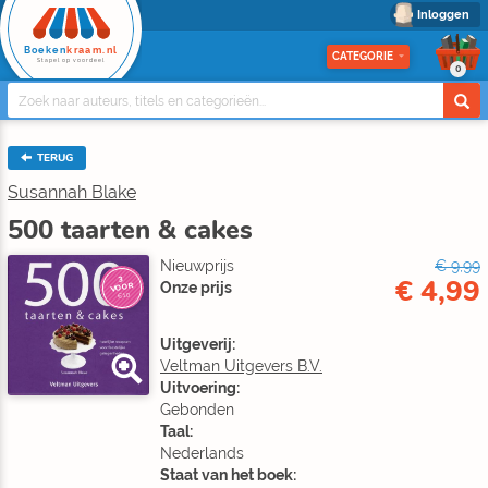
Inloggen
Boeken
kraam.nl
CATEGORIE
Stapel op voordeel
0
TERUG
Susannah Blake
500 taarten & cakes
Nieuwprijs
€ 9,99
€ 4,99
3
Onze prijs
VOOR
€10
Uitgeverij:
Veltman Uitgevers B.V.
Uitvoering:
Gebonden
Taal:
Nederlands
Staat van het boek: