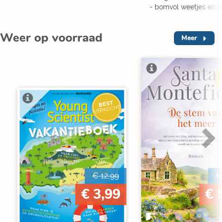
- bomvol weetjes en p
Weer op voorraad
Meer
V
BEST
VERKOCHT
€ 12,99
€
€ 3,99
€ 