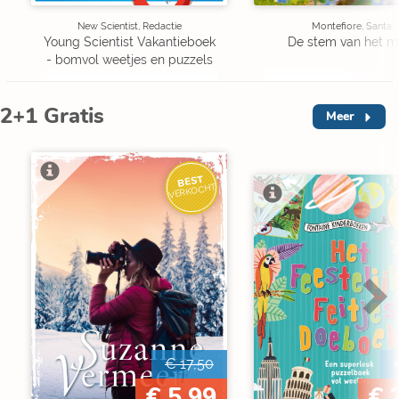
New Scientist, Redactie
Montefiore, Santa
Young Scientist Vakantieboek
De stem van het m
- bomvol weetjes en puzzels
2+1 Gratis
Meer
BEST
VERKOCHT
V
€ 17,50
€ 5,99
€ 