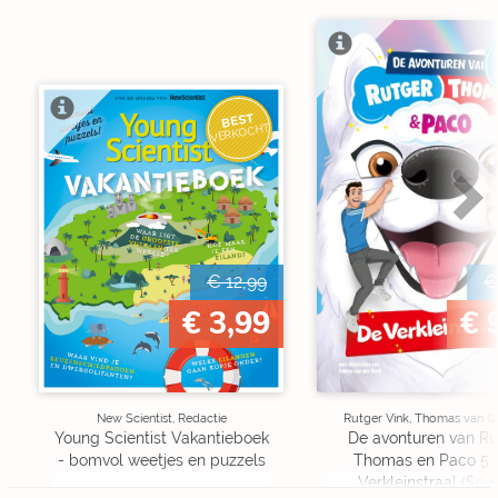
BEST
VERKOCHT
€ 12,99
€
€ 3,99
€ 
New Scientist, Redactie
Rutger Vink, Thomas van G
Young Scientist Vakantieboek
De avonturen van Ru
- bomvol weetjes en puzzels
Thomas en Paco 5 
Verkleinstraal (Spe