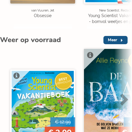
van Vuuren, Jet
New Scientist, Redact
Obsessie
Young Scientist Vakan
- bomvol weetjes en p
Weer op voorraad
Meer
V
BEST
VERKOCHT
€ 12,99
€