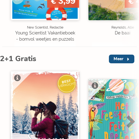
€ 3,99
€ 
New Scientist, Redactie
Reynolds, Allie
Young Scientist Vakantieboek
De baai
- bomvol weetjes en puzzels
2+1 Gratis
Meer
BEST
VERKOCHT
V