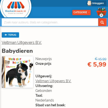
Inloggen
Boeken
kraam.nl
CATEGORIE
Stapel op voordeel
0
TERUG
Veltman Uitgevers B.V.
Babydieren
Nieuwprijs
€ 15,99
€ 5,99
Onze prijs
Uitgeverij:
Veltman Uitgevers B.V.
Uitvoering:
Gebonden
Taal:
Nederlands
Staat van het boek: