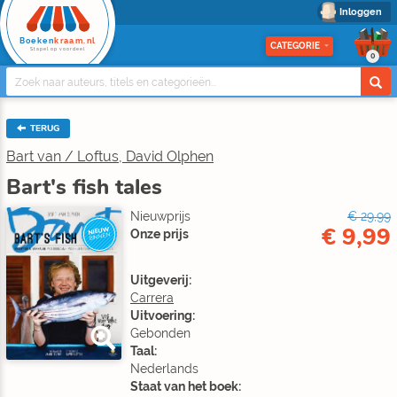
Inloggen
Boeken
kraam.nl
CATEGORIE
Stapel op voordeel
0
TERUG
Bart van / Loftus, David Olphen
Bart's fish tales
Nieuwprijs
€ 29,99
€ 9,99
NIEUW
Onze prijs
BINNEN
Uitgeverij:
Carrera
Uitvoering:
Gebonden
Taal:
Nederlands
Staat van het boek: