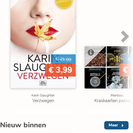
VERKOCHT
€ 21,99
€ 
€ 3,99
€ 
Karin Slaughter
Manteau
Verzwegen
Kraskaarten pakket 
Nieuw binnen
Meer