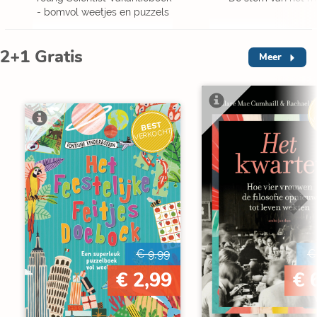
- bomvol weetjes en puzzels
2+1 Gratis
Meer
V
BEST
VERKOCHT
€ 9,99
€
€ 2,99
€ 