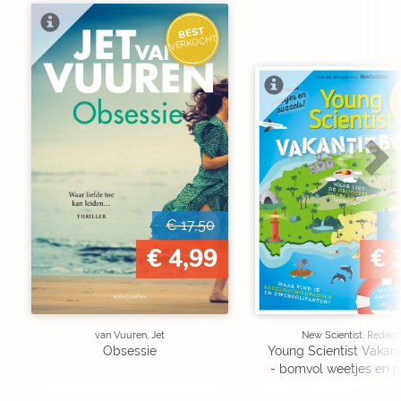
BEST
VERKOCHT
V
€ 17,50
€
€ 4,99
€ 
van Vuuren, Jet
New Scientist, Redact
Obsessie
Young Scientist Vakan
- bomvol weetjes en p