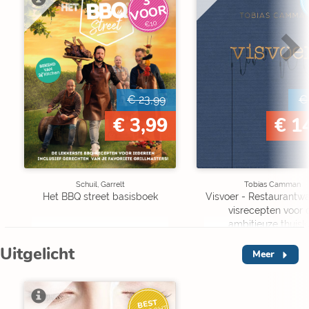
3
V
O
O
R
€10
€ 23,99
€
€ 3,99
€ 1
Schuil, Garrelt
Tobias Camman
Het BBQ street basisboek
Visvoer - Restaurantw
visrecepten voor 
ambitieuze thuisk
Uitgelicht
Meer
BEST