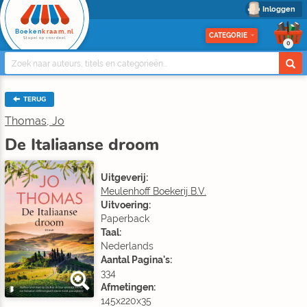
Inloggen
Boeken
kraam.nl
CATEGORIE
Stapel op voordeel
0
TERUG
Thomas, Jo
De Italiaanse droom
Uitgeverij:
Meulenhoff Boekerij B.V.
Uitvoering:
Paperback
Taal:
Nederlands
Aantal Pagina's:
334
Afmetingen:
145x220x35