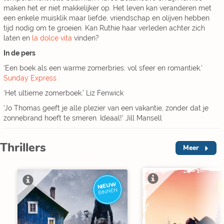
maken het er niet makkelijker op. Het leven kan veranderen met
een enkele muisklik maar liefde, vriendschap en olijven hebben
tijd nodig om te groeien. Kan Ruthie haar verleden achter zich
laten en
la dolce vita
vinden?
In de pers
‘Een boek als een warme zomerbries: vol sfeer en romantiek.’
Sunday Express
‘Het ultieme zomerboek.’ Liz Fenwick
‘Jo Thomas geeft je alle plezier van een vakantie, zonder dat je
zonnebrand hoeft te smeren. Ideaal!’ Jill Mansell
Thrillers
Meer
NIEUW
V
BINNEN