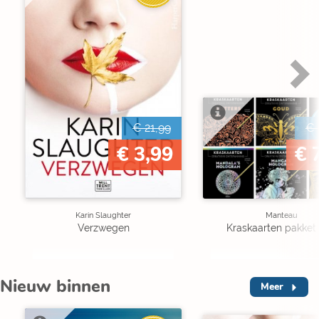
€ 21,99
€ 
€ 3,99
€ 
Karin Slaughter
Manteau
Verzwegen
Kraskaarten pakket 
Nieuw binnen
Meer