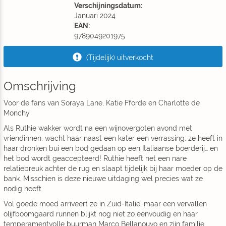
Verschijningsdatum:
Januari 2024
EAN:
9789049201975
(Tijdelijk) uitverkocht
Omschrijving
Voor de fans van Soraya Lane, Katie Fforde en Charlotte de
Monchy
Als Ruthie wakker wordt na een wijnovergoten avond met
vriendinnen, wacht haar naast een kater een verrassing: ze heeft in
haar dronken bui een bod gedaan op een Italiaanse boerderij… en
het bod wordt geaccepteerd! Ruthie heeft net een nare
relatiebreuk achter de rug en slaapt tijdelijk bij haar moeder op de
bank. Misschien is deze nieuwe uitdaging wel precies wat ze
nodig heeft.
Vol goede moed arriveert ze in Zuid-Italië, maar een vervallen
olijfboomgaard runnen blijkt nog niet zo eenvoudig en haar
temperamentvolle buurman Marco Bellanouvo en zijn familie