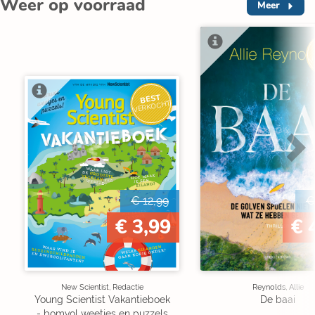
Weer op voorraad
Meer
V
BEST
VERKOCHT
€ 12,99
€
€ 3,99
€ 
New Scientist, Redactie
Reynolds, Allie
Young Scientist Vakantieboek
De baai
- bomvol weetjes en puzzels