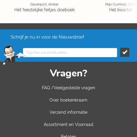
Davenport, Amber
Mac Cumhaill, Clare
Het feestelijke feitjes doeboek
Het kwartet
Schrijf je nu in voor de Nieuwsbrief
Vragen?
FAQ /Veelgestelde vragen
Over boekenkraam
Verzend informatie
Assortiment en Voorraad
Betalen