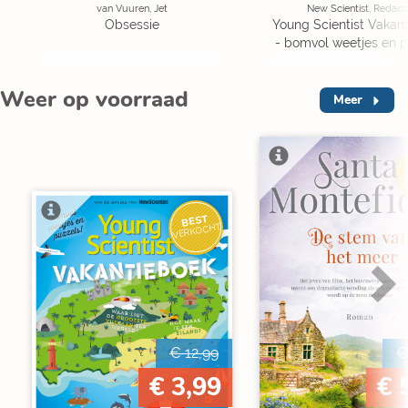
van Vuuren, Jet
New Scientist, Redact
Obsessie
Young Scientist Vakan
- bomvol weetjes en p
Weer op voorraad
Meer
V
BEST
VERKOCHT
€ 12,99
€
€ 3,99
€ 