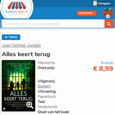
Inloggen
Boeken
kraam.nl
CATEGORIE
Stapel op voordeel
0
TERUG
Juan Gómez-Jurado
Alles keert terug
Nieuwprijs
€ 22,99
€ 8,99
Onze prijs
Uitgeverij:
Boekerij
Uitvoering:
Paperback
Taal:
Nederlands
Staat van het boek: