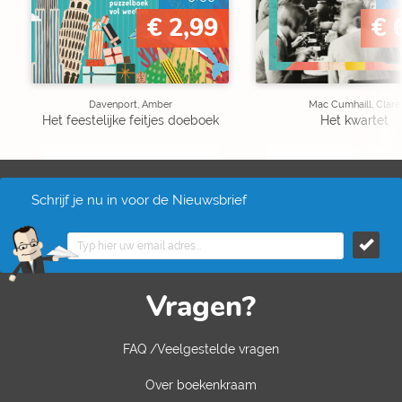
€ 2,99
€ 
Davenport, Amber
Mac Cumhaill, Clare
Het feestelijke feitjes doeboek
Het kwartet
Schrijf je nu in voor de Nieuwsbrief
Vragen?
FAQ /Veelgestelde vragen
Over boekenkraam