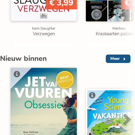
€ 3,99
€ 
Karin Slaughter
Manteau
Verzwegen
Kraskaarten pakket 
Nieuw binnen
Meer
BEST
VERKOCHT
V