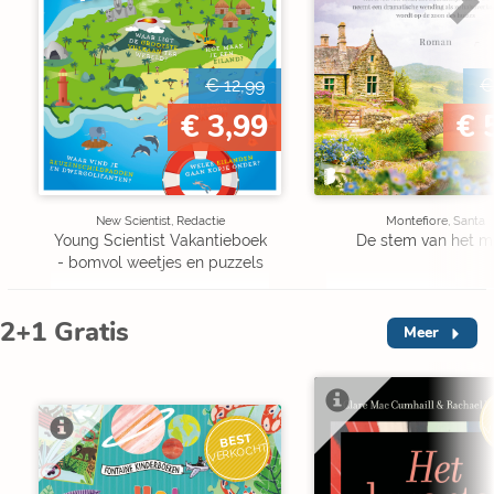
€ 12,99
€
€ 3,99
€ 
New Scientist, Redactie
Montefiore, Santa
Young Scientist Vakantieboek
De stem van het m
- bomvol weetjes en puzzels
2+1 Gratis
Meer
V
BEST
VERKOCHT