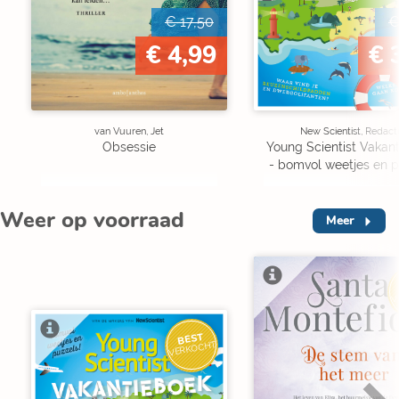
€ 17,50
€
€ 4,99
€ 
van Vuuren, Jet
New Scientist, Redact
Obsessie
Young Scientist Vakan
- bomvol weetjes en p
Weer op voorraad
Meer
V
BEST
VERKOCHT