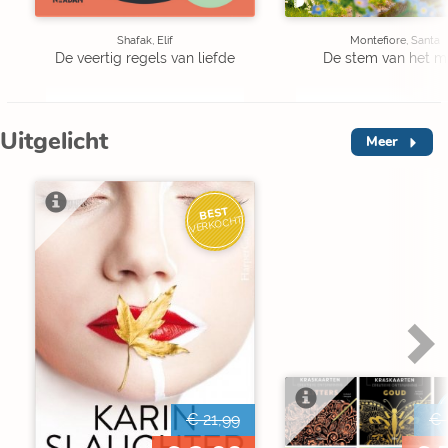
Shafak, Elif
Montefiore, Santa
De veertig regels van liefde
De stem van het m
Uitgelicht
Meer
BEST
VERKOCHT
€ 21,99
€ 