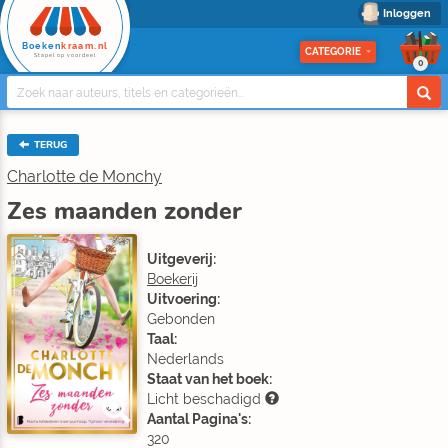
Inloggen
Boeken
kraam.nl
CATEGORIE
Stapel op voordeel
0
TERUG
Charlotte de Monchy
Zes maanden zonder
Uitgeverij:
Boekerij
Uitvoering:
Gebonden
Taal:
Nederlands
Staat van het boek:
Licht beschadigd
Aantal Pagina's:
320