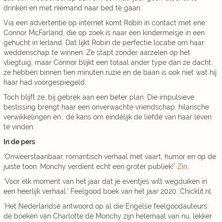
drinken en met niemand naar bed te gaan.
Via een advertentie op internet komt Robin in contact met ene
Connor McFarland, die op zoek is naar een kindermeisje in een
gehucht in Ierland. Dat lijkt Robin de perfectie locatie om haar
weddenschap te winnen. Ze stapt zonder aarzelen op het
vliegtuig, maar Connor blijkt een totaal ander type dan ze dacht;
ze hebben binnen tien minuten ruzie en de baan is ook niet wat hij
haar had voorgespiegeld.
Toch blijft ze, bij gebrek aan een beter plan. Die impulsieve
beslissing brengt haar een onverwachte vriendschap, hilarische
verwikkelingen en… de kans om eindelijk de liefde van haar leven
te vinden.
In de pers
‘Onweerstaanbaar, romantisch verhaal met vaart, humor en op de
juiste toon. Monchy verdient echt een groter publiek!’
Zin
‘Voor elk moment van het jaar dat je eventjes wilt wegduiken in
een heerlijk verhaal.’ Feelgood boek van het jaar 2020, Chicklit.nl
‘Het Nederlandse antwoord op al die Engelse feelgoodauteurs:
de boeken van Charlotte de Monchy zijn helemaal van nu, lekker