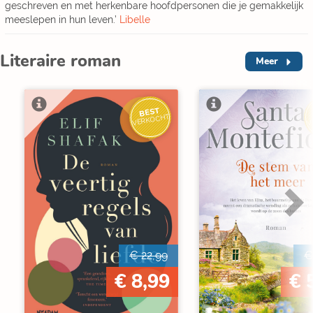
geschreven en met herkenbare hoofdpersonen die je gemakkelijk
meeslepen in hun leven.’
Libelle
Literaire roman
Meer
BEST
V
VERKOCHT
€ 22,99
€
€ 8,99
€ 