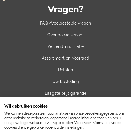
Vragen?
FAQ /Veelgestelde vragen
Over boekenkraam
Verzend informatie
Assortiment en Voorraad
Betalen
Uw bestelling
Laagste prijs garantie
Privacy van gegevens
Wij gebruiken cookies
We kunnen deze plaatsen voor analyse van onze bezoekersgegevens, om
Algemene voorwaarden
onze website te verbeteren, gepersonaliseerde inhoud te tonen en om u
een geweldige website-ervaring te bieden. Voor meer informatie over de
cookies die we gebruiken opent u de instellingen.
Contact