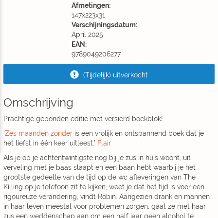
Afmetingen:
147x223x31
Verschijningsdatum:
April 2025
EAN:
9789049206277
(Tijdelijk) uitverkocht
Omschrijving
Prachtige gebonden editie met versierd boekblok!
‘
Zes maanden zonder
is een vrolijk en ontspannend boek dat je
het liefst in één keer uitleest.’
Flair
Als je op je achtentwintigste nog bij je zus in huis woont, uit
verveling met je baas slaapt en een baan hebt waarbij je het
grootste gedeelte van de tijd op de wc afleveringen van The
Killing op je telefoon zit te kijken, weet je dat het tijd is voor een
rigoureuze verandering, vindt Robin. Aangezien drank en mannen
in haar leven meestal voor problemen zorgen, gaat ze met haar
zus een weddenschap aan om een half jaar geen alcohol te