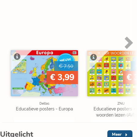
NIEUW
BINNEN
€ 7,50
€ 3,99
€ 
Deltas
ZNU
Educatieve posters - Europa
Educatieve posters - I
woorden lezen (AVI s
Uitgelicht
Meer