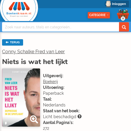
Inloggen
Boeken
kraam.nl
CATEGORIE
Stapel op voordeel
0
TERUG
Conny Schalke Fred van Leer
Niets is wat het lijkt
Uitgeverij:
Boekerij
Uitvoering:
Paperback
Taal:
Nederlands
Staat van het boek:
Licht beschadigd
Aantal Pagina's:
272