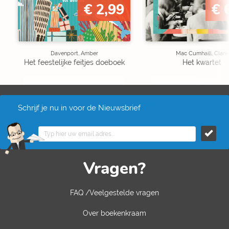
€ 2,99
€ 
Davenport, Amber
Mac Cumhaill, Clare
Het feestelijke feitjes doeboek
Het kwartet
Schrijf je nu in voor de Nieuwsbrief
Vragen?
FAQ /Veelgestelde vragen
Over boekenkraam