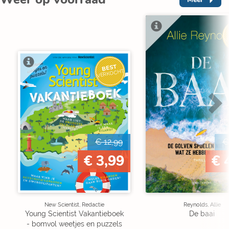
V
BEST
VERKOCHT
€ 12,99
€
€ 3,99
€ 
New Scientist, Redactie
Reynolds, Allie
Young Scientist Vakantieboek
De baai
- bomvol weetjes en puzzels