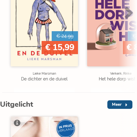
€ 24,99
€
€ 15,99
€ 
Lieke Marsman
Verkerk, Rinke
De dichter en de duivel
Het hele dorp wist 
Uitgelicht
Meer
IN PRIJS
VERLAAGD