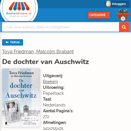
Inloggen
Boeken
kraam.nl
CATEGORIE
Stapel op voordeel
0
TERUG
Tova Friedman, Malcolm Brabant
De dochter van Auschwitz
Uitgeverij:
Boekerij
Uitvoering:
Paperback
Taal:
Nederlands
Aantal Pagina's:
272
Afmetingen:
141x215x25