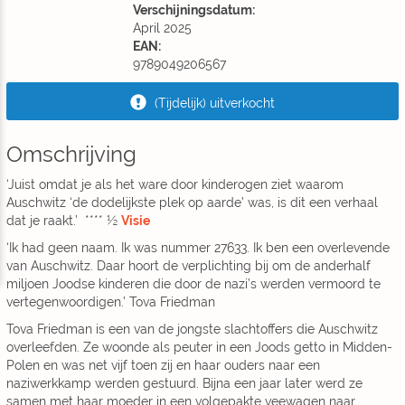
Verschijningsdatum:
April 2025
EAN:
9789049206567
(Tijdelijk) uitverkocht
Omschrijving
‘Juist omdat je als het ware door kinderogen ziet waarom
Auschwitz ‘de dodelijkste plek op aarde’ was, is dit een verhaal
dat je raakt.’ **** ½
Visie
‘Ik had geen naam. Ik was nummer 27633. Ik ben een overlevende
van Auschwitz. Daar hoort de verplichting bij om de anderhalf
miljoen Joodse kinderen die door de nazi’s werden vermoord te
vertegenwoordigen.’ Tova Friedman
Tova Friedman is een van de jongste slachtoffers die Auschwitz
overleefden. Ze woonde als peuter in een Joods getto in Midden-
Polen en was net vijf toen zij en haar ouders naar een
naziwerkkamp werden gestuurd. Bijna een jaar later werd ze
samen met haar moeder in een volgepakte veewagen naar