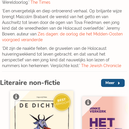
Wereldoorlog.’
The Times
‘Een onvergetelijk en diep ontroerend verhaal. Op briljante wijze
brengt Malcolm Brabant de wereld van het getto en van
Auschwitz tot leven door de ogen van Tova Friedman, een jong
kind dat de wreedheden van de Holocaust overleefde.’ Jeremy
Bowen, auteur van
Zes dagen: de oorlog die het Midden-Oosten
voorgoed veranderde
‘Dit zijn de naakte feiten, de gruwelen van de Holocaust
huiveringwekkend tot leven gebracht, en dat vanuit het
perspectief van een jong kind dat nauwelijks kon lezen of
nummers kon herkennen. Verplichte kost.’
The Jewish Chronicle
Literaire non-fictie
Meer
BEST
VERKOCHT
V