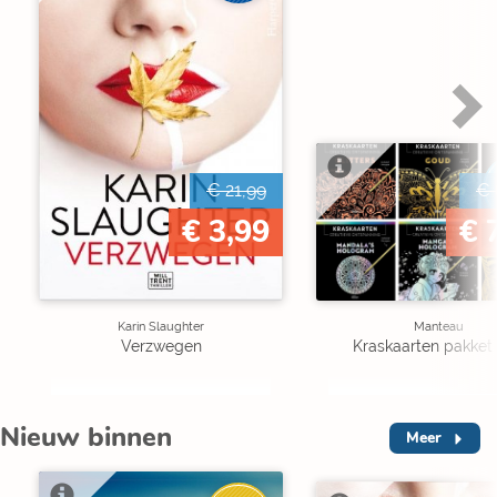
€ 21,99
€ 
€ 3,99
€ 
Karin Slaughter
Manteau
Verzwegen
Kraskaarten pakket 
Nieuw binnen
Meer