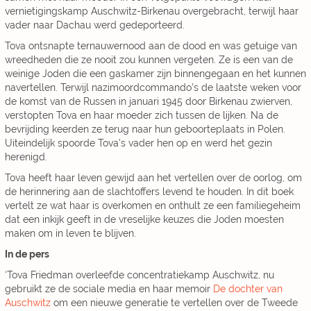
vernietigingskamp Auschwitz-Birkenau overgebracht, terwijl haar
vader naar Dachau werd gedeporteerd.
Tova ontsnapte ternauwernood aan de dood en was getuige van
wreedheden die ze nooit zou kunnen vergeten. Ze is een van de
weinige Joden die een gaskamer zijn binnengegaan en het kunnen
navertellen. Terwijl nazimoordcommando’s de laatste weken voor
de komst van de Russen in januari 1945 door Birkenau zwierven,
verstopten Tova en haar moeder zich tussen de lijken. Na de
bevrijding keerden ze terug naar hun geboorteplaats in Polen.
Uiteindelijk spoorde Tova’s vader hen op en werd het gezin
herenigd.
Tova heeft haar leven gewijd aan het vertellen over de oorlog, om
de herinnering aan de slachtoffers levend te houden. In dit boek
vertelt ze wat haar is overkomen en onthult ze een familiegeheim
dat een inkijk geeft in de vreselijke keuzes die Joden moesten
maken om in leven te blijven.
In de pers
‘Tova Friedman overleefde concentratiekamp Auschwitz, nu
gebruikt ze de sociale media en haar memoir
De dochter van
Auschwitz
om een nieuwe generatie te vertellen over de Tweede