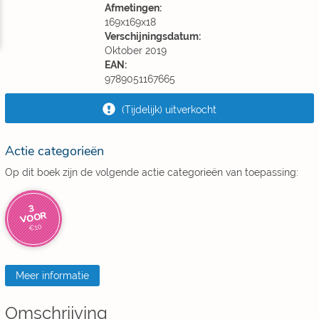
Afmetingen:
169x169x18
Verschijningsdatum:
Oktober 2019
EAN:
9789051167665
(Tijdelijk) uitverkocht
Actie categorieën
Op dit boek zijn de volgende actie categorieën van toepassing:
3
VOOR
€10
Meer informatie
Omschrijving