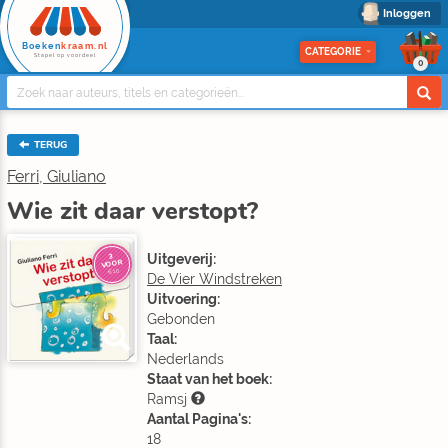
Inloggen
Boeken
kraam.nl
CATEGORIE
Stapel op voordeel
0
TERUG
Ferri, Giuliano
Wie zit daar verstopt?
Uitgeverij:
3
VOOR
€10
De Vier Windstreken
Uitvoering:
Gebonden
Taal:
Nederlands
Staat van het boek:
Ramsj
Aantal Pagina's:
18