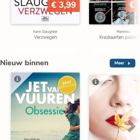
€ 3,99
€ 
Karin Slaughter
Manteau
Verzwegen
Kraskaarten pakket 
Nieuw binnen
Meer
BEST
VERKOCHT
V