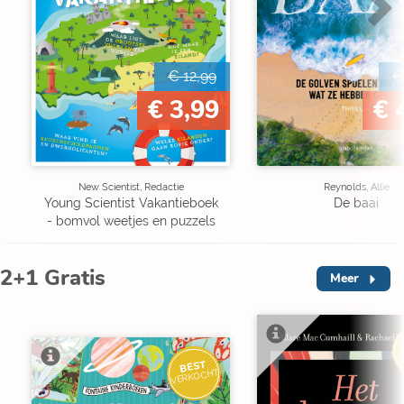
€ 12,99
€
€ 3,99
€ 
New Scientist, Redactie
Reynolds, Allie
Young Scientist Vakantieboek
De baai
- bomvol weetjes en puzzels
2+1 Gratis
Meer
V
BEST
VERKOCHT