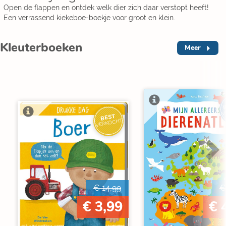
Open de flappen en ontdek welk dier zich daar verstopt heeft!
Een verrassend kiekeboe-boekje voor groot en klein.
Kleuterboeken
Meer
I
V
BEST
VERKOCHT
€ 14,99
€
€ 3,99
€ 