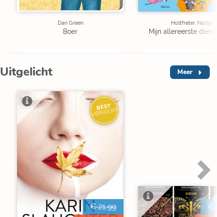
Dan Green
Holtfreter, Nastja
Boer
Mijn allereerste diere
Uitgelicht
Meer
BEST
VERKOCHT
€ 21,99
€ 