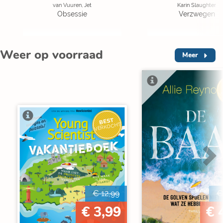
van Vuuren, Jet
Karin Slaughter
Obsessie
Verzwegen
Weer op voorraad
Meer
V
BEST
VERKOCHT
€ 12,99
€
€ 3,99
€ 