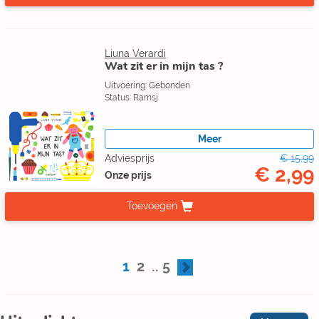
Liuna Verardi
Wat zit er in mijn tas ?
Uitvoering: Gebonden
Status: Ramsj
Meer
Adviesprijs
€ 15,99
€ 2,99
Onze prijs
Toevoegen
1
2
..
5