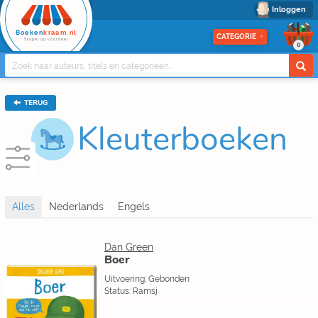
Inloggen
Boeken
kraam.nl
CATEGORIE
Stapel op voordeel
0
TERUG
Kleuterboeken
Dan Green
Boer
Uitvoering: Gebonden
Status: Ramsj