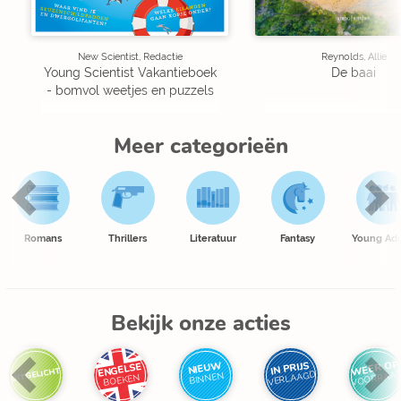
New Scientist, Redactie
Reynolds, Allie
Young Scientist Vakantieboek
De baai
- bomvol weetjes en puzzels
Meer categorieën
Romans
Thrillers
Literatuur
Fantasy
Young Adu
Bekijk onze acties
WEER OP
IN PRIJS
NIEUW
ENGELSE
UITGELICHT
VOORRAA
VERLAAGD
BINNEN
BOEKEN