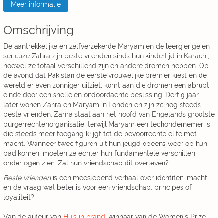
Meer informatie
Omschrijving
De aantrekkelijke en zelfverzekerde Maryam en de leergierige en
serieuze Zahra zijn beste vrienden sinds hun kindertijd in Karachi,
hoewel ze totaal verschillend zijn en andere dromen hebben. Op
de avond dat Pakistan de eerste vrouwelijke premier kiest en de
wereld er even zonniger uitziet, komt aan die dromen een abrupt
einde door een snelle en ondoordachte beslissing. Dertig jaar
later wonen Zahra en Maryam in Londen en zijn ze nog steeds
beste vrienden. Zahra staat aan het hoofd van Engelands grootste
burgerrechtenorganisatie, terwijl Maryam een techondernemer is
die steeds meer toegang krijgt tot de bevoorrechte elite met
macht. Wanneer twee figuren uit hun jeugd opeens weer op hun
pad komen, moeten ze echter hun fundamentele verschillen
onder ogen zien. Zal hun vriendschap dit overleven?
Beste vrienden
is een meeslepend verhaal over identiteit, macht
en de vraag wat beter is voor een vriendschap: principes of
loyaliteit?
Van de auteur van
Huis in brand
, winnaar van de Women's Prize