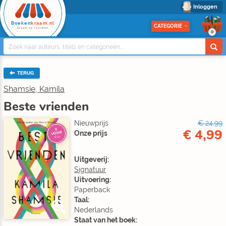
Inloggen
Boeken
kraam.nl
CATEGORIE
Stapel op voordeel
0
TERUG
Shamsie, Kamila
Beste vrienden
Nieuwprijs
€ 24,99
€ 4,99
3
Onze prijs
VOOR
€10
Uitgeverij:
Signatuur
Uitvoering:
Paperback
Taal:
Nederlands
Staat van het boek: