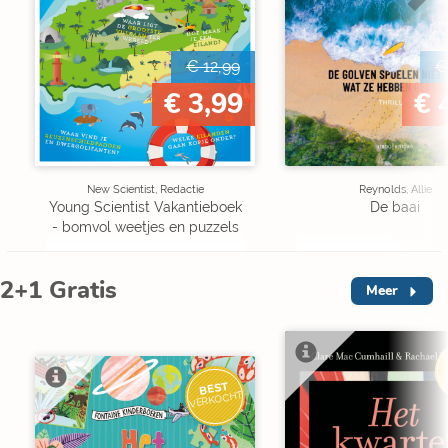
€ 12,99
€
€ 3,99
€ 
New Scientist, Redactie
Reynolds, Allie
Young Scientist Vakantieboek
De baai
- bomvol weetjes en puzzels
2+1 Gratis
Meer
V
BEST
VERKOCHT