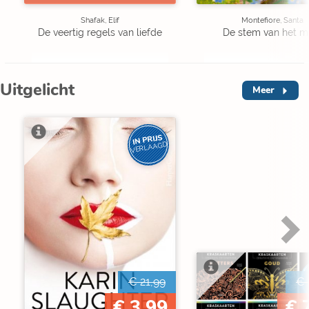
Shafak, Elif
Montefiore, Santa
De veertig regels van liefde
De stem van het m
Uitgelicht
Meer
IN PRIJS
VERLAAGD
€ 21,99
€ 
€ 3,99
€ 