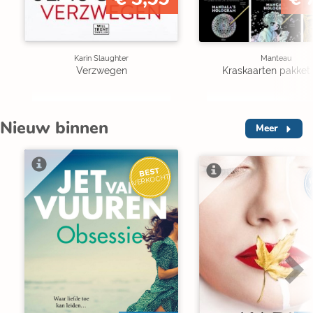
Karin Slaughter
Manteau
Verzwegen
Kraskaarten pakket 
Nieuw binnen
Meer
BEST
I
VERKOCHT
V