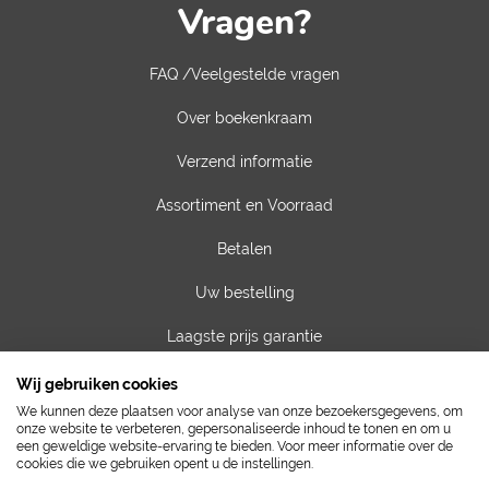
Vragen?
FAQ /Veelgestelde vragen
Over boekenkraam
Verzend informatie
Assortiment en Voorraad
Betalen
Uw bestelling
Laagste prijs garantie
Privacy van gegevens
Wij gebruiken cookies
We kunnen deze plaatsen voor analyse van onze bezoekersgegevens, om
Algemene voorwaarden
onze website te verbeteren, gepersonaliseerde inhoud te tonen en om u
een geweldige website-ervaring te bieden. Voor meer informatie over de
cookies die we gebruiken opent u de instellingen.
Contact