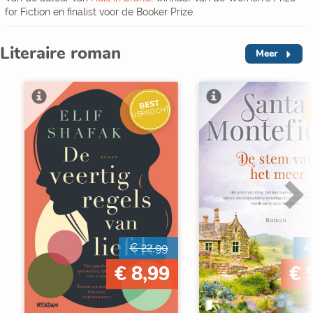
for Fiction en finalist voor de Booker Prize.
Literaire roman
Meer
BEST
V
VERKOCHT
€ 22,99
€
€ 8,99
€ 