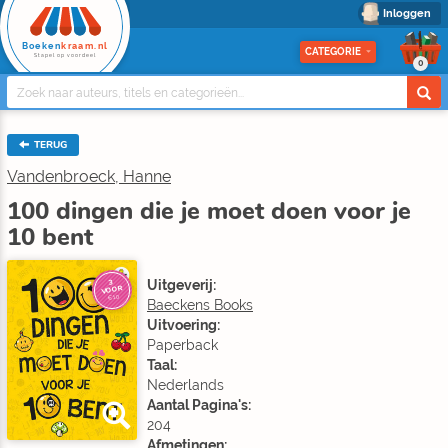
Inloggen
Boeken
kraam.nl
CATEGORIE
Stapel op voordeel
0
TERUG
Vandenbroeck, Hanne
100 dingen die je moet doen voor je
10 bent
Uitgeverij:
3
VOOR
€10
Baeckens Books
Uitvoering:
Paperback
Taal:
Nederlands
Aantal Pagina's:
204
Afmetingen: