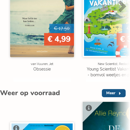
€ 17,50
€
€ 4,99
€ 
van Vuuren, Jet
New Scientist, Redact
Obsessie
Young Scientist Vakan
- bomvol weetjes en p
Weer op voorraad
Meer
V