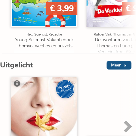
€ 3,99
€ 
New Scientist, Redactie
Rutger Vink, Thomas van G
Young Scientist Vakantieboek
De avonturen van Ru
- bomvol weetjes en puzzels
Thomas en Paco 5 
Verkleinstraal (Spe
Edition)
Uitgelicht
Meer
IN PRIJS
VERLAAGD