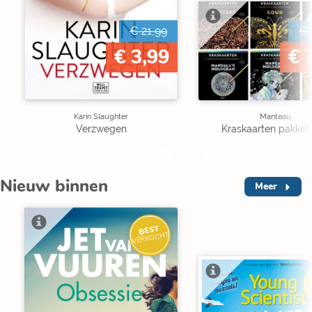
€ 21,99
€ 
€ 3,99
€ 
Karin Slaughter
Manteau
Verzwegen
Kraskaarten pakket 
Nieuw binnen
Meer
BEST
VERKOCHT
V