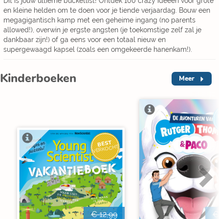
Dit is jouw ultieme bucketlist! Ontdek 100 crazy ideeën voor grote
en kleine helden om te doen voor je tiende verjaardag. Bouw een
megagigantisch kamp met een geheime ingang (no parents
allowed!), overwin je ergste angsten (je toekomstige zelf zal je
dankbaar zijn!) of ga eens voor een totaal nieuw en
supergewaagd kapsel (zoals een omgekeerde hanenkam!).
Kinderboeken
Meer
BEST
VERKOCHT
€ 12,99
€