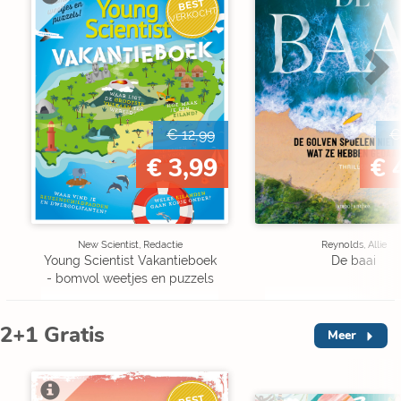
BEST
VERKOCHT
€ 12,99
€
€ 3,99
€ 
New Scientist, Redactie
Reynolds, Allie
Young Scientist Vakantieboek
De baai
- bomvol weetjes en puzzels
2+1 Gratis
Meer
BEST