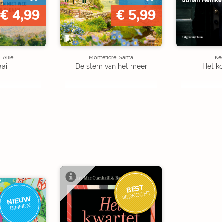
€ 4,99
€ 5,99
 Allie
Montefiore, Santa
Kee
aai
De stem van het meer
Het k
BEST
VERKOCHT
NIEUW
BINNEN