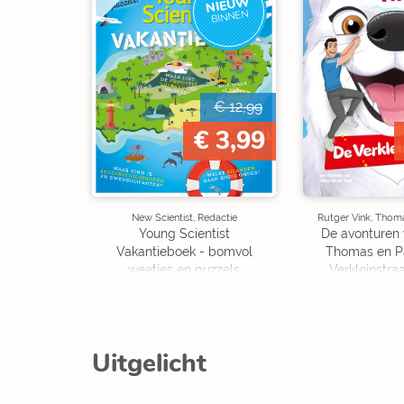
NIEUW
BINNEN
€ 12,99
€ 3,99
New Scientist, Redactie
Rutger Vink, Thom
Young Scientist
De avonturen 
Vakantieboek - bomvol
Thomas en P
weetjes en puzzels
Verkleinstraa
Editi
Uitgelicht