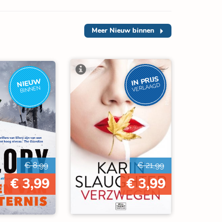
Meer
Nieuw binnen
IN PRIJS
NIEUW
VERLAAGD
BINNEN
€ 8,99
€ 21,99
€ 3,99
€ 3,99