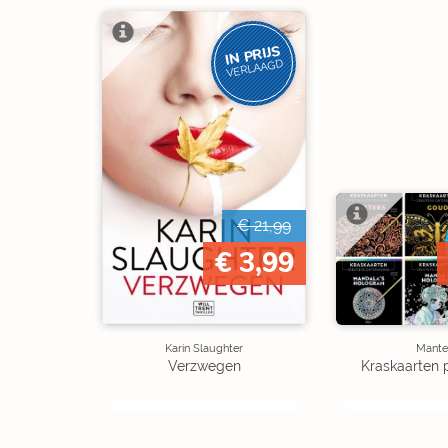
IN PRIJS
VERLAAGD
€ 21,99
€ 3,99
Karin Slaughter
Mante
Verzwegen
Kraskaarten 