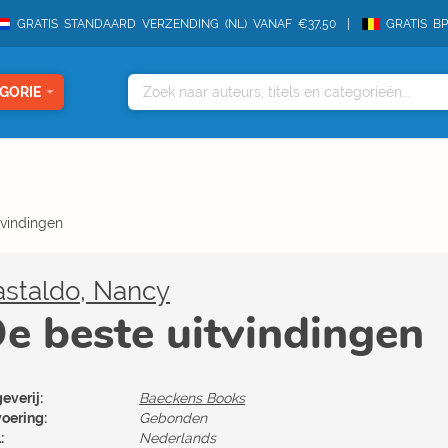
GRATIS STANDAARD VERZENDING (NL) VANAF €37,50
GRATIS B
GORIE
tvindingen
astaldo, Nancy
e beste uitvindingen
everij:
Baeckens Books
voering:
Gebonden
:
Nederlands