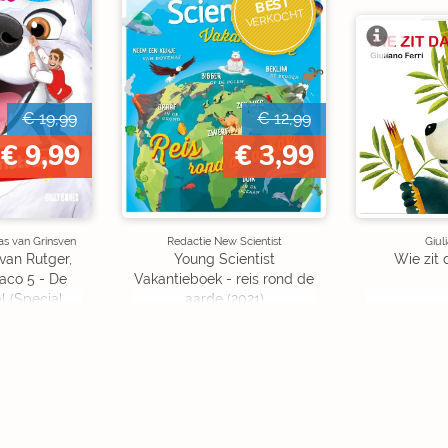
BEST
VERKOCHT
€ 19,99
€ 12,99
€ 9,99
€ 3,99
as van Grinsven
Redactie New Scientist
Giul
van Rutger,
Young Scientist
Wie zit 
aco 5 - De
Vakantieboek - reis rond de
l (Special
aarde (2021)
on)