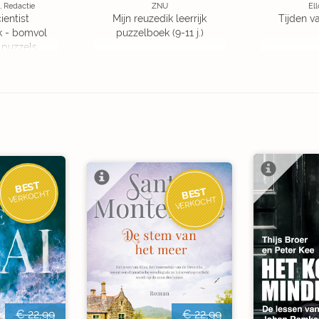
, Redactie
ZNU
Ell
ientist
Mijn reuzedik leerrijk
Tijden v
k - bomvol
puzzelboek (9-11 j.)
 puzzels
BEST
BEST
VERKOCHT
VERKOCHT
€ 22,99
€ 22,99