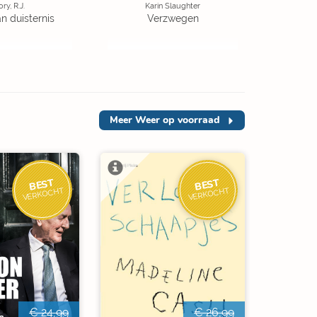
ory, R.J.
Karin Slaughter
an duisternis
Verzwegen
Meer
Weer op voorraad
BEST
BEST
VERKOCHT
VERKOCHT
€ 24,99
€ 26,99