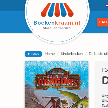
Boeken
kraam.nl
CATE
Stapel op voordeel
Home
Kinderboeken
De beste ui
TERUG
C
D
Uitg
Uit
Taal