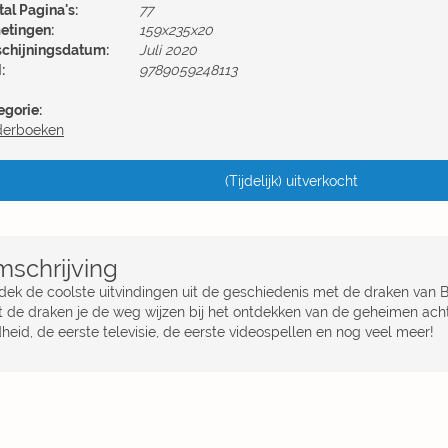
al Pagina's:
77
etingen:
159x235x20
schijningsdatum:
Juli 2020
:
9789059248113
egorie:
derboeken
(Tijdelijk) uitverkocht
schrijving
dek de coolste uitvindingen uit de geschiedenis met de draken van B
t de draken je de weg wijzen bij het ontdekken van de geheimen ach
heid, de eerste televisie, de eerste videospellen en nog veel meer!