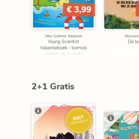
€ 3,99
New Scientist, Redactie
Reynolds,
Young Scientist
De b
Vakantieboek - bomvol
weetjes en puzzels
2+1 Gratis
BEST
VERKOCHT