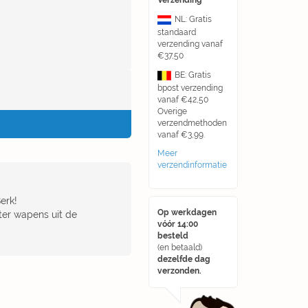
Verzending
NL: Gratis
standaard
verzending vanaf
€37,50
BE: Gratis
bpost verzending
vanaf €42,50
Overige
verzendmethoden
vanaf €3,99.
Meer
verzendinformatie
erk!
Op werkdagen
ter wapens uit de
vóór 14:00
besteld
(en betaald)
dezelfde dag
verzonden.