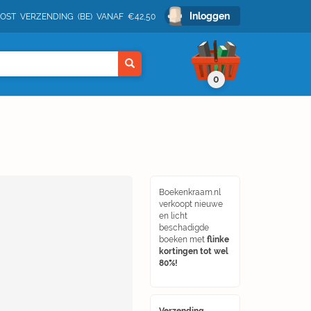
Inloggen
POST VERZENDING (BE) VANAF €42,50
0
Boekenkraam.nl
verkoopt nieuwe
en licht
beschadigde
boeken met
flinke
kortingen tot wel
80%!