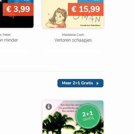
€ 3,99
€ 15,99
, Peter
Madeline Cash
on minder
Verloren schaapjes
Meer
2+1 Gratis
2+1
GRATIS