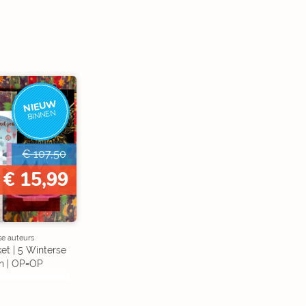
NIEUW
BINNEN
€ 107,50
€ 15,99
se auteurs
et | 5 Winterse
n | OP=OP