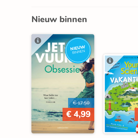
Nieuw binnen
NIEUW
BINNEN
€ 17,50
€ 4,99