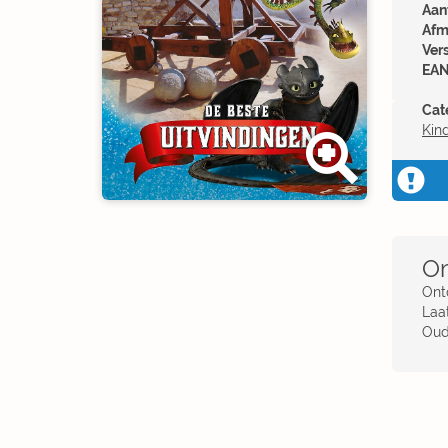
Aant
Afm
Ver
EAN
Cat
Kin
Om
Ont
Laa
Oud