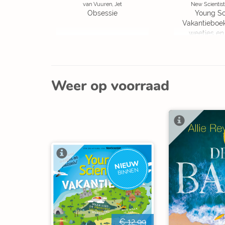
van Vuuren, Jet
New Scientist
Obsessie
Young Sc
Vakantieboe
weetjes en
Weer op voorraad
NIEUW
BINNEN
€ 12,99