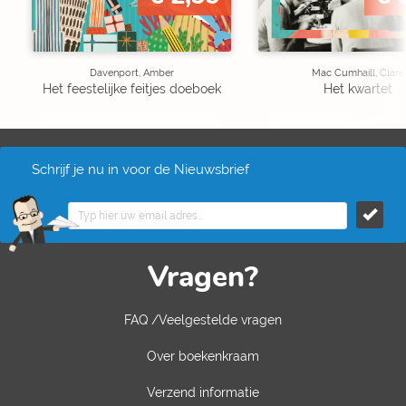
Davenport, Amber
Mac Cumhaill, Clare
Het feestelijke feitjes doeboek
Het kwartet
Schrijf je nu in voor de Nieuwsbrief
Vragen?
FAQ /Veelgestelde vragen
Over boekenkraam
Verzend informatie