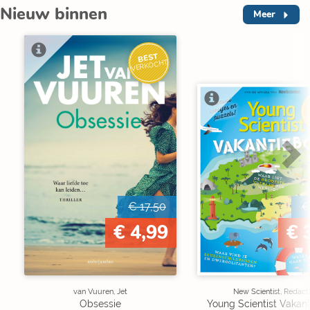
Nieuw binnen
Meer
BEST
VERKOCHT
V
€ 17,50
€
€ 4,99
€ 
van Vuuren, Jet
New Scientist, Redact
Obsessie
Young Scientist Vakan