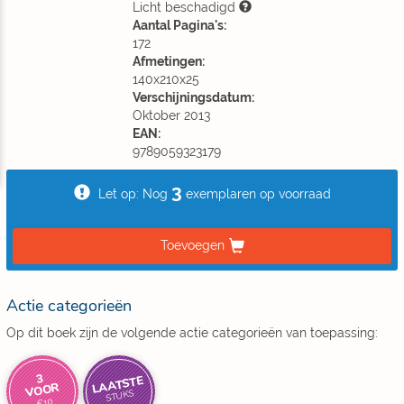
Licht beschadigd
Aantal Pagina's:
172
Afmetingen:
140x210x25
Verschijningsdatum:
Oktober 2013
EAN:
9789059323179
3
Let op: Nog
exemplaren op voorraad
Toevoegen
Actie categorieën
Op dit boek zijn de volgende actie categorieën van toepassing:
3
LAATSTE
VOOR
STUKS
€10