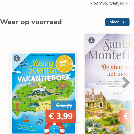
- bomvol weetjes en p
Weer op voorraad
Meer
V
BEST
VERKOCHT
€ 12,99
€
€ 3,99
€ 