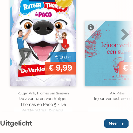
L
€ 19,99
€
€ 9,99
€ 
Rutger Vink, Thomas van Grinsven
A.A. Milne
De avonturen van Rutger,
Iejoor verliest een s
Thomas en Paco 5 - De
Verkleinstraal (Special
Edition)
Uitgelicht
Meer