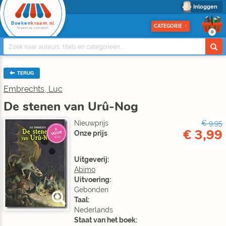
Inloggen
Boeken
kraam.nl
CATEGORIE
Stapel op voordeel
0
TERUG
Embrechts, Luc
De stenen van Urû-Nog
Nieuwprijs
€ 9,95
€ 3,99
3
Onze prijs
VOOR
€10
Uitgeverij:
Abimo
Uitvoering:
Gebonden
Taal:
Nederlands
Staat van het boek: