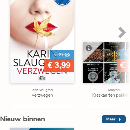
€ 21,99
€ 
€ 3,99
€ 
Karin Slaughter
Manteau
Verzwegen
Kraskaarten pakket 
Nieuw binnen
Meer