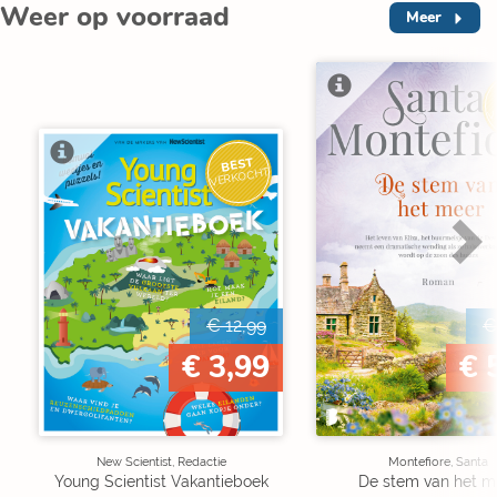
Weer op voorraad
Meer
V
BEST
VERKOCHT
€ 12,99
€
€ 3,99
€ 
New Scientist, Redactie
Montefiore, Santa
Young Scientist Vakantieboek
De stem van het m