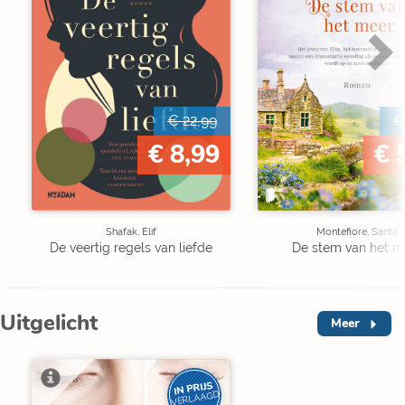
€ 22,99
€
€ 8,99
€ 
Shafak, Elif
Montefiore, Santa
De veertig regels van liefde
De stem van het m
Uitgelicht
Meer
IN PRIJS
VERLAAGD