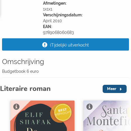
Afmetingen:
1x1x1
Verschijningsdatum:
April 2010
EAN:
9789068060683
(Tijdelijk) uitverkocht
Omschrijving
Budgetbook 6 euro
Literaire roman
Meer
BEST
V
VERKOCHT