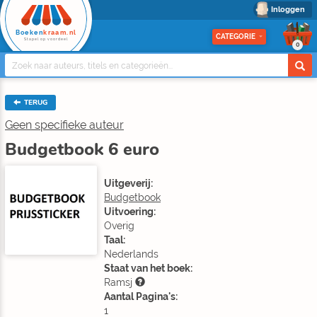
Inloggen
Boeken
kraam.nl
CATEGORIE
Stapel op voordeel
0
TERUG
Geen specifieke auteur
Budgetbook 6 euro
Uitgeverij:
Budgetbook
Uitvoering:
Overig
Taal:
Nederlands
Staat van het boek:
Ramsj
Aantal Pagina's:
1