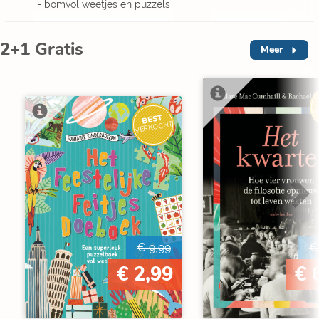
- bomvol weetjes en puzzels
2+1 Gratis
Meer
V
BEST
VERKOCHT
€ 9,99
€
€ 2,99
€ 