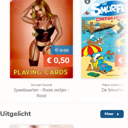
€ 9,99
€
€ 0,50
€ 
Gurcan Gurcel
Peyo creations
Speelkaarten - Rooie oortjes -
De Smurfen
Rood
Uitgelicht
Meer