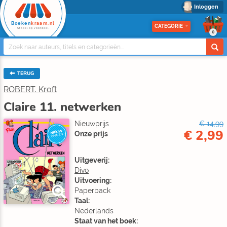
Inloggen
Boeken
kraam.nl
CATEGORIE
Stapel op voordeel
0
TERUG
ROBERT. Kroft
Claire 11. netwerken
Nieuwprijs
€ 14,99
€ 2,99
NIEUW
Onze prijs
BINNEN
Uitgeverij:
Divo
Uitvoering:
Paperback
Taal:
Nederlands
Staat van het boek: