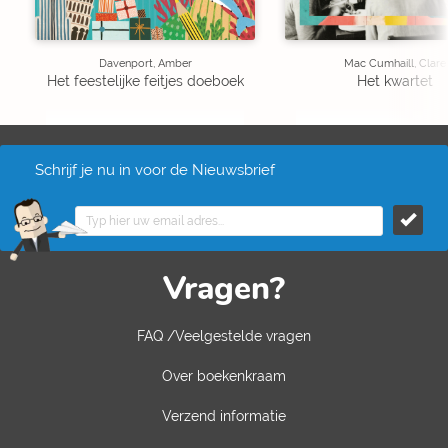
Davenport, Amber
Mac Cumhaill, Clare
Het feestelijke feitjes doeboek
Het kwartet
Schrijf je nu in voor de Nieuwsbrief
Vragen?
FAQ /Veelgestelde vragen
Over boekenkraam
Verzend informatie