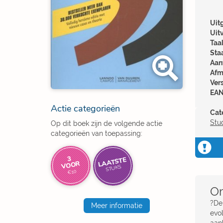
Uitg
Uit
Taal
Sta
Aant
Afm
Ver
EAN
Actie categorieën
Cat
Stu
Op dit boek zijn de volgende actie
categorieën van toepassing:
3
LAATSTE
VOOR
STUKS
€10
Om
?De 
Meer informatie
evo