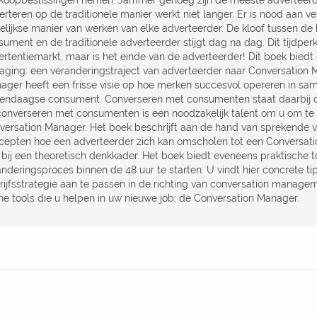
koopbeslissingen nemen. Jammer genoeg zijn de meeste adverteerders
rteren op de traditionele manier werkt niet langer. Er is nood aan v
elijkse manier van werken van elke adverteerder. De kloof tussen d
ument en de traditionele adverteerder stijgt dag na dag. Dit tijdperk
ertentiemarkt, maar is het einde van de adverteerder! Dit boek biedt
daging: een veranderingstraject van adverteerder naar Conversation
ager heeft een frisse visie op hoe merken succesvol opereren in s
endaagse consument. Converseren met consumenten staat daarbij ce
converseren met consumenten is een noodzakelijk talent om u om te 
versation Manager. Het boek beschrijft aan de hand van sprekende v
cepten hoe een adverteerder zich kan omscholen tot een Conversatio
t bij een theoretisch denkkader. Het boek biedt eveneens praktische 
anderingsproces binnen de 48 uur te starten. U vindt hier concrete t
rijfsstrategie aan te passen in de richting van conversation manage
ine tools die u helpen in uw nieuwe job: de Conversation Manager.