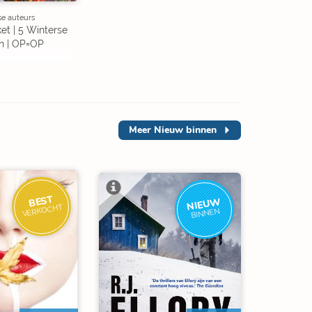
se auteurs
et | 5 Winterse
n | OP=OP
Meer
Nieuw binnen
BEST
NIEUW
VERKOCHT
BINNEN