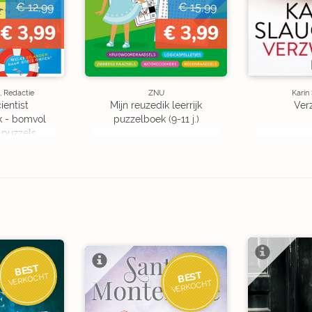
€ 12,99
€ 15,99
€ 3,99
€ 3,99
, Redactie
ZNU
Karin
ientist
Mijn reuzedik leerrijk
Ver
k - bomvol
puzzelboek (9-11 j.)
 puzzels
BEST
BEST
VERKOCHT
VERKOCHT