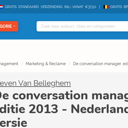
GRATIS STANDAARD VERZENDING (NL) VANAF €37,50
GRATIS B
GORIE
nagement
Marketing & Reclame
De conversation manager, edi
teven Van Belleghem
e conversation manag
ditie 2013 - Nederlan
ersie