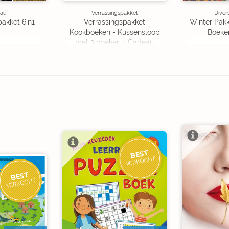
au
Verrassingspakket
Diver
pakket 6in1
Verrassingspakket
Winter Pakk
Kookboeken - Kussensloop
Boeke
met 3 boeken + Cadeau
OP=OP
BEST
VERKOCHT
BEST
VERKOCHT