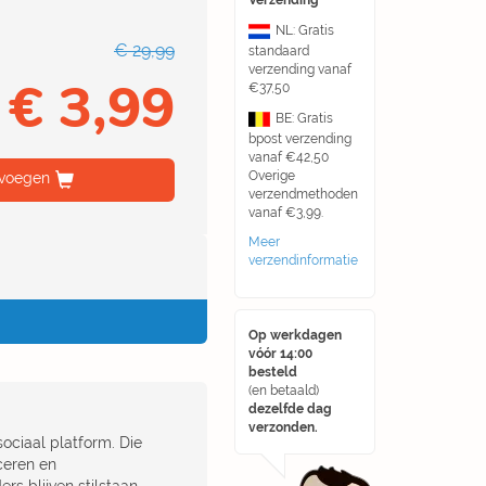
Verzending
NL: Gratis
€ 29,99
standaard
verzending vanaf
€ 3,99
€37,50
BE: Gratis
bpost verzending
vanaf €42,50
Overige
voegen
verzendmethoden
vanaf €3,99.
Meer
verzendinformatie
Op werkdagen
vóór 14:00
besteld
(en betaald)
dezelfde dag
verzonden.
sociaal platform. Die
ceren en