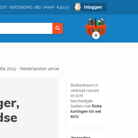
Inloggen
POST VERZENDING (BE) VANAF €42,50
0
tie 2013 - Nederlandse versie
Boekenkraam.nl
verkoopt nieuwe
er,
en licht
beschadigde
boeken met
flinke
dse
kortingen tot wel
80%!