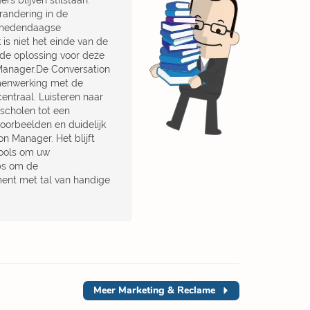
 blijven stilstaan.
erandering in de
e hedendaagse
 is niet het einde van de
 de oplossing voor deze
 Manager.De Conversation
amenwerking met de
ntraal. Luisteren naar
scholen tot een
oorbeelden en duidelijk
n Manager. Het blijft
tools om uw
ips om de
ment met tal van handige
Meer
Marketing & Reclame