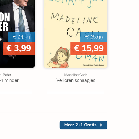
€ 24,99
€ 26,99
€ 3,99
€ 15,99
, Peter
Madeline Cash
on minder
Verloren schaapjes
Meer
2+1 Gratis