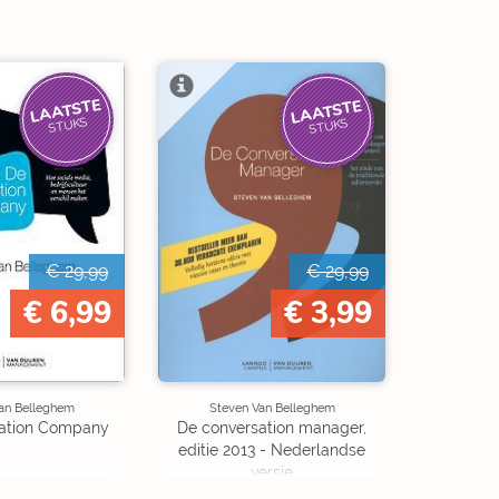
LAATSTE
LAATSTE
STUKS
STUKS
€ 29,99
€ 29,99
€ 6,99
€ 3,99
an Belleghem
Steven Van Belleghem
ation Company
De conversation manager,
editie 2013 - Nederlandse
versie