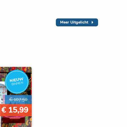
Meer
Uitgelicht
NIEUW
BINNEN
€ 107,50
€ 15,99