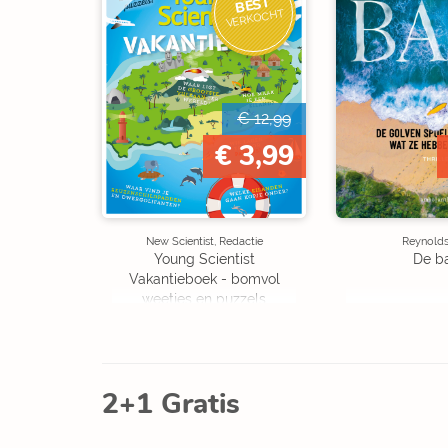
BEST
VERKOCHT
€ 12,99
€ 3,99
New Scientist, Redactie
Reynolds,
Young Scientist
De b
Vakantieboek - bomvol
weetjes en puzzels
2+1 Gratis