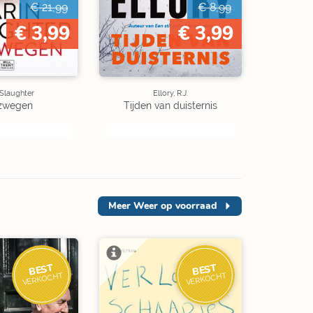
€ 21,99
€ 8,99
€ 3,99
€ 3,99
 Slaughter
Ellory, R.J.
zwegen
Tijden van duisternis
Meer
Weer op voorraad
BEST
BEST
VERKOCHT
VERKOCHT