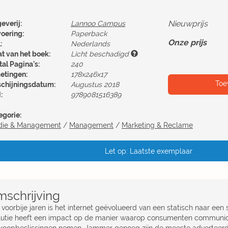
Nieuwprijs
everij:
Lannoo Campus
voering:
Paperback
Onze prijs
:
Nederlands
at van het boek:
Licht beschadigd
al Pagina's:
240
etingen:
178x246x17
Toe
schijningsdatum:
Augustus 2018
:
9789081516389
egorie:
die & Management
/
Management
/
Marketing & Reclame
Let op: Laatste exemplaar
schrijving
voorbije jaren is het internet geëvolueerd van een statisch naar een 
lutie heeft een impact op de manier waarop consumenten communi