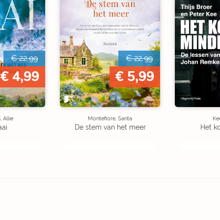
€ 22,99
€ 22,99
€ 4,99
€ 5,99
 Allie
Montefiore, Santa
Kee
aai
De stem van het meer
Het k