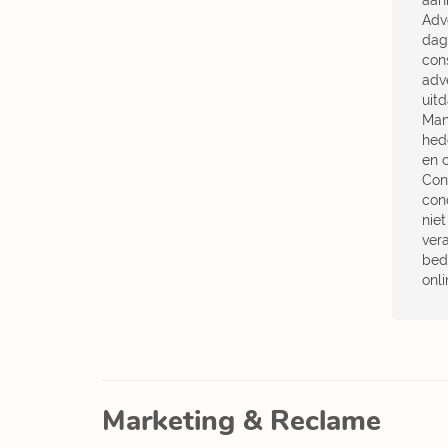
aan
Adve
dag
cons
adv
uit
Man
hed
en 
Con
con
nie
ver
bed
onl
Marketing & Reclame