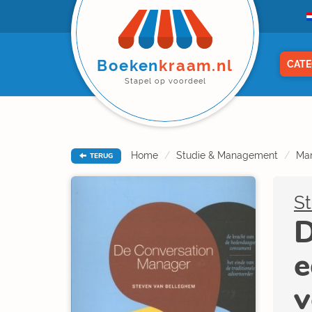
Boeken
kraam.nl
CATE
Stapel op voordeel
Home
Studie & Management
Ma
TERUG
S
D
e
v