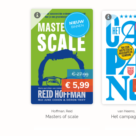
NIEUW
BINNEN
€ 27,99
€ 5,99
Hoffman, Reid
van Heems,
Masters of scale
Het campag