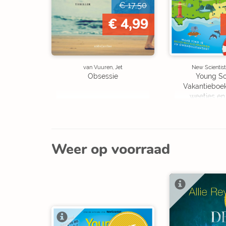
€ 17,50
€ 4,99
van Vuuren, Jet
New Scientist
Obsessie
Young Sc
Vakantieboe
weetjes en
Weer op voorraad