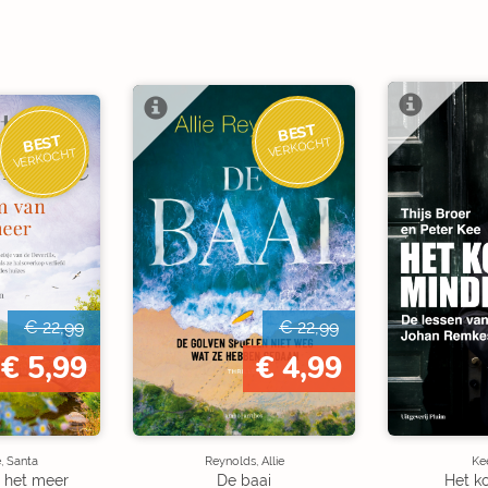
BEST
BEST
VERKOCHT
VERKOCHT
€ 22,99
€ 22,99
€ 5,99
€ 4,99
, Santa
Reynolds, Allie
Kee
 het meer
De baai
Het k