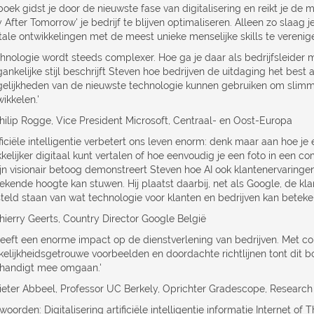
boek gidst je door de nieuwste fase van digitalisering en reikt je de
 After Tomorrow' je bedrijf te blijven optimaliseren. Alleen zo slaag j
itale ontwikkelingen met de meest unieke menselijke skills te verenig
chnologie wordt steeds complexer. Hoe ga je daar als bedrijfsleider
gankelijke stijl beschrijft Steven hoe bedrijven de uitdaging het bes
elijkheden van de nieuwste technologie kunnen gebruiken om slimme
ikkelen.'
Philip Rogge, Vice President Microsoft, Centraal- en Oost-Europa
tificiële intelligentie verbetert ons leven enorm: denk maar aan hoe 
kelijker digitaal kunt vertalen of hoe eenvoudig je een foto in een c
ijn visionair betoog demonstreert Steven hoe AI ook klantenervaringen
kende hoogte kan stuwen. Hij plaatst daarbij, net als Google, de klan
steld staan van wat technologie voor klanten en bedrijven kan beteke
Thierry Geerts, Country Director Google België
 heeft een enorme impact op de dienstverlening van bedrijven. Met co
kelijkheidsgetrouwe voorbeelden en doordachte richtlijnen tont dit bo
 handigt mee omgaan.'
Pieter Abbeel, Professor UC Berkely, Oprichter Gradescope, Research
woorden: Digitalisering artificiële intelligentie informatie Internet of 