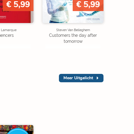
€ 5,99
€ 5,99
e Lamarque
Steven Van Belleghem
luencers
Customers the day after
tomorrow
Meer
Uitgelicht