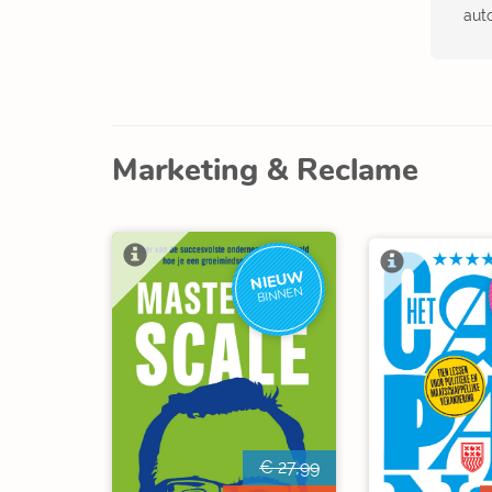
aut
Marketing & Reclame
NIEUW
BINNEN
€ 27,99