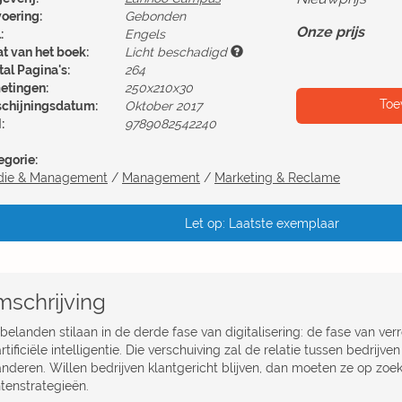
voering:
Gebonden
Onze prijs
:
Engels
at van het boek:
Licht beschadigd
al Pagina's:
264
etingen:
250x210x30
Toe
schijningsdatum:
Oktober 2017
:
9789082542240
egorie:
die & Management
/
Management
/
Marketing & Reclame
Let op: Laatste exemplaar
schrijving
belanden stilaan in de derde fase van digitalisering: de fase van ve
rtificiële intelligentie. Die verschuiving zal de relatie tussen bedrijve
anderen. Willen bedrijven klantgericht blijven, dan moeten ze op zo
ntenstrategieën.