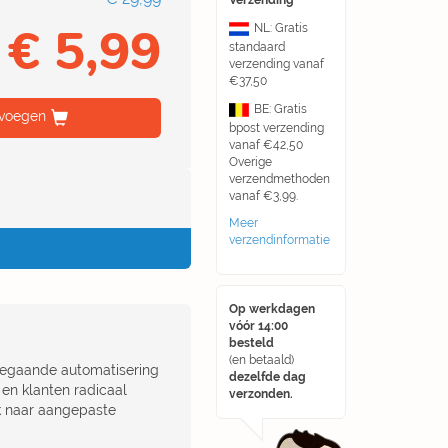
Verzending
€ 5,99
NL: Gratis
standaard
verzending vanaf
€37,50
BE: Gratis
voegen
bpost verzending
vanaf €42,50
Overige
verzendmethoden
vanaf €3,99.
Meer
verzendinformatie
Op werkdagen
vóór 14:00
besteld
(en betaald)
rregaande automatisering
dezelfde dag
n en klanten radicaal
verzonden.
ek naar aangepaste