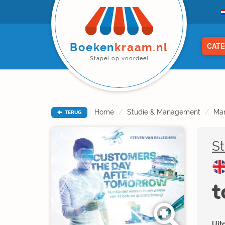
Boeken
kraam.nl
CATE
Stapel op voordeel
Home
Studie & Management
Ma
TERUG
S
t
Uitg