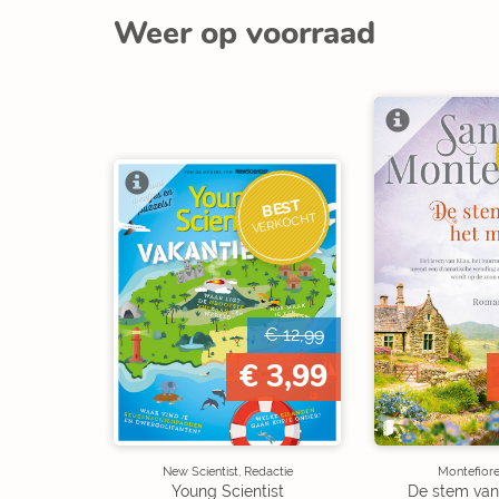
Weer op voorraad
BEST
VERKOCHT
€ 12,99
€ 3,99
New Scientist, Redactie
Montefiore
Young Scientist
De stem van