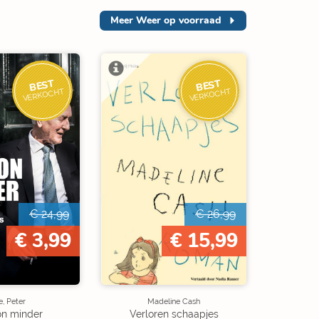
Meer
Weer op voorraad
BEST
BEST
VERKOCHT
VERKOCHT
€ 24,99
€ 26,99
€ 3,99
€ 15,99
, Peter
Madeline Cash
on minder
Verloren schaapjes