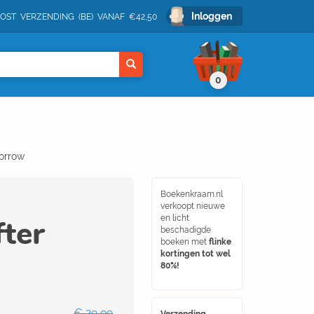
Inloggen
POST VERZENDING (BE) VANAF €42,50
0
orrow
Boekenkraam.nl
verkoopt nieuwe
ter
en licht
beschadigde
boeken met
flinke
kortingen tot wel
80%!
€ 29,99