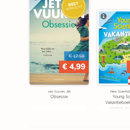
BEST
VERKOCHT
€ 17,50
€ 4,99
van Vuuren, Jet
New Scientist
Obsessie
Young Sc
Vakantieboe
weetjes en