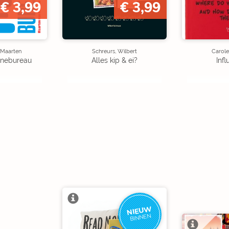
€ 3,99
€ 3,99
 Maarten
Schreurs, Wilbert
Carol
nebureau
Alles kip & ei?
Inf
NIEUW
BINNEN