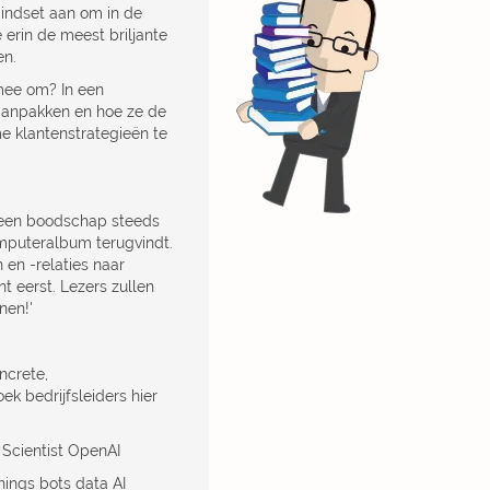
 mindset aan om in de
e erin de meest briljante
en.
 mee om? In een
t aanpakken en hoe ze de
 klantenstrategieën te
je een boodschap steeds
omputeralbum terugvindt.
 en -relaties naar
t eerst. Lezers zullen
nen!'
ncrete,
ek bedrijfsleiders hier
 Scientist OpenAI
Things bots data AI