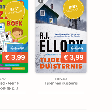
BEST
BEST
VERKOCHT
VERKOCHT
€ 15,99
€ 8,99
€ 3,99
€ 3,99
ZNU
Ellory, R.J.
edik leerrijk
Tijden van duisternis
ek (9-11 j.)