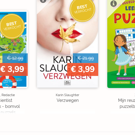
BEST
VERKOCHT
BEST
VERKOCHT
€ 12,99
€ 21,99
€ 3,99
€ 3,99
, Redactie
Karin Slaughter
ientist
Verzwegen
Mijn reuz
k - bomvol
puzzelbo
 puzzels