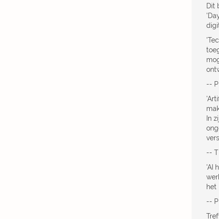
Dit 
'Day
dig
'Te
toe
mog
ontw
-- 
'Ar
mak
In z
onge
ver
-- 
'AI
wer
het
-- 
Tref