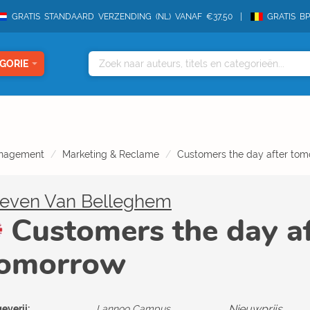
GRATIS STANDAARD VERZENDING (NL) VANAF €37,50
GRATIS B
GORIE
nagement
Marketing & Reclame
Customers the day after tom
teven Van Belleghem
Customers the day af
omorrow
Nieuwprijs
everij:
Lannoo Campus