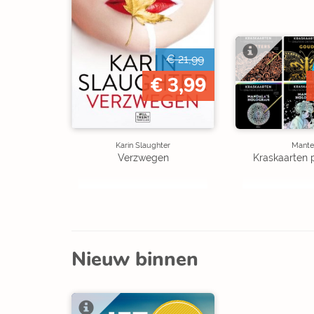
€ 21,99
€ 3,99
Karin Slaughter
Mante
Verzwegen
Kraskaarten 
Nieuw binnen