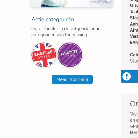
Uit
Taal
Sta
Actie categorieën
Aant
Op dit boek zijn de volgende actie
Afm
categorieën van toepassing:
Ver
EAN
LAATSTE
ENGELSE
Cat
STUKS
BOEKEN
Stu
Meer informatie
Om
We 
en a
ver
kla