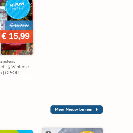
NIEUW
BINNEN
€ 107,50
€ 15,99
se auteurs
et | 5 Winterse
n | OP=OP
Meer
Nieuw binnen