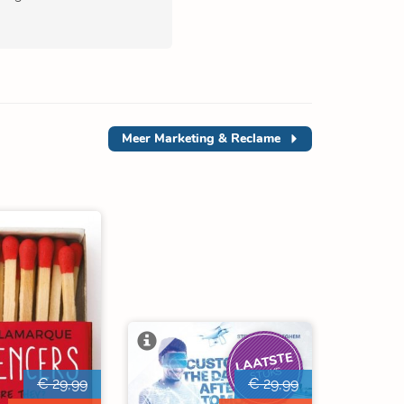
Meer
Marketing & Reclame
LAATSTE
STUKS
€ 29,99
€ 29,99