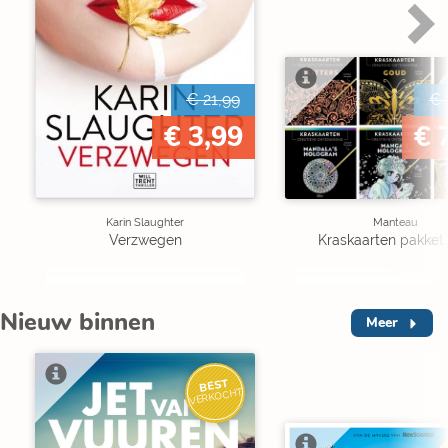
€ 21,99
€ 
€ 3,99
€ 
Karin Slaughter
Manteau
Verzwegen
Kraskaarten pakket 
Nieuw binnen
Meer
BEST
VERKOCHT