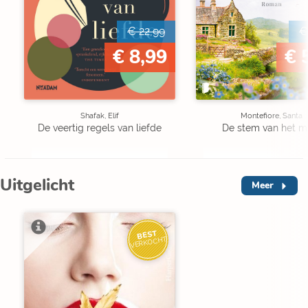
€ 22,99
€
€ 8,99
€ 
Shafak, Elif
Montefiore, Santa
De veertig regels van liefde
De stem van het m
Uitgelicht
Meer
BEST
VERKOCHT