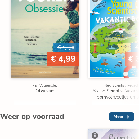
V
€ 17,50
€
€ 4,99
€ 
van Vuuren, Jet
New Scientist, Redact
Obsessie
Young Scientist Vakan
- bomvol weetjes en p
Weer op voorraad
Meer