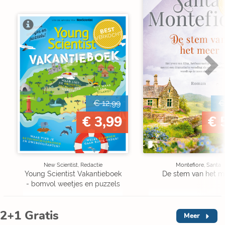
V
BEST
VERKOCHT
€ 12,99
€
€ 3,99
€ 
New Scientist, Redactie
Montefiore, Santa
Young Scientist Vakantieboek
De stem van het m
- bomvol weetjes en puzzels
2+1 Gratis
Meer