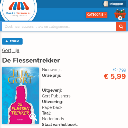
Inloggen
Boeken
kraam.nl
CATEGORIE
Stapel op voordeel
0
TERUG
Gort, Ilja
De Flessentrekker
Nieuwprijs
€ 17,99
€ 5,99
Onze prijs
Uitgeverij:
Gort Publishers
Uitvoering:
Paperback
Taal:
Nederlands
Staat van het boek: