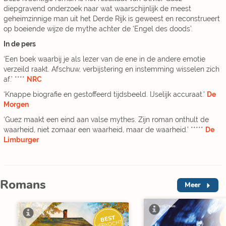
diepgravend onderzoek naar wat waarschijnlijk de meest
geheimzinnige man uit het Derde Rijk is geweest en reconstrueert
op boeiende wijze de mythe achter de ‘Engel des doods’.
In de pers
‘Een boek waarbij je als lezer van de ene in de andere emotie
verzeild raakt. Afschuw, verbijstering en instemming wisselen zich
af.’ ****
NRC
‘Knappe biografie en gestoffeerd tijdsbeeld. IJselijk accuraat.’
De
Morgen
‘Guez maakt een eind aan valse mythes. Zijn roman onthult de
waarheid, niet zomaar een waarheid, maar de waarheid.’ *****
De
Limburger
Romans
Meer
BEST
V
VERKOCHT