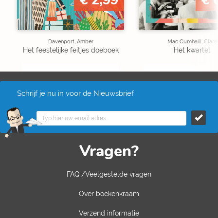
€ 2,99
€ 
Davenport, Amber
Mac Cumhaill, Clare
Het feestelijke feitjes doeboek
Het kwartet
Schrijf je nu in voor de Nieuwsbrief
Vragen?
FAQ /Veelgestelde vragen
Over boekenkraam
Verzend informatie