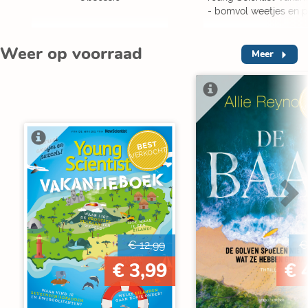
- bomvol weetjes en p
Weer op voorraad
Meer
V
BEST
VERKOCHT
€ 12,99
€
€ 3,99
€ 