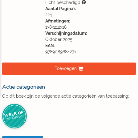
Licht beschadigd
Aantal Pagina's:
224
Afmetingen:
138x212x18
Verschijningsdatum:
Oktober 2025
EAN:
9789089684271
Toevoegen
Actie categorieën
Op dit boek zijn de volgende actie categorieën van toepassing:
WEER OP
VOORRAAD