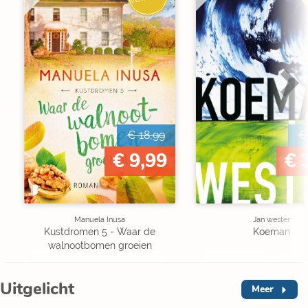
€ 18,99
€
€ 9,99
€ 
Manuela Inusa
Jan wester
Kustdromen 5 - Waar de
Koeman
walnootbomen groeien
Uitgelicht
Meer