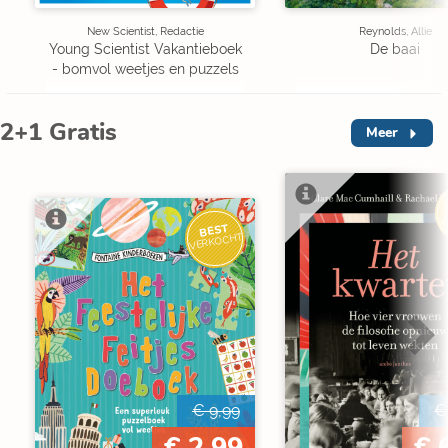
New Scientist, Redactie
Reynolds, Allie
Young Scientist Vakantieboek
De baai
- bomvol weetjes en puzzels
2+1 Gratis
Meer
V
BEST
VERKOCHT
€ 9,99
€