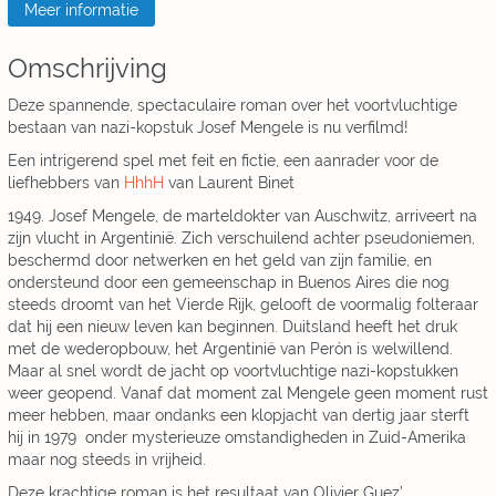
Meer informatie
Omschrijving
Deze spannende, spectaculaire roman over het voortvluchtige
bestaan van nazi-kopstuk Josef Mengele is nu verfilmd!
Een intrigerend spel met feit en fictie, een aanrader voor de
liefhebbers van
HhhH
van Laurent Binet
1949. Josef Mengele, de marteldokter van Auschwitz, arriveert na
zijn vlucht in Argentinië. Zich verschuilend achter pseudoniemen,
beschermd door netwerken en het geld van zijn familie, en
ondersteund door een gemeenschap in Buenos Aires die nog
steeds droomt van het Vierde Rijk, gelooft de voormalig folteraar
dat hij een nieuw leven kan beginnen. Duitsland heeft het druk
met de wederopbouw, het Argentinië van Perón is welwillend.
Maar al snel wordt de jacht op voortvluchtige nazi-kopstukken
weer geopend. Vanaf dat moment zal Mengele geen moment rust
meer hebben, maar ondanks een klopjacht van dertig jaar sterft
hij in 1979 onder mysterieuze omstandigheden in Zuid-Amerika
maar nog steeds in vrijheid.
Deze krachtige roman is het resultaat van Olivier Guez’