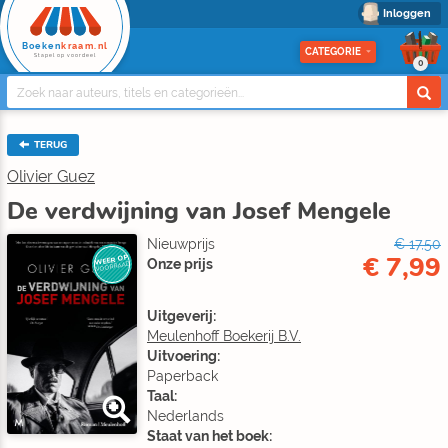
Inloggen
Boeken
kraam.nl
CATEGORIE
Stapel op voordeel
0
TERUG
Olivier Guez
De verdwijning van Josef Mengele
Nieuwprijs
€ 17,50
€ 7,99
WEER OP
Onze prijs
VOORRAAD
Uitgeverij:
Meulenhoff Boekerij B.V.
Uitvoering:
Paperback
Taal:
Nederlands
Staat van het boek: