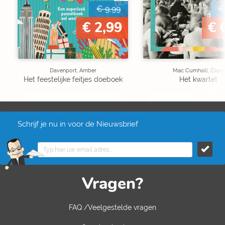
€ 9,99
€
€ 2,99
€ 
Davenport, Amber
Mac Cumhaill, Clare
Het feestelijke feitjes doeboek
Het kwartet
Schrijf je nu in voor de Nieuwsbrief
Vragen?
FAQ /Veelgestelde vragen