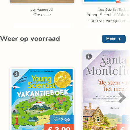
van Vuuren, Jet
New Scientist, Redact
Obsessie
Young Scientist Vakan
- bomvol weetjes en p
Weer op voorraad
Meer
V
BEST
VERKOCHT
€ 12,99
€