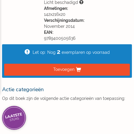
Licht beschadigd
Afmetingen:
142x216x20
Verschijningsdatum:
November 2014
EAN:
9789400505636
2
Let op: Nog
exemplaren op voorraad
Toevoegen
Actie categorieën
Op dit boek zijn de volgende actie categorieën van toepassing:
LAATSTE
STUKS