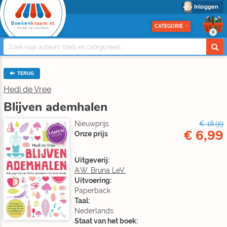
Inloggen
Boeken
kraam.nl
CATEGORIE
Stapel op voordeel
0
TERUG
Hedi de Vree
Blijven ademhalen
Nieuwprijs
€ 18,99
€ 6,99
LAATSTE
Onze prijs
STUKS
Uitgeverij:
A.W. Bruna LeV.
Uitvoering:
Paperback
Taal:
Nederlands
Staat van het boek: