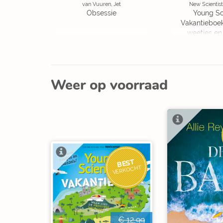
van Vuuren, Jet
New Scientist
Obsessie
Young Sc
Vakantieboe
weetjes en
Weer op voorraad
BEST
VERKOCHT
€ 12,99