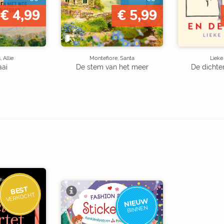
€ 4,99
€ 5,99
 Allie
Montefiore, Santa
Liek
aai
De stem van het meer
De dichte
BEST
VERKOCHT
NIEUW
BINNEN