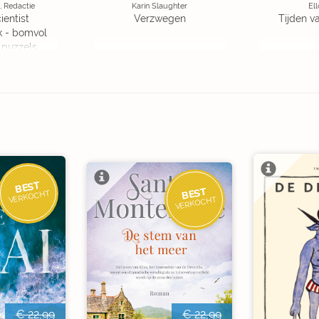
, Redactie
Karin Slaughter
Ell
ientist
Verzwegen
Tijden v
k - bomvol
 puzzels
BEST
BEST
VERKOCHT
VERKOCHT
€ 22,99
€ 22,99