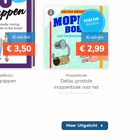
NIEUW
BINNEN
€ 10,00
€ 10,95
€ 3,50
€ 2,99
geBooks
Moppenboek
grappen
Deltas grootste
moppenboek voor het
kleinste kamertje
Meer
Uitgelicht