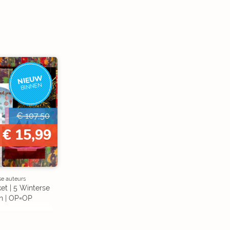
NIEUW
BINNEN
€ 107,50
€ 15,99
se auteurs
et | 5 Winterse
n | OP=OP