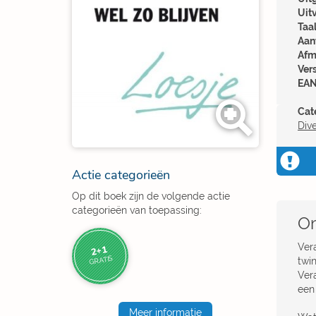
Uit
Taal
Aant
Afm
Ver
EAN
Cat
Div
Actie categorieën
Op dit boek zijn de volgende actie
categorieën van toepassing:
Om
Vera
2+1
GRATIS
twin
Ver
een 
Meer informatie