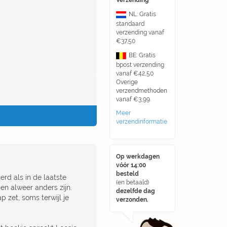
Verzending
NL: Gratis
standaard
verzending vanaf
€37,50
BE: Gratis
bpost verzending
vanaf €42,50
Overige
verzendmethoden
vanaf €3,99.
Meer
verzendinformatie
Op werkdagen
vóór 14:00
besteld
erd als in de laatste
(en betaald)
gen alweer anders zijn.
dezelfde dag
 zet, soms terwijl je
verzonden.