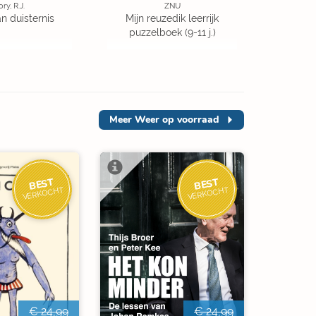
ory, R.J.
ZNU
an duisternis
Mijn reuzedik leerrijk
puzzelboek (9-11 j.)
Meer
Weer op voorraad
BEST
BEST
VERKOCHT
VERKOCHT
€ 24,99
€ 24,99