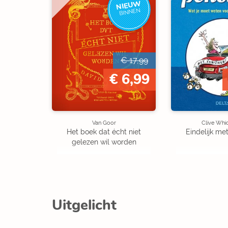
NIEUW
BINNEN
€ 17,99
€ 6,99
Van Goor
Clive Whi
Het boek dat écht niet
Eindelijk me
gelezen wil worden
Uitgelicht