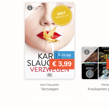
BEST
VERKOCHT
€ 21,99
€ 3,99
Karin Slaughter
Mante
Verzwegen
Kraskaarten 