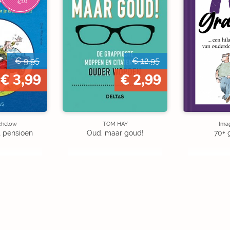
€10
€ 9,95
€ 12,95
€ 3,99
€ 2,99
chelow
TOM HAY
Ima
t pensioen
Oud, maar goud!
70+ 