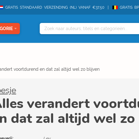
GRATIS STANDAARD VERZENDING (NL) VANAF €37,50
GRATIS B
GORIE
andert voortdurend en dat zal altijd wel zo blijven
esje
lles verandert voort
n dat zal altijd wel zo
everij:
Lev.