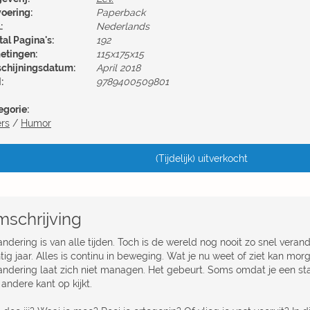
voering:
Paperback
:
Nederlands
al Pagina's:
192
etingen:
115x175x15
schijningsdatum:
April 2018
:
9789400509801
egorie:
ers
/
Humor
(Tijdelijk) uitverkocht
schrijving
ndering is van alle tijden. Toch is de wereld nog nooit zo snel verand
tig jaar. Alles is continu in beweging. Wat je nu weet of ziet kan mor
andering laat zich niet managen. Het gebeurt. Soms omdat je een stap
andere kant op kijkt.