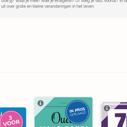
doe jij? Waai je mee? Roei je ertegenin? Of vlieg je vast vooruit? In 
 uit over grote en kleine veranderingen in het leven.
IN PRIJS
VERLAAGD
3
V
O
O
R