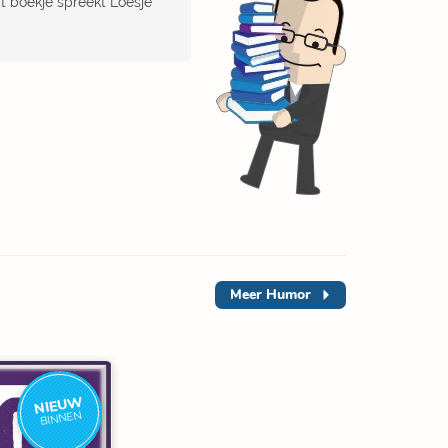
dit boekje spreekt Loesje
Meer
Humor
NIEUW
BINNEN