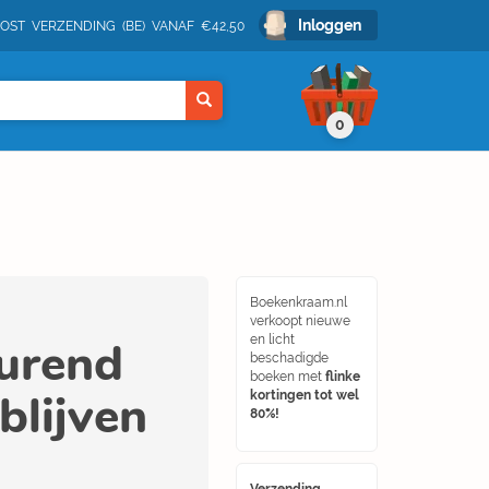
Inloggen
POST VERZENDING (BE) VANAF €42,50
0
Boekenkraam.nl
verkoopt nieuwe
durend
en licht
beschadigde
boeken met
flinke
 blijven
kortingen tot wel
80%!