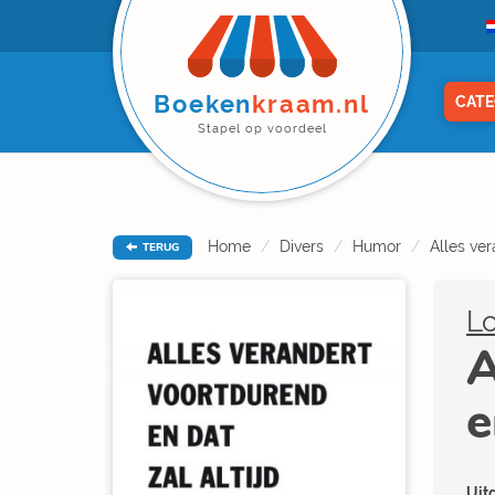
Boeken
kraam.nl
CATE
Stapel op voordeel
Home
Divers
Humor
Alles ver
TERUG
Lo
A
e
Uitg