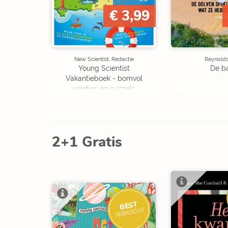
€ 3,99
New Scientist, Redactie
Reynolds,
Young Scientist
De b
Vakantieboek - bomvol
weetjes en puzzels
2+1 Gratis
BEST
VERKOCHT