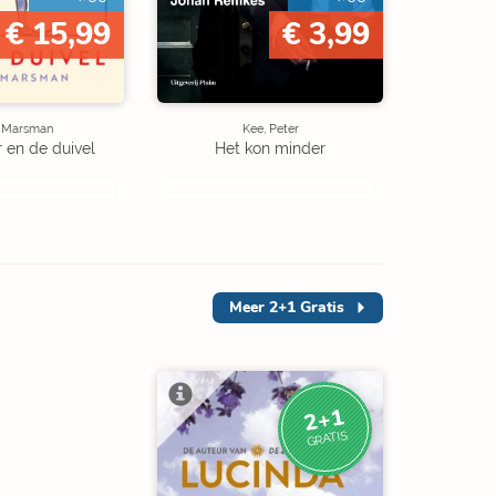
€ 15,99
€ 3,99
e Marsman
Kee, Peter
r en de duivel
Het kon minder
Meer
2+1 Gratis
2+1
GRATIS