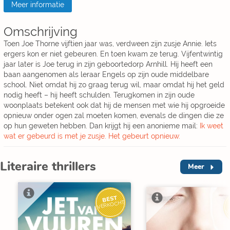
Meer informatie
Omschrijving
Toen Joe Thorne vijftien jaar was, verdween zijn zusje Annie. Iets
ergers kon er niet gebeuren. En toen kwam ze terug. Vijfentwintig
jaar later is Joe terug in zijn geboortedorp Arnhill. Hij heeft een
baan aangenomen als leraar Engels op zijn oude middelbare
school. Niet omdat hij zo graag terug wil, maar omdat hij het geld
nodig heeft – hij heeft schulden. Terugkomen in zijn oude
woonplaats betekent ook dat hij de mensen met wie hij opgroeide
opnieuw onder ogen zal moeten komen, evenals de dingen die ze
op hun geweten hebben. Dan krijgt hij een anonieme mail:
Ik weet
wat er gebeurd is met je zusje. Het gebeurt opnieuw.
Literaire thrillers
Meer
BEST
VERKOCHT
V