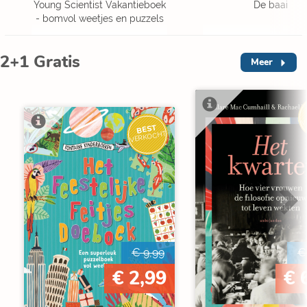
Young Scientist Vakantieboek
De baai
- bomvol weetjes en puzzels
2+1 Gratis
Meer
V
BEST
VERKOCHT
€ 9,99
€
€ 2,99
€ 