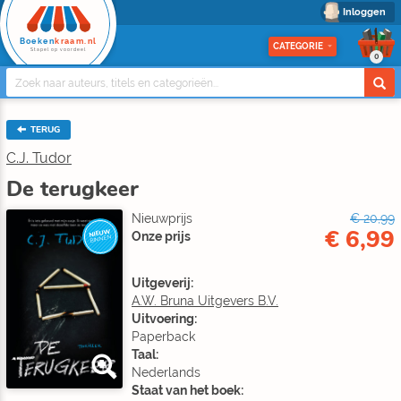
Inloggen
Boeken
kraam.nl
CATEGORIE
Stapel op voordeel
0
TERUG
C.J. Tudor
De terugkeer
Nieuwprijs
€ 20,99
€ 6,99
NIEUW
Onze prijs
BINNEN
Uitgeverij:
A.W. Bruna Uitgevers B.V.
Uitvoering:
Paperback
Taal:
Nederlands
Staat van het boek: