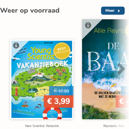
Weer op voorraad
Meer
V
BEST
VERKOCHT
€ 12,99
€
€ 3,99
€ 
New Scientist, Redactie
Reynolds, Allie