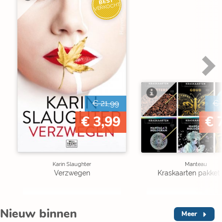
BEST
VERKOCHT
€ 21,99
€ 
€ 3,99
€ 
Karin Slaughter
Manteau
Verzwegen
Kraskaarten pakket 
Nieuw binnen
Meer