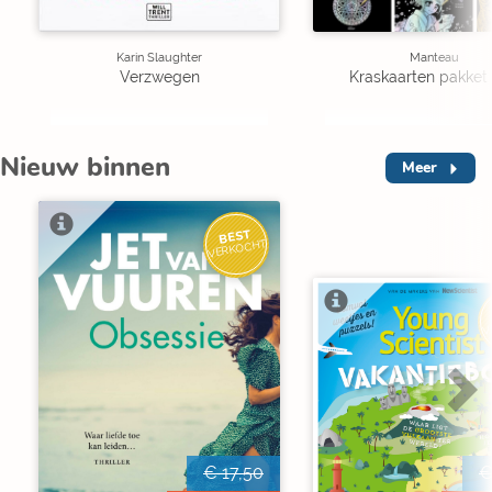
Karin Slaughter
Manteau
Verzwegen
Kraskaarten pakket 
Nieuw binnen
Meer
BEST
VERKOCHT
V
€ 17,50
€