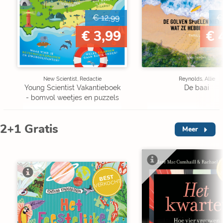
€ 12,99
€
€ 3,99
€ 
New Scientist, Redactie
Reynolds, Allie
Young Scientist Vakantieboek
De baai
- bomvol weetjes en puzzels
2+1 Gratis
Meer
V
BEST
VERKOCHT