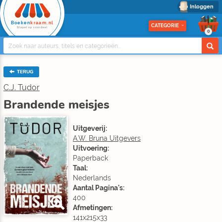
Inloggen
Boeken
kraam.nl
CATEGORIE
Stapel op voordeel
0
TERUG
C.J. Tudor
Brandende meisjes
Uitgeverij:
A.W. Bruna Uitgevers
Uitvoering:
Paperback
Taal:
Nederlands
Aantal Pagina's:
400
Afmetingen:
141x215x33