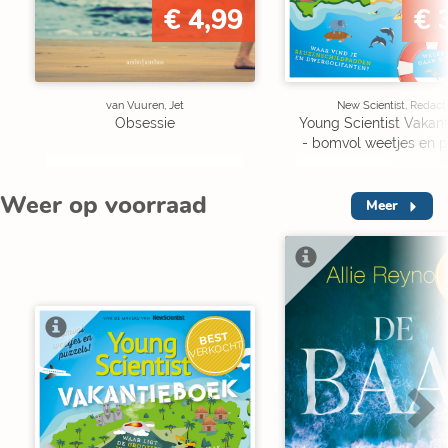
€ 4,99
€ 
van Vuuren, Jet
New Scientist, Redact
Obsessie
Young Scientist Vakan
- bomvol weetjes en p
Weer op voorraad
Meer
V
BEST
VERKOCHT