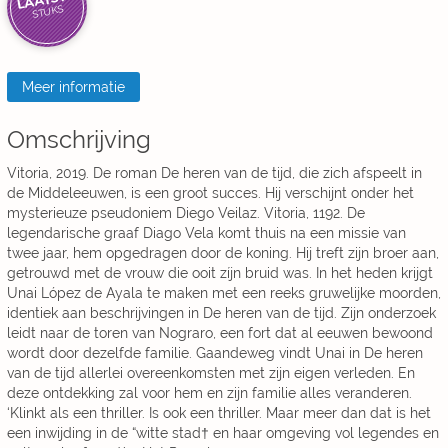
LAATSTE
STUKS
Meer informatie
Omschrijving
Vitoria, 2019. De roman De heren van de tijd, die zich afspeelt in
de Middeleeuwen, is een groot succes. Hij verschijnt onder het
mysterieuze pseudoniem Diego Veilaz. Vitoria, 1192. De
legendarische graaf Diago Vela komt thuis na een missie van
twee jaar, hem opgedragen door de koning. Hij treft zijn broer aan,
getrouwd met de vrouw die ooit zíjn bruid was. In het heden krijgt
Unai López de Ayala te maken met een reeks gruwelijke moorden,
identiek aan beschrijvingen in De heren van de tijd. Zijn onderzoek
leidt naar de toren van Nograro, een fort dat al eeuwen bewoond
wordt door dezelfde familie. Gaandeweg vindt Unai in De heren
van de tijd allerlei overeenkomsten met zijn eigen verleden. En
deze ontdekking zal voor hem en zijn familie alles veranderen.
‘Klinkt als een thriller. Is ook een thriller. Maar meer dan dat is het
een inwijding in de “witte stad† en haar omgeving vol legendes en