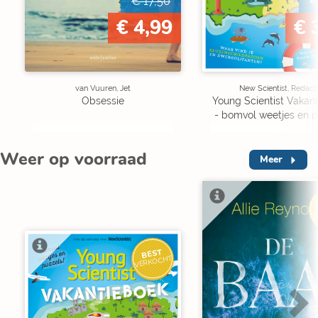
€ 17,50
€
€ 4,99
€ 
van Vuuren, Jet
New Scientist, Redact
Obsessie
Young Scientist Vakan
- bomvol weetjes en p
Weer op voorraad
Meer
V
BEST
VERKOCHT