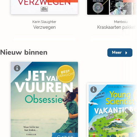
Karin Slaughter
Manteau
Verzwegen
Kraskaarten pakket 
Nieuw binnen
Meer
BEST
VERKOCHT
V