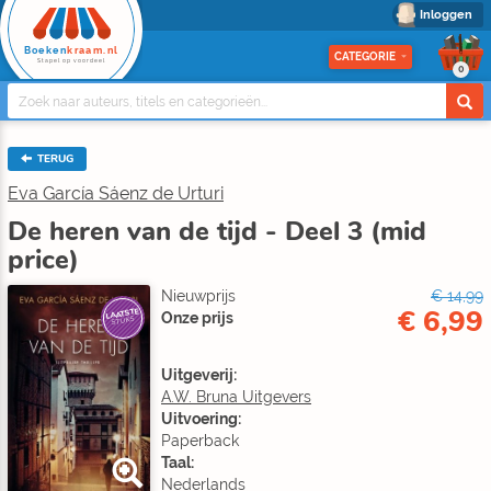
Inloggen
Boeken
kraam.nl
CATEGORIE
Stapel op voordeel
0
TERUG
Eva García Sáenz de Urturi
De heren van de tijd - Deel 3 (mid
price)
Nieuwprijs
€ 14,99
€ 6,99
LAATSTE
Onze prijs
STUKS
Uitgeverij:
A.W. Bruna Uitgevers
Uitvoering:
Paperback
Taal:
Nederlands