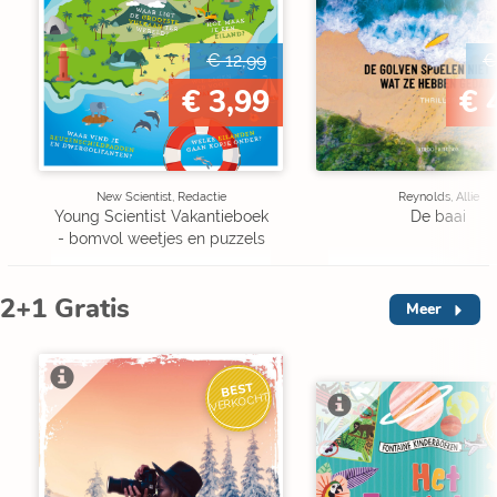
€ 12,99
€
€ 3,99
€ 
New Scientist, Redactie
Reynolds, Allie
Young Scientist Vakantieboek
De baai
- bomvol weetjes en puzzels
2+1 Gratis
Meer
BEST
VERKOCHT
V