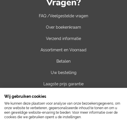
Vragen?
FAQ /Veelgestelde vragen
Over boekenkraam
Verzend informatie
Assortiment en Voorraad
Betalen
Uw bestelling
Laagste prijs garantie
Privacy van gegevens
Wij gebruiken cookies
We kunnen deze plaatsen voor analyse van onze bezoekersgegevens, om
Algemene voorwaarden
onze website te verbeteren, gepersonaliseerde inhoud te tonen en om u
een geweldige website-ervaring te bieden. Voor meer informatie over de
cookies die we gebruiken opent u de instellingen.
Contact