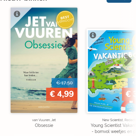
BEST
VERKOCHT
V
€ 17,50
€
€ 4,99
€ 
van Vuuren, Jet
New Scientist, Redact
Obsessie
Young Scientist Vakan
- bomvol weetjes en p