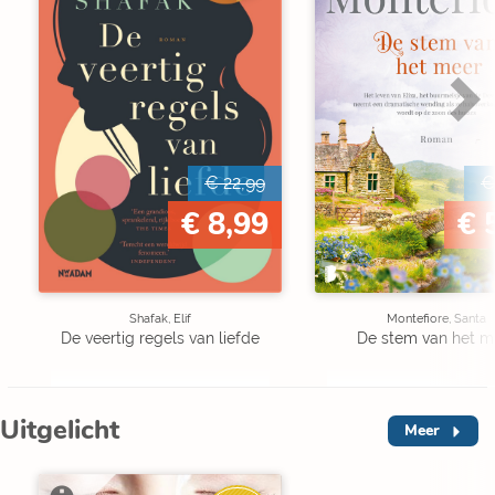
€ 22,99
€
€ 8,99
€ 
Shafak, Elif
Montefiore, Santa
De veertig regels van liefde
De stem van het m
Uitgelicht
Meer