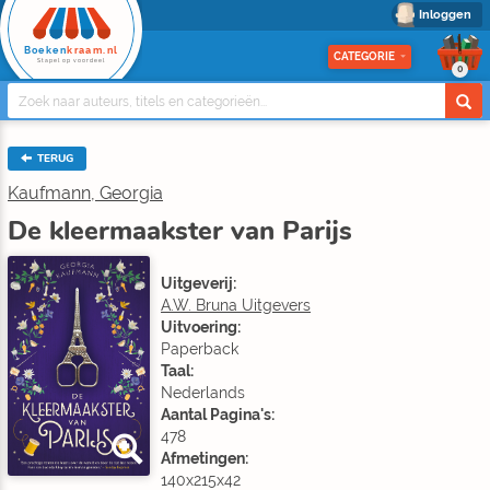
Inloggen
Boeken
kraam.nl
CATEGORIE
Stapel op voordeel
0
TERUG
Kaufmann, Georgia
De kleermaakster van Parijs
Uitgeverij:
A.W. Bruna Uitgevers
Uitvoering:
Paperback
Taal:
Nederlands
Aantal Pagina's:
478
Afmetingen:
140x215x42