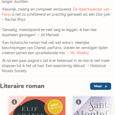
langer vluchten.
‘Kleurrijk, zwierig en compleet verslavend:
De kleermaakster van
Parijs
is net zo schitterend en prachtig gemaakt als een Dior-jurk.’
– Rachel Rhys
‘Gevoelig, meeslepend en niet weg te leggen, ik ben hier
doorheen gevlogen!’ – Jill Mansell
‘Een historische roman met net wat extra’s. Heerlijke
beschrijvingen van Chanel, parfums, steden en vervlogen tijden
creëren samen een sprankelende mix.’ –
My Weekly
‘Al na een paar pagina’s zat ik er helemaal in, en kon ik niet meer
stoppen tot ik het uit had. Een waanzinnig debuut.’ – Historical
Novels Society
Literaire roman
Meer
BEST
V
VERKOCHT