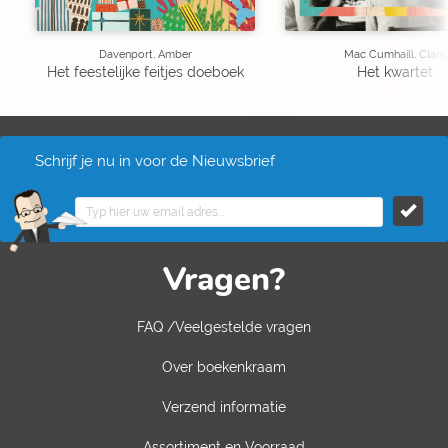
Davenport, Amber
Mac Cumhaill, Clare
Het feestelijke feitjes doeboek
Het kwartet
Schrijf je nu in voor de Nieuwsbrief
Vragen?
FAQ /Veelgestelde vragen
Over boekenkraam
Verzend informatie
Assortiment en Voorraad