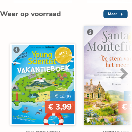
Weer op voorraad
Meer
V
BEST
VERKOCHT
€ 12,99
€
€ 3,99
€ 