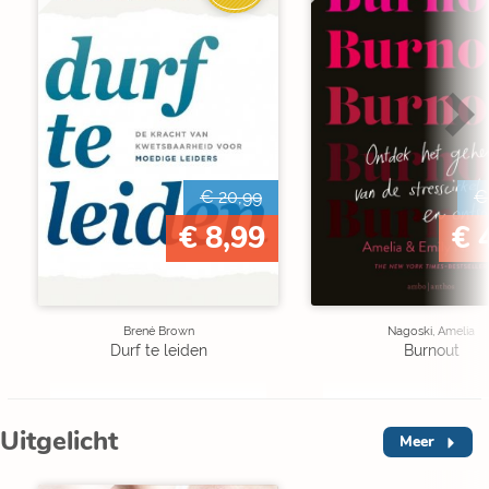
€ 20,99
€
€ 8,99
€ 
Brené Brown
Nagoski, Amelia
Durf te leiden
Burnout
Uitgelicht
Meer