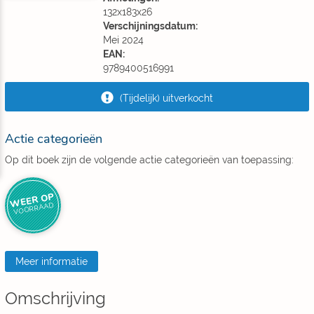
132x183x26
Verschijningsdatum:
Mei 2024
EAN:
9789400516991
(Tijdelijk) uitverkocht
Actie categorieën
Op dit boek zijn de volgende actie categorieën van toepassing:
WEER OP
VOORRAAD
Meer informatie
Omschrijving