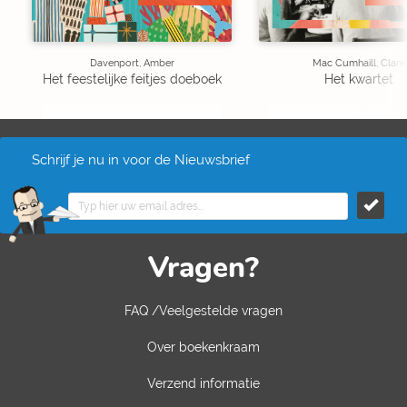
Davenport, Amber
Mac Cumhaill, Clare
Het feestelijke feitjes doeboek
Het kwartet
Schrijf je nu in voor de Nieuwsbrief
Vragen?
FAQ /Veelgestelde vragen
Over boekenkraam
Verzend informatie