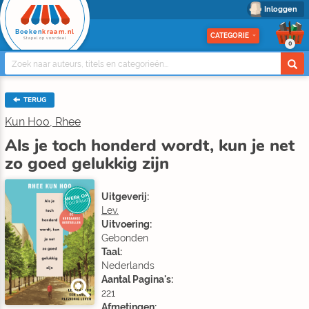
Inloggen
Boeken
kraam.nl
CATEGORIE
Stapel op voordeel
0
TERUG
Kun Hoo, Rhee
Als je toch honderd wordt, kun je net
zo goed gelukkig zijn
Uitgeverij:
WEER OP
VOORRAAD
Lev.
Uitvoering:
Gebonden
Taal:
Nederlands
Aantal Pagina's:
221
Afmetingen: