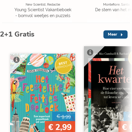
New Scientist, Redactie
Montefiore, Santa
Young Scientist Vakantieboek
De stem van het m
- bomvol weetjes en puzzels
2+1 Gratis
Meer
V
BEST
VERKOCHT
€ 9,99
€
€ 2,99
€ 