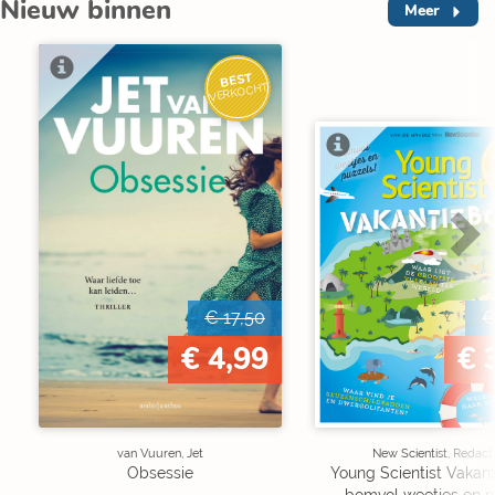
Nieuw binnen
Meer
BEST
VERKOCHT
V
€ 17,50
€
€ 4,99
€ 
van Vuuren, Jet
New Scientist, Redact
Obsessie
Young Scientist Vakan