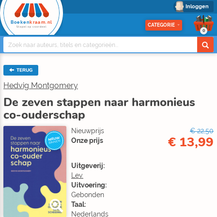
Inloggen
Boeken
kraam.nl
CATEGORIE
Stapel op voordeel
0
TERUG
Hedvig Montgomery
De zeven stappen naar harmonieus
co-ouderschap
Nieuwprijs
€ 22,50
€ 13,99
NIEUW
Onze prijs
BINNEN
Uitgeverij:
Lev.
Uitvoering:
Gebonden
Taal:
Nederlands