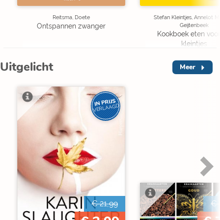
Reitsma, Doete
Stefan Kleintjes, Annelot M
Geijtenbeek
Ontspannen zwanger
Kookboek eten voo
kleintjes
Uitgelicht
Meer
IN PRIJS
VERLAAGD
€ 21,99
€ 