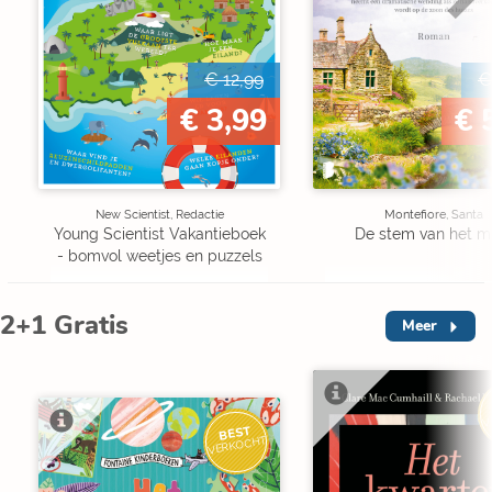
€ 12,99
€
€ 3,99
€ 
New Scientist, Redactie
Montefiore, Santa
Young Scientist Vakantieboek
De stem van het m
- bomvol weetjes en puzzels
2+1 Gratis
Meer
V
BEST
VERKOCHT