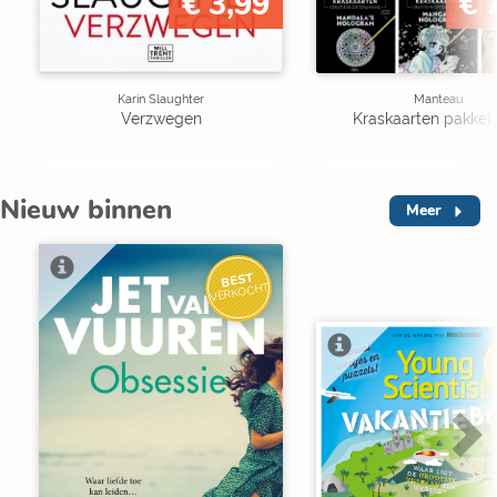
€ 3,99
€ 
Karin Slaughter
Manteau
Verzwegen
Kraskaarten pakket 
Nieuw binnen
Meer
BEST
VERKOCHT
V