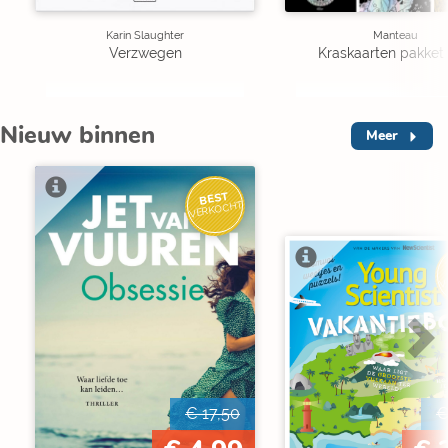
Karin Slaughter
Manteau
Verzwegen
Kraskaarten pakket 
Nieuw binnen
Meer
BEST
VERKOCHT
V
€ 17,50
€