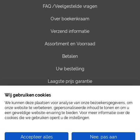
FAQ /Veelgestelde vragen
Over boekenkraam
Verzend informatie
Assortiment en Voorraad
Betalen
Uw bestelling
Laagste prijs garantie
Privacy van gegevens
Wij gebruiken cookies
We kunnen deze plaatsen voor analyse van onze bezoekersgegevens, om
Algemene voorwaarden
onze website te verbeteren, gepersonaliseerde inhoud te tonen en om u
een geweldige website-ervaring te bieden. Voor meer informatie over de
cookies die we gebruiken opent u de instellingen.
Contact
Vacatures
Accepteer alles
Nee, pas aan