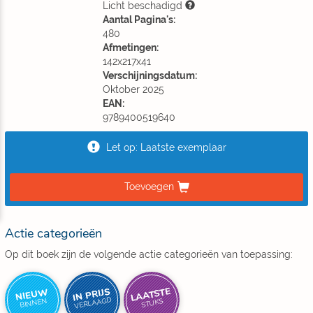
Licht beschadigd
Aantal Pagina's:
480
Afmetingen:
142x217x41
Verschijningsdatum:
Oktober 2025
EAN:
9789400519640
Let op: Laatste exemplaar
Toevoegen
Actie categorieën
Op dit boek zijn de volgende actie categorieën van toepassing:
LAATSTE
IN PRIJS
NIEUW
VERLAAGD
BINNEN
STUKS