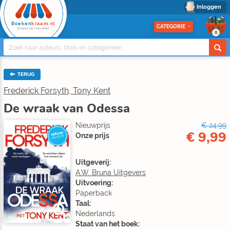
Inloggen
Boeken
kraam.nl
CATEGORIE
Stapel op voordeel
0
TERUG
Frederick Forsyth, Tony Kent
De wraak van Odessa
Nieuwprijs
€ 24,99
€ 9,99
NIEUW
Onze prijs
BINNEN
Uitgeverij:
A.W. Bruna Uitgevers
Uitvoering:
Paperback
Taal:
Nederlands
Staat van het boek: