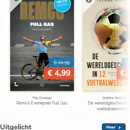
NIEUW
BINNEN
€ 24,99
€
€ 4,99
€ 
Filip Osselaer
Stefano Bizzotto
Remco Evenepoel Full Gas
De wereldgeschiedenis
voetbalwedstrijd
Uitgelicht
Meer