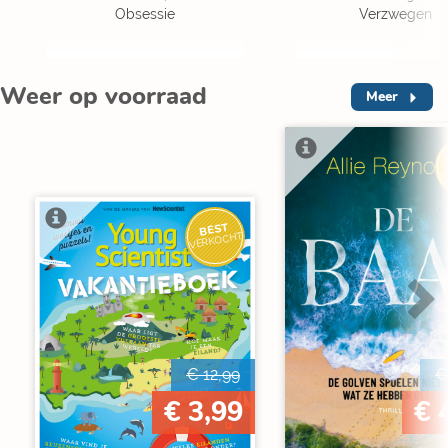
Obsessie
Verzwegen
Weer op voorraad
Meer
V
BEST
VERKOCHT
€ 12,99
€
€ 3,99
€ 