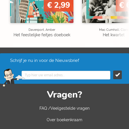
€ 2,99
€ 
Davenport, Amber
Mac Cumhaill, Clare
Het feestelijke feitjes doeboek
Het kwartet
Schrijf je nu in voor de Nieuwsbrief
Vragen?
FAQ /Veelgestelde vragen
Over boekenkraam