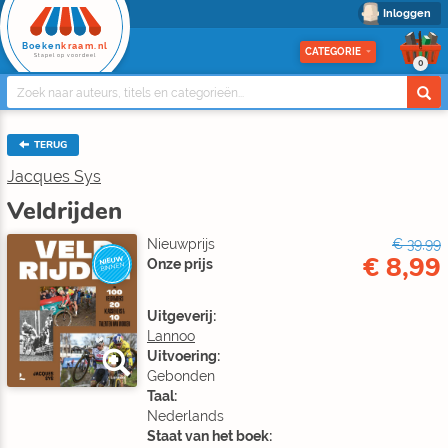
Inloggen
Boeken
kraam.nl
CATEGORIE
Stapel op voordeel
0
TERUG
Jacques Sys
Veldrijden
Nieuwprijs
€ 39,99
€ 8,99
NIEUW
Onze prijs
BINNEN
Uitgeverij:
Lannoo
Uitvoering:
Gebonden
Taal:
Nederlands
Staat van het boek: