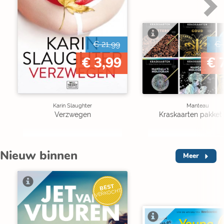
€ 21,99
€ 
€ 3,99
€ 
Karin Slaughter
Manteau
Verzwegen
Kraskaarten pakket 
Nieuw binnen
Meer
BEST
VERKOCHT