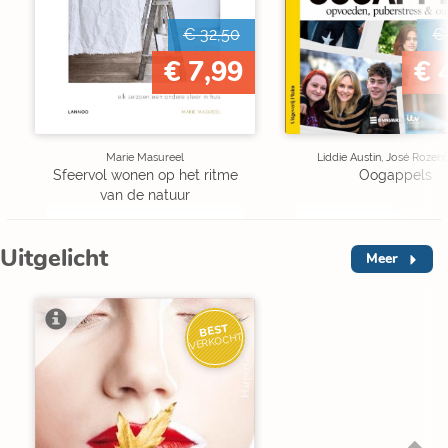
€ 32,50
€
€ 7,99
€ 
Marie Masureel
Liddie Austin, José Rozen
Sfeervol wonen op het ritme
Oogappels
van de natuur
Uitgelicht
Meer
BEST
VERKOCHT