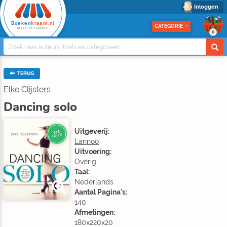
Inloggen
Boeken
kraam.nl
CATEGORIE
Stapel op voordeel
0
TERUG
Elke Clijsters
Dancing solo
Uitgeverij:
2+1
GRATIS
Lannoo
Uitvoering:
Overig
Taal:
Nederlands
Aantal Pagina's:
140
Afmetingen:
180x220x20