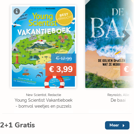
BEST
VERKOCHT
€ 12,99
€
€ 3,99
€ 
New Scientist, Redactie
Reynolds, Allie
Young Scientist Vakantieboek
De baai
- bomvol weetjes en puzzels
2+1 Gratis
Meer