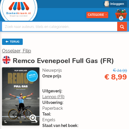
Inloggen
Boeken
kraam.nl
CATEGORIE
Stapel op voordeel
0
TERUG
Osselaer, Filip
Remco Evenepoel Full Gas (FR)
Nieuwprijs
€ 24,99
€ 8,99
NIEUW
Onze prijs
BINNEN
Uitgeverij:
Lannoo (FR)
Uitvoering:
Paperback
Taal:
Engels
Staat van het boek: