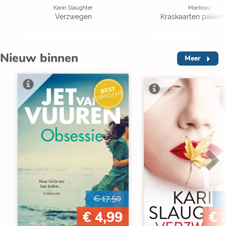
Karin Slaughter
Manteau
Verzwegen
Kraskaarten pakket 
Nieuw binnen
Meer
BEST
I
VERKOCHT
V
€ 17,50
€
€ 4,99
€ 