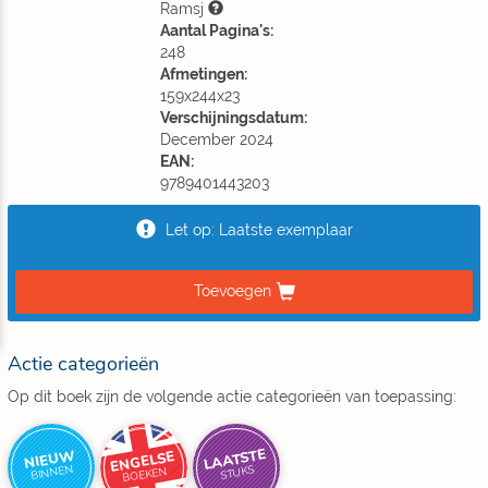
Ramsj
Aantal Pagina's:
248
Afmetingen:
159x244x23
Verschijningsdatum:
December 2024
EAN:
9789401443203
Let op: Laatste exemplaar
Toevoegen
Actie categorieën
Op dit boek zijn de volgende actie categorieën van toepassing:
LAATSTE
NIEUW
ENGELSE
BINNEN
STUKS
BOEKEN