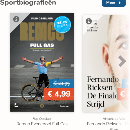
Sportbiografieën
Meer
NIEUW
BINNEN
€ 24,99
€
€ 4,99
€ 
Filip Osselaer
Vincent de Vries
Remco Evenepoel Full Gas
Fernando Ricksen - De
Strijd