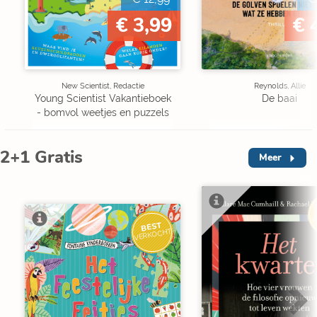
€ 3,99
€ 
New Scientist, Redactie
Reynolds, Allie
Young Scientist Vakantieboek
De baai
- bomvol weetjes en puzzels
2+1 Gratis
Meer
V
BEST
VERKOCHT