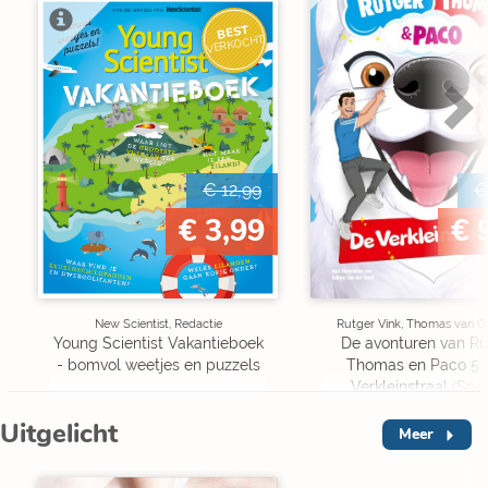
BEST
VERKOCHT
€ 12,99
€
€ 3,99
€ 
New Scientist, Redactie
Rutger Vink, Thomas van G
Young Scientist Vakantieboek
De avonturen van Ru
- bomvol weetjes en puzzels
Thomas en Paco 5 
Verkleinstraal (Spe
Edition)
Uitgelicht
Meer