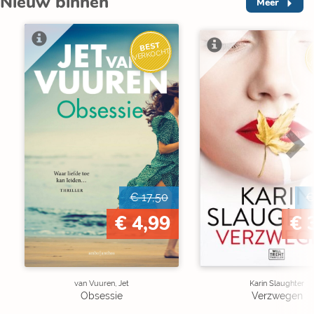
Nieuw binnen
Meer
BEST
VERKOCHT
V
€ 17,50
€
€ 4,99
€ 
van Vuuren, Jet
Karin Slaughter
Obsessie
Verzwegen