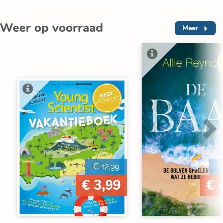
Weer op voorraad
Meer
V
BEST
VERKOCHT
€ 12,99
€
€ 3,99
€ 