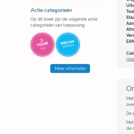
Uit
Actie categorieën
Taal
Sta
Op dit boek zijn de volgende actie
Aant
categorieën van toepassing:
Afm
Ver
3
NIEUW
EAN
VOOR
BINNEN
€10
Cat
Hob
Meer informatie
Om
Me
over
De p
Met 
de r