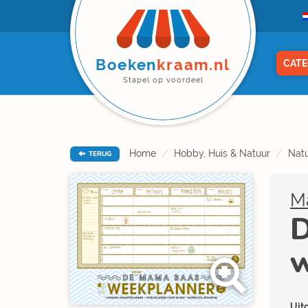
Boeken
kraam.nl
CATE
Stapel op voordeel
Home
Hobby, Huis & Natuur
Natu
TERUG
M
D
w
Uitg