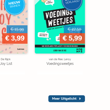
VERLAAGD
NIEUW
BINNEN
€ 15,99
€ 27,50
€ 3,99
€ 5,99
e De Rijck
van de Ree, Leroy
Joy List
Voedingsweetjes
Meer
Uitgelicht