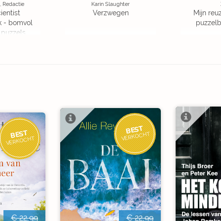
, Redactie
Karin Slaughter
ientist
Verzwegen
Mijn reuz
k - bomvol
puzzelbo
 puzzels
BEST
BEST
VERKOCHT
VERKOCHT
€ 22,99
€ 22,99