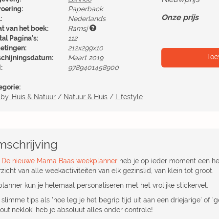
voering:
Paperback
Onze prijs
:
Nederlands
at van het boek:
Ramsj
al Pagina's:
112
etingen:
212x299x10
Toe
schijningsdatum:
Maart 2019
:
9789401458900
egorie:
by, Huis & Natuur
/
Natuur & Huis
/
Lifestyle
schrijving
t
De nieuwe Mama Baas weekplanner
heb je op ieder moment een he
zicht van alle weekactiviteiten van elk gezinslid, van klein tot groot.
lanner kun je helemaal personaliseren met het vrolijke stickervel.
slimme tips als 'hoe leg je het begrip tijd uit aan een driejarige' of 
outineklok' heb je absoluut alles onder controle!