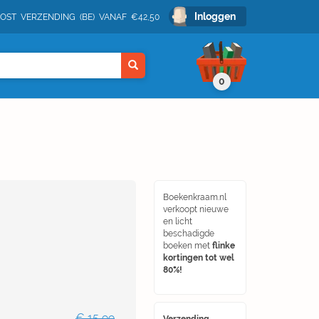
Inloggen
POST VERZENDING (BE) VANAF €42,50
0
Boekenkraam.nl
verkoopt nieuwe
en licht
beschadigde
boeken met
flinke
kortingen tot wel
80%!
€ 15,99