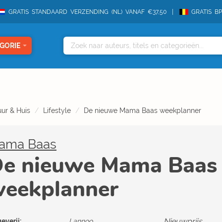
GRATIS STANDAARD VERZENDING (NL) VANAF €37,50
GRATIS B
GORIE
ur & Huis
Lifestyle
De nieuwe Mama Baas weekplanner
ama Baas
e nieuwe Mama Baas
eekplanner
Nieuwprijs
everij:
Lannoo