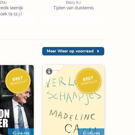
ZNU
Ellory, R.J.
edik leerrijk
Tijden van duisternis
ek (9-11 j.)
Meer
Weer op voorraad
BEST
BEST
VERKOCHT
VERKOCHT
€ 24,99
€ 26,99