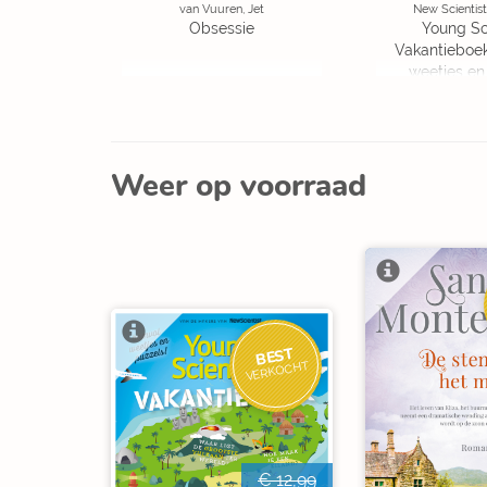
van Vuuren, Jet
New Scientist
Obsessie
Young Sc
Vakantieboe
weetjes en
Weer op voorraad
BEST
VERKOCHT
€ 12,99