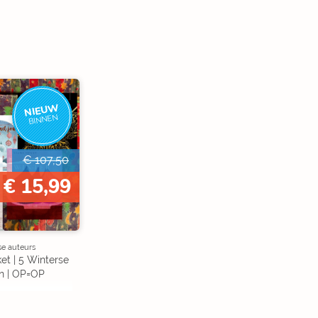
NIEUW
BINNEN
€ 107,50
€ 15,99
se auteurs
et | 5 Winterse
n | OP=OP