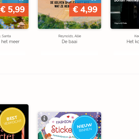
€ 5,99
€ 4,99
, Santa
Reynolds, Allie
Kee
 het meer
De baai
Het k
BEST
VERKOCHT
NIEUW
BINNEN