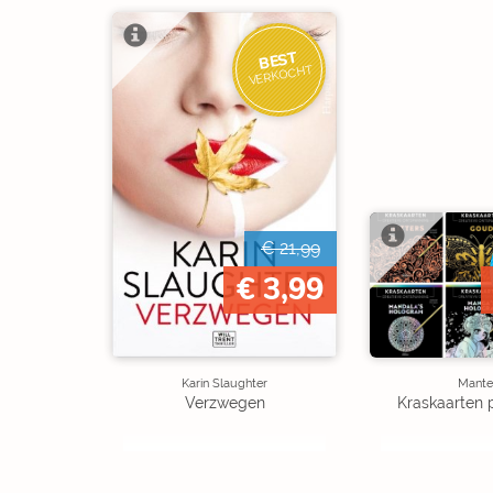
BEST
VERKOCHT
€ 21,99
€ 3,99
Karin Slaughter
Mante
Verzwegen
Kraskaarten 