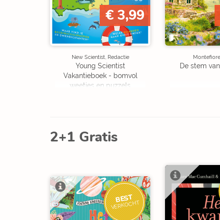
€ 3,99
New Scientist, Redactie
Montefiore
Young Scientist
De stem van
Vakantieboek - bomvol
weetjes en puzzels
2+1 Gratis
BEST
VERKOCHT