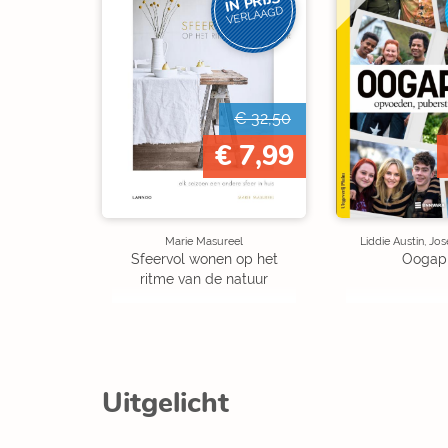
IN PRIJS
VERLAAGD
€ 32,50
€ 7,99
Marie Masureel
Liddie Austin, J
Sfeervol wonen op het
Oogap
ritme van de natuur
Uitgelicht