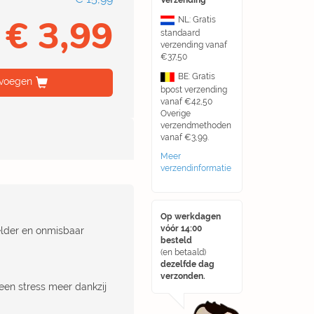
Verzending
€ 3,99
NL: Gratis
standaard
verzending vanaf
€37,50
BE: Gratis
voegen
bpost verzending
vanaf €42,50
Overige
verzendmethoden
vanaf €3,99.
Meer
verzendinformatie
Op werkdagen
vóór 14:00
lder en onmisbaar
besteld
(en betaald)
dezelfde dag
verzonden.
'geen stress meer dankzij