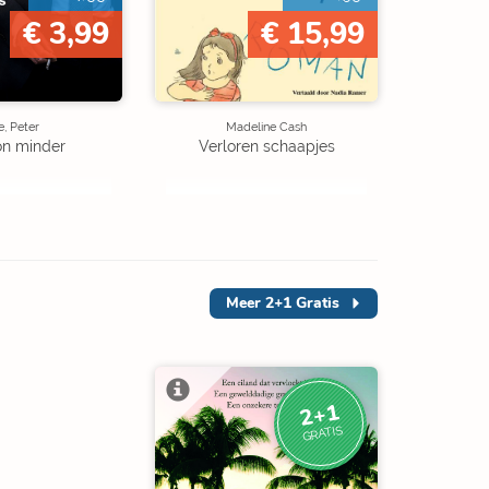
€ 3,99
€ 15,99
, Peter
Madeline Cash
on minder
Verloren schaapjes
Meer
2+1 Gratis
2+1
GRATIS