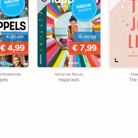
NIEUW
NIEUW
BINNEN
BINNEN
€ 25,00
€ 24,99
€ 4,99
€ 7,99
osé Rozenbroek
Nicole Van Bokulo
Elis
pels
Happi.kids
The 