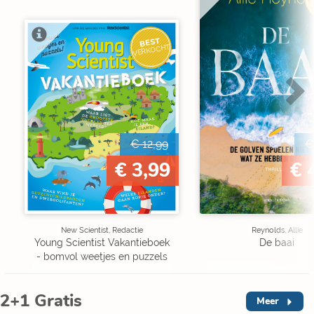
V
BEST
VERKOCHT
€ 12,99
€
€ 3,99
€ 
New Scientist, Redactie
Reynolds, Allie
Young Scientist Vakantieboek
De baai
- bomvol weetjes en puzzels
2+1 Gratis
Meer