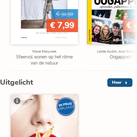
€ 32,50
€
€ 7,99
€ 
Marie Masureel
Liddie Austin, José Rozen
Sfeervol wonen op het ritme
Oogappels
van de natuur
Uitgelicht
Meer
IN PRIJS
VERLAAGD