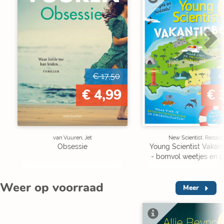
V
€ 17,50
€
€ 4,99
€ 
van Vuuren, Jet
New Scientist, Redact
Obsessie
Young Scientist Vakan
- bomvol weetjes en p
Weer op voorraad
Meer