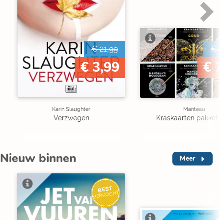
€ 21,99
€ 
€ 3,99
€ 
Karin Slaughter
Manteau
Verzwegen
Kraskaarten pakket 
Nieuw binnen
Meer
BEST
VERKOCHT