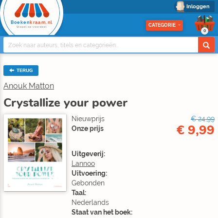
Inloggen
Boeken
kraam.nl
CATEGORIE
Stapel op voordeel
0
TERUG
Anouk Matton
Crystallize your power
Nieuwprijs
€ 24,99
€ 9,99
Onze prijs
Uitgeverij:
Lannoo
Uitvoering:
Gebonden
Taal:
Nederlands
Staat van het boek: