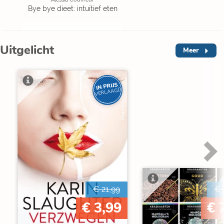
Bye bye dieet: intuïtief eten
Uitgelicht
Meer
IN PRIJS
VERLAAGD
€ 21,99
€ 
€ 3,99
€ 