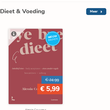
Dieet & Voeding
Meer
NIEUW
BINNEN
€ 24,99
€ 5,99
Alessia Couvreur