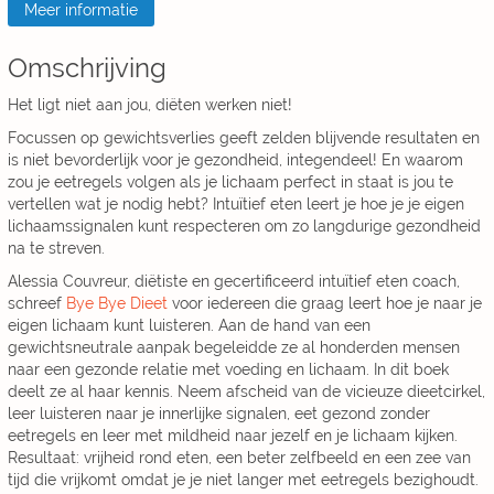
Meer informatie
Omschrijving
Het ligt niet aan jou, diëten werken niet!
Focussen op gewichtsverlies geeft zelden blijvende resultaten en
is niet bevorderlijk voor je gezondheid, integendeel! En waarom
zou je eetregels volgen als je lichaam perfect in staat is jou te
vertellen wat je nodig hebt? Intuïtief eten leert je hoe je je eigen
lichaamssignalen kunt respecteren om zo langdurige gezondheid
na te streven.
Alessia Couvreur, diëtiste en gecertificeerd intuïtief eten coach,
schreef
Bye Bye Dieet
voor iedereen die graag leert hoe je naar je
eigen lichaam kunt luisteren. Aan de hand van een
gewichtsneutrale aanpak begeleidde ze al honderden mensen
naar een gezonde relatie met voeding en lichaam. In dit boek
deelt ze al haar kennis. Neem afscheid van de vicieuze dieetcirkel,
leer luisteren naar je innerlijke signalen, eet gezond zonder
eetregels en leer met mildheid naar jezelf en je lichaam kijken.
Resultaat: vrijheid rond eten, een beter zelfbeeld en een zee van
tijd die vrijkomt omdat je je niet langer met eetregels bezighoudt.