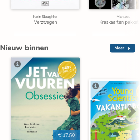
Karin Slaughter
Manteau
Verzwegen
Kraskaarten pakket 
Nieuw binnen
Meer
BEST
VERKOCHT
V
€ 17,50
€