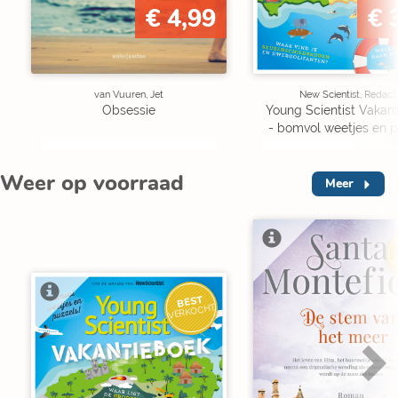
€ 4,99
€ 
van Vuuren, Jet
New Scientist, Redact
Obsessie
Young Scientist Vakan
- bomvol weetjes en p
Weer op voorraad
Meer
V
BEST
VERKOCHT