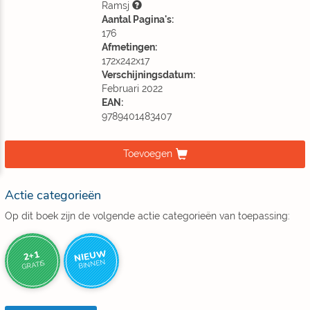
Ramsj
Aantal Pagina's:
176
Afmetingen:
172x242x17
Verschijningsdatum:
Februari 2022
EAN:
9789401483407
Toevoegen
Actie categorieën
Op dit boek zijn de volgende actie categorieën van toepassing:
NIEUW
2+1
BINNEN
GRATIS