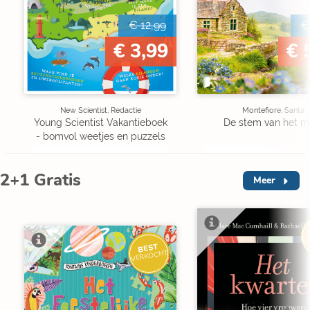
€ 12,99
€
€ 3,99
€ 
New Scientist, Redactie
Montefiore, Santa
Young Scientist Vakantieboek
De stem van het m
- bomvol weetjes en puzzels
2+1 Gratis
Meer
V
BEST
VERKOCHT