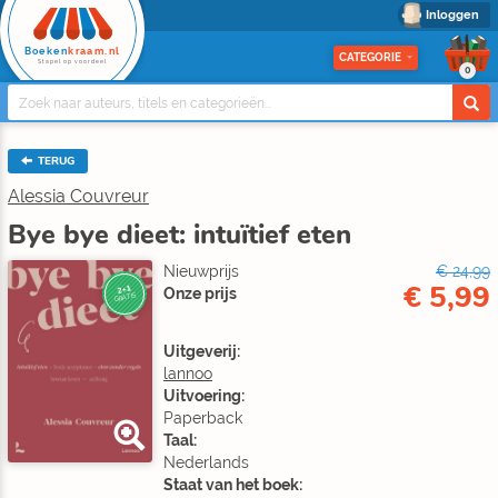
Inloggen
Boeken
kraam.nl
CATEGORIE
Stapel op voordeel
0
TERUG
Alessia Couvreur
Bye bye dieet: intuïtief eten
Nieuwprijs
€ 24,99
€ 5,99
2+1
Onze prijs
GRATIS
Uitgeverij:
lannoo
Uitvoering:
Paperback
Taal:
Nederlands
Staat van het boek: