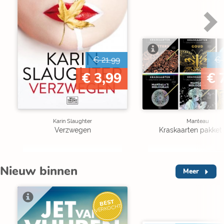
€ 21,99
€ 
€ 3,99
€ 
Karin Slaughter
Manteau
Verzwegen
Kraskaarten pakket 
Nieuw binnen
Meer
BEST
VERKOCHT