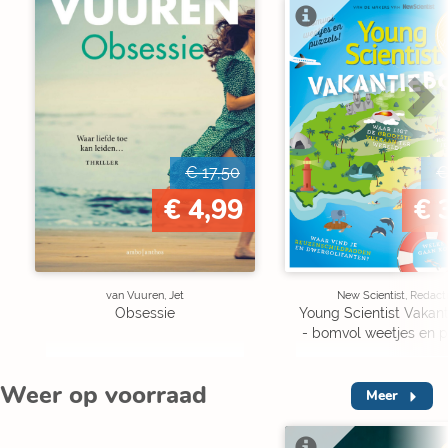
V
€ 17,50
€
€ 4,99
€ 
van Vuuren, Jet
New Scientist, Redact
Obsessie
Young Scientist Vakan
- bomvol weetjes en p
Weer op voorraad
Meer