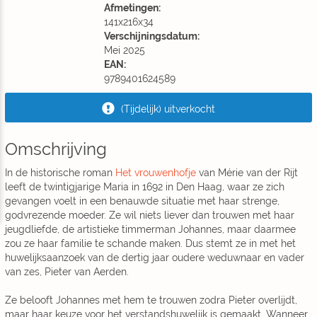
Afmetingen:
141x216x34
Verschijningsdatum:
Mei 2025
EAN:
9789401624589
(Tijdelijk) uitverkocht
Omschrijving
In de historische roman
Het vrouwenhofje
van Mérie van der Rijt
leeft de twintigjarige Maria in 1692 in Den Haag, waar ze zich
gevangen voelt in een benauwde situatie met haar strenge,
godvrezende moeder. Ze wil niets liever dan trouwen met haar
jeugdliefde, de artistieke timmerman Johannes, maar daarmee
zou ze haar familie te schande maken. Dus stemt ze in met het
huwelijksaanzoek van de dertig jaar oudere weduwnaar en vader
van zes, Pieter van Aerden.
Ze belooft Johannes met hem te trouwen zodra Pieter overlijdt,
maar haar keuze voor het verstandshuwelijk is gemaakt. Wanneer