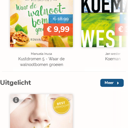
€ 18,99
€
€ 9,99
€ 
Manuela Inusa
Jan wester
Kustdromen 5 - Waar de
Koeman
walnootbomen groeien
Uitgelicht
Meer
BEST
VERKOCHT