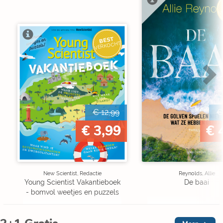
V
BEST
VERKOCHT
€ 12,99
€
€ 3,99
€ 
New Scientist, Redactie
Reynolds, Allie
Young Scientist Vakantieboek
De baai
- bomvol weetjes en puzzels