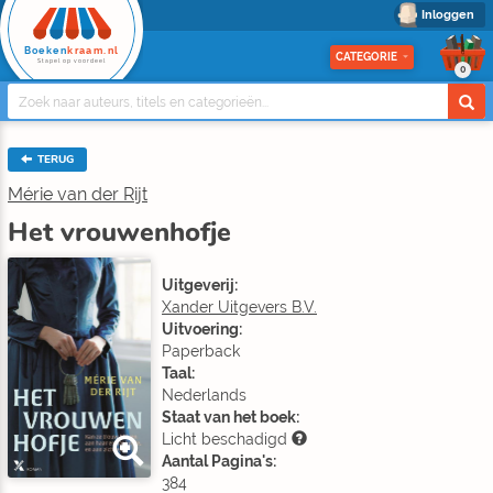
Inloggen
Boeken
kraam.nl
CATEGORIE
Stapel op voordeel
0
TERUG
Mérie van der Rijt
Het vrouwenhofje
Uitgeverij:
Xander Uitgevers B.V.
Uitvoering:
Paperback
Taal:
Nederlands
Staat van het boek:
Licht beschadigd
Aantal Pagina's:
384