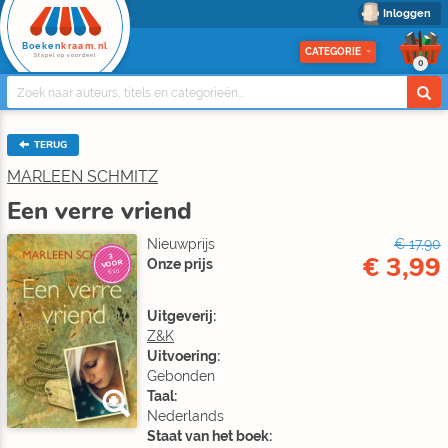
Inloggen
Boeken
kraam.nl
CATEGORIE
Stapel op voordeel
0
TERUG
MARLEEN SCHMITZ
Een verre vriend
Nieuwprijs
€ 17,90
€ 3,99
3
Onze prijs
VOOR
€10
Uitgeverij:
Z&K
Uitvoering:
Gebonden
Taal:
Nederlands
Staat van het boek: