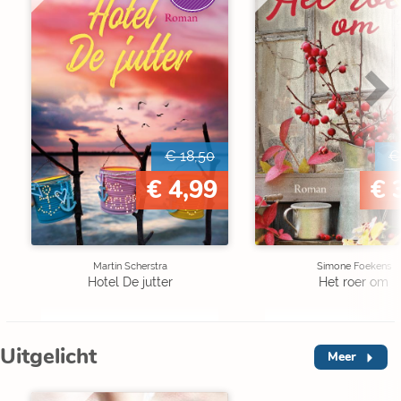
€ 18,50
€
€ 4,99
€ 
Martin Scherstra
Simone Foekens
Hotel De jutter
Het roer om
Uitgelicht
Meer