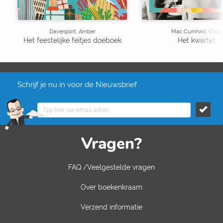
Davenport, Amber
Mac Cumhaill, Clare
Het feestelijke feitjes doeboek
Het kwartet
Schrijf je nu in voor de Nieuwsbrief
Vragen?
FAQ /Veelgestelde vragen
Over boekenkraam
Verzend informatie