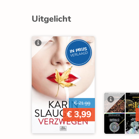
Uitgelicht
IN PRIJS
VERLAAGD
€ 21,99
€ 3,99