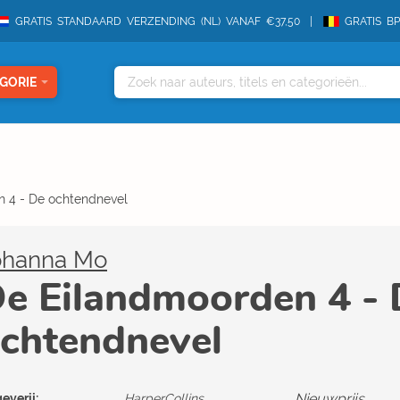
GRATIS STANDAARD VERZENDING (NL) VANAF €37,50
GRATIS B
GORIE
 4 - De ochtendnevel
ohanna Mo
e Eilandmoorden 4 - 
chtendnevel
Nieuwprijs
everij:
HarperCollins