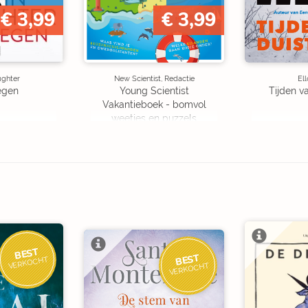
€ 3,99
€ 3,99
ughter
New Scientist, Redactie
Ell
egen
Young Scientist
Tijden v
Vakantieboek - bomvol
weetjes en puzzels
BEST
BEST
VERKOCHT
VERKOCHT