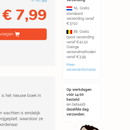
Verzending
€ 7,99
NL: Gratis
standaard
verzending vanaf
€37,50
BE: Gratis
voegen
bpost verzending
vanaf €42,50
Overige
verzendmethoden
vanaf €3,99.
Meer
verzendinformatie
Op werkdagen
vóór 14:00
is het nieuwe boek in
besteld
(en betaald)
dezelfde dag
 wachten is eindelijk
verzonden.
rijgepleit, waardoor ze
oordenaar.