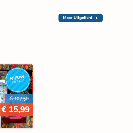
Meer
Uitgelicht
NIEUW
BINNEN
€ 107,50
€ 15,99