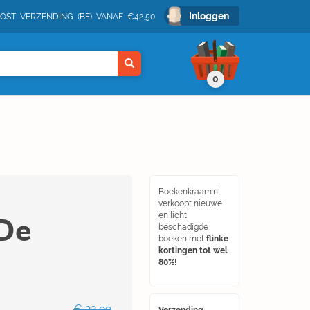
Inloggen
POST VERZENDING (BE) VANAF €42,50
0
Boekenkraam.nl
verkoopt nieuwe
De
en licht
beschadigde
boeken met
flinke
kortingen tot wel
80%!
€ 22,99