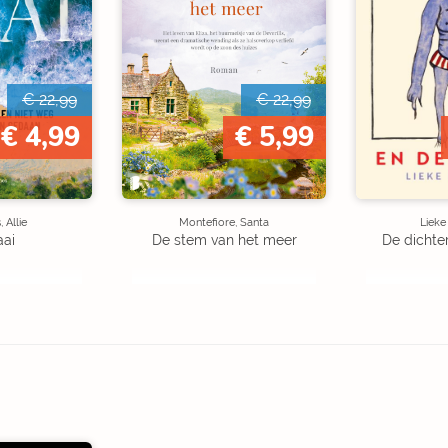
€ 22,99
€ 22,99
€ 4,99
€ 5,99
 Allie
Montefiore, Santa
Liek
aai
De stem van het meer
De dichte