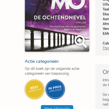
Uit
Taal
Sta
Aant
Afm
Ver
EAN
Cat
Thri
Actie categorieën
Op dit boek zijn de volgende actie
Om
categorieën van toepassing:
Int
de #
IN PRIJS
BEST
VERKOCHT
VERLAAGD
De 
beg
nie
Meer informatie