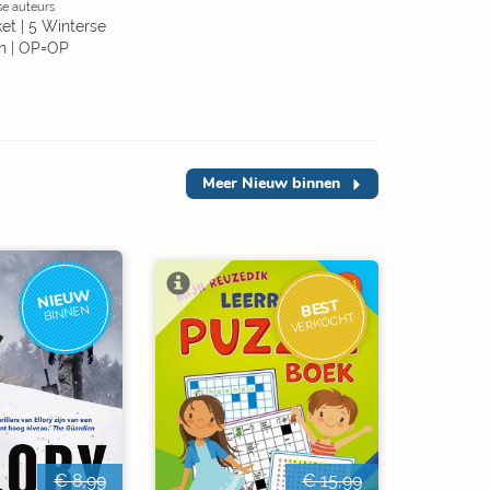
se auteurs
et | 5 Winterse
n | OP=OP
Meer
Nieuw binnen
NIEUW
BEST
BINNEN
VERKOCHT
€ 8,99
€ 15,99