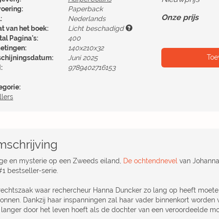
voering:
Paperback
Onze prijs
:
Nederlands
at van het boek:
Licht beschadigd
al Pagina's:
400
etingen:
140x210x32
Toe
schijningsdatum:
Juni 2025
:
9789402716153
egorie:
llers
schrijving
rige en mysterie op een Zweeds eiland,
De ochtendnevel
van Johanna 
1 bestseller-serie.
rechtszaak waar rechercheur Hanna Duncker zo lang op heeft moeten
onnen. Dankzij haar inspanningen zal haar vader binnenkort worden v
t langer door het leven hoeft als de dochter van een veroordeelde m