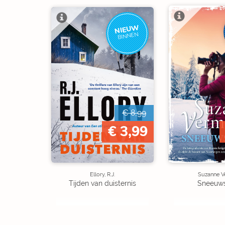
NIEUW
BINNEN
€ 8,99
€ 3,99
Ellory, R.J.
Suzanne V
Tijden van duisternis
Sneeuw