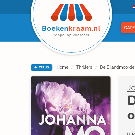
Boeken
kraam.nl
CATE
Stapel op voordeel
Home
Thrillers
De Eilandmoorden
TERUG
J
D
o
Uitg