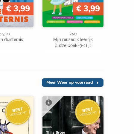
€ 3,99
€ 3,99
ory, R.J.
ZNU
an duisternis
Mijn reuzedik leerrijk
puzzelboek (9-11 j.)
Meer
Weer op voorraad
BEST
BEST
VERKOCHT
VERKOCHT