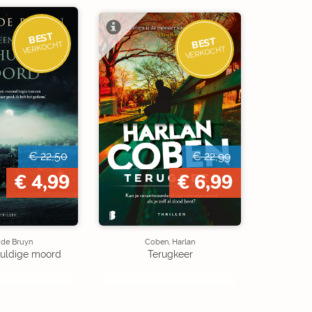
BEST
BEST
VERKOCHT
VERKOCHT
€ 22,50
€ 22,99
€ 4,99
€ 6,99
 de Bruyn
Coben, Harlan
uldige moord
Terugkeer