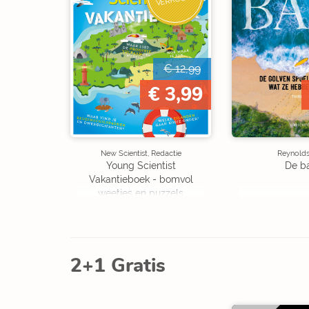
€ 12,99
€ 3,99
New Scientist, Redactie
Reynolds,
Young Scientist
De b
Vakantieboek - bomvol
weetjes en puzzels
2+1 Gratis