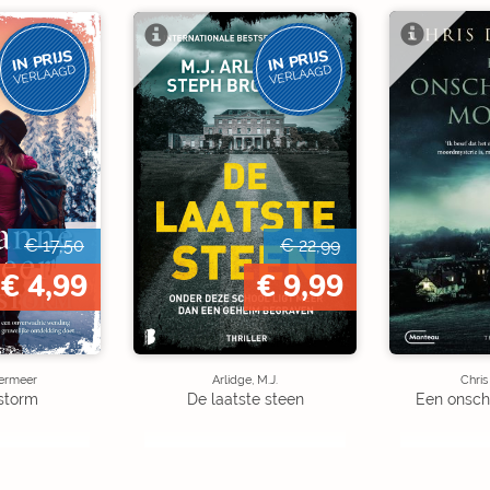
IN PRIJS
IN PRIJS
VERLAAGD
VERLAAGD
€ 17,50
€ 22,99
€ 4,99
€ 9,99
ermeer
Arlidge, M.J.
Chris
storm
De laatste steen
Een onsch