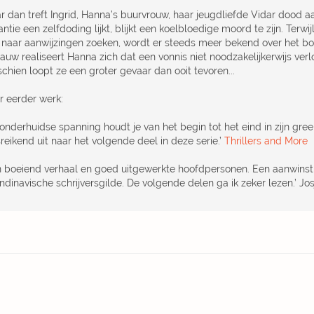
r dan treft Ingrid, Hanna’s buurvrouw, haar jeugdliefde Vidar dood aa
antie een zelfdoding lijkt, blijkt een koelbloedige moord te zijn. Terw
k naar aanwijzingen zoeken, wordt er steeds meer bekend over het bo
auw realiseert Hanna zich dat een vonnis niet noodzakelijkerwijs verl
chien loopt ze een groter gevaar dan ooit tevoren...
r eerder werk:
onderhuidse spanning houdt je van het begin tot het eind in zijn greep.
reikend uit naar het volgende deel in deze serie.’
Thrillers and More
n boeiend verhaal en goed uitgewerkte hoofdpersonen. Een aanwinst
ndinavische schrijversgilde. De volgende delen ga ik zeker lezen.’ Jo