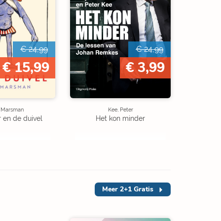
€ 24,99
€ 24,99
€ 15,99
€ 3,99
e Marsman
Kee, Peter
r en de duivel
Het kon minder
Meer
2+1 Gratis