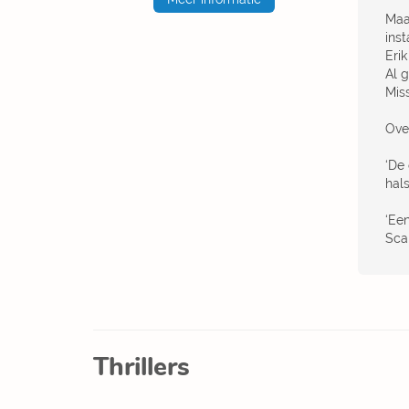
Maa
inst
Eri
Al g
Miss
Ove
‘De 
hals
‘Ee
Sca
Thrillers