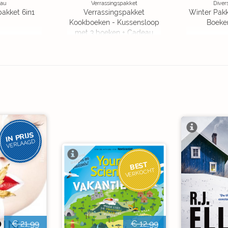
au
Verrassingspakket
Diver
pakket 6in1
Verrassingspakket
Winter Pakk
Kookboeken - Kussensloop
Boeke
met 3 boeken + Cadeau
OP=OP
IN PRIJS
VERLAAGD
BEST
VERKOCHT
€ 21,99
€ 12,99