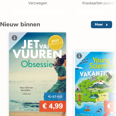
Verzwegen
Kraskaarten pakket 
Nieuw binnen
Meer
BEST
VERKOCHT
V
€ 17,50
€
€ 4,99
€ 