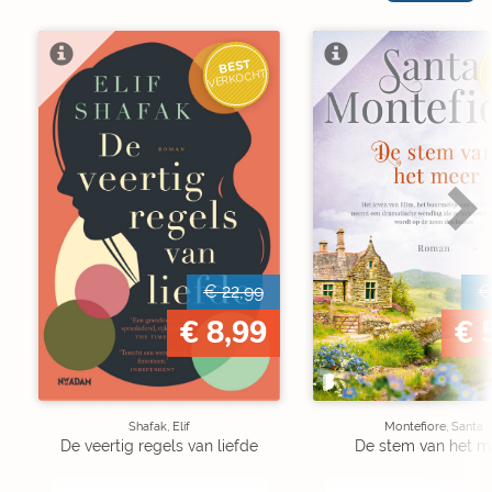
BEST
V
VERKOCHT
€ 22,99
€
€ 8,99
€ 
Shafak, Elif
Montefiore, Santa
De veertig regels van liefde
De stem van het m