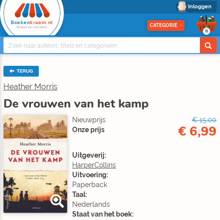
Inloggen
Boeken
kraam.nl
CATEGORIE
Stapel op voordeel
0
TERUG
Heather Morris
De vrouwen van het kamp
Nieuwprijs
€ 15,00
€ 6,99
Onze prijs
Uitgeverij:
HarperCollins
Uitvoering:
Paperback
Taal:
Nederlands
Staat van het boek: