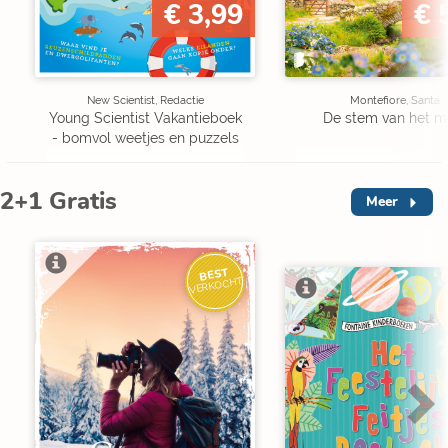
€ 3,99
€ 
New Scientist, Redactie
Montefiore, Santa
Young Scientist Vakantieboek
De stem van het m
- bomvol weetjes en puzzels
2+1 Gratis
Meer
BEST
VERKOCHT
V