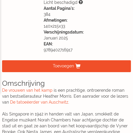
Licht beschadigd
Aantal Pagina's:
384
Afmetingen:
140x215x33
Verschijningsdatum:
Januari 2025
EAN:
9789402716917
Toevoegen
Omschrijving
De vrouwen van het kamp
is een prachtige, ontroerende roman
van bestsellerauteur Heather Morris. Een aanrader voor de lezers
van
De tatoeëerder van Auschwitz
.
Als Singapore in 1942 in handen valt van Japan, smokkelt de
Engelse muzikant Norah Chambers haar achtjarige dochter de
stad uit en gaat ze aan boord van het koopvaardijschip de Vyner
Brooke
.
Ook Nesta James, een Australische verpleegkundige,