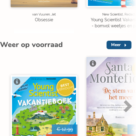
van Vuuren, Jet
New Scientist, Redact
Obsessie
Young Scientist Vakan
- bomvol weetjes en p
Weer op voorraad
Meer
V
BEST
VERKOCHT
€ 12,99
€