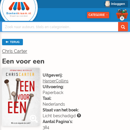
Inloggen
Boeken
kraam.nl
CATEGORIE
Stapel op voordeel
0
TERUG
Chris Carter
Een voor een
Uitgeverij:
HarperCollins
Uitvoering:
Paperback
Taal:
Nederlands
Staat van het boek:
Licht beschadigd
Aantal Pagina's:
384