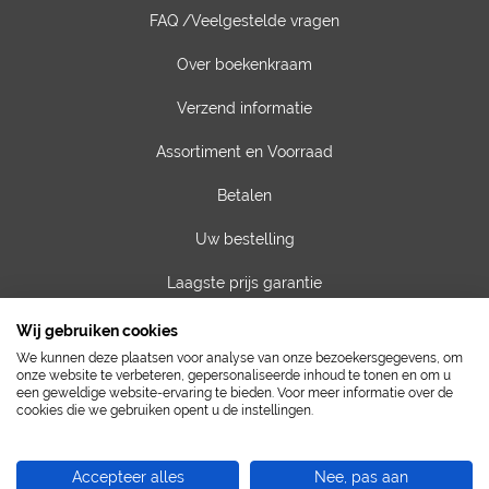
FAQ /Veelgestelde vragen
Over boekenkraam
Verzend informatie
Assortiment en Voorraad
Betalen
Uw bestelling
Laagste prijs garantie
Privacy van gegevens
Wij gebruiken cookies
We kunnen deze plaatsen voor analyse van onze bezoekersgegevens, om
Algemene voorwaarden
onze website te verbeteren, gepersonaliseerde inhoud te tonen en om u
een geweldige website-ervaring te bieden. Voor meer informatie over de
cookies die we gebruiken opent u de instellingen.
Contact
Vacatures
Accepteer alles
Nee, pas aan