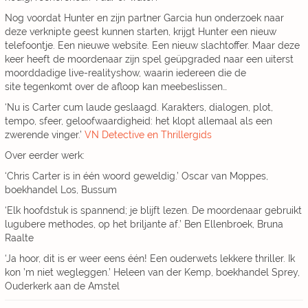
Nog voordat Hunter en zijn partner Garcia hun onderzoek naar
deze verknipte geest kunnen starten, krijgt Hunter een nieuw
telefoontje. Een nieuwe website. Een nieuw slachtoffer. Maar deze
keer heeft de moordenaar zijn spel geüpgraded naar een uiterst
moorddadige live-realityshow, waarin iedereen die de
site tegenkomt over de afloop kan meebeslissen…
‘Nu is Carter cum laude geslaagd. Karakters, dialogen, plot,
tempo, sfeer, geloofwaardigheid: het klopt allemaal als een
zwerende vinger.’
VN Detective en Thrillergids
Over eerder werk:
‘Chris Carter is in één woord geweldig.’ Oscar van Moppes,
boekhandel Los, Bussum
‘Elk hoofdstuk is spannend; je blijft lezen. De moordenaar gebruikt
lugubere methodes, op het briljante af.’ Ben Ellenbroek, Bruna
Raalte
‘Ja hoor, dit is er weer eens één! Een ouderwets lekkere thriller. Ik
kon ’m niet wegleggen.’ Heleen van der Kemp, boekhandel Sprey,
Ouderkerk aan de Amstel