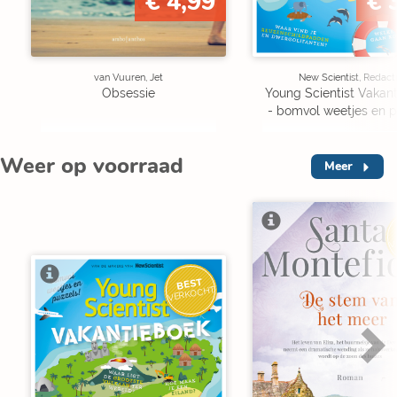
€ 4,99
€ 
van Vuuren, Jet
New Scientist, Redact
Obsessie
Young Scientist Vakan
- bomvol weetjes en p
Weer op voorraad
Meer
V
BEST
VERKOCHT