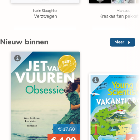
Karin Slaughter
Manteau
Verzwegen
Kraskaarten pakket 
Nieuw binnen
Meer
BEST
VERKOCHT
V
€ 17,50
€