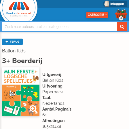
Inloggen
Boeken
kraam.nl
CATEGORIE
Stapel op voordeel
0
TERUG
Ballon Kids
3+ Boerderij
Uitgeverij:
Ballon Kids
Uitvoering:
Paperback
Taal:
Nederlands
Aantal Pagina's:
64
Afmetingen:
165x214x8