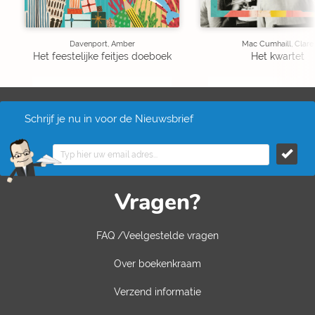
Davenport, Amber
Mac Cumhaill, Clare
Het feestelijke feitjes doeboek
Het kwartet
Schrijf je nu in voor de Nieuwsbrief
Vragen?
FAQ /Veelgestelde vragen
Over boekenkraam
Verzend informatie