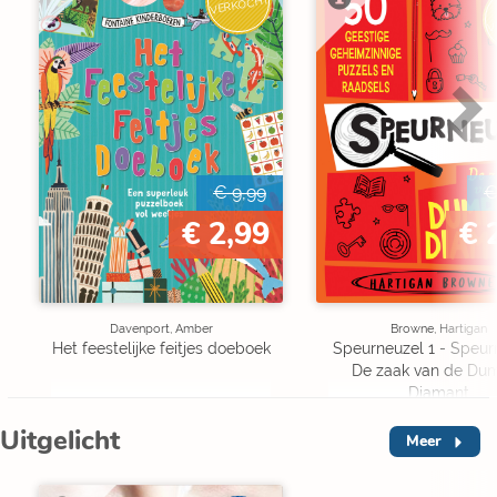
VERKOCHT
V
€ 9,99
€
€ 2,99
€ 
Davenport, Amber
Browne, Hartigan
Het feestelijke feitjes doeboek
Speurneuzel 1 - Speur
De zaak van de Du
Diamant
Uitgelicht
Meer