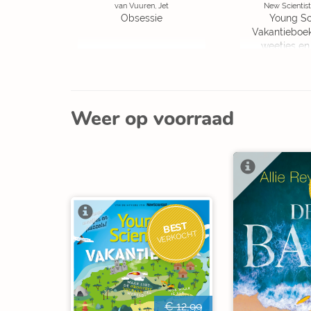
van Vuuren, Jet
New Scientist
Obsessie
Young Sc
Vakantieboe
weetjes en
Weer op voorraad
BEST
VERKOCHT
€ 12,99