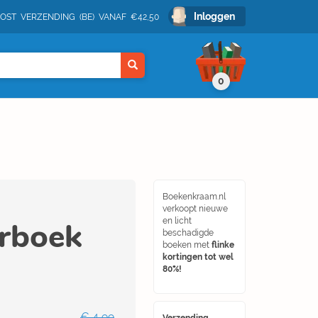
Inloggen
POST VERZENDING (BE) VANAF €42,50
0
Boekenkraam.nl
verkoopt nieuwe
erboek
en licht
beschadigde
boeken met
flinke
kortingen tot wel
80%!
€ 4,99