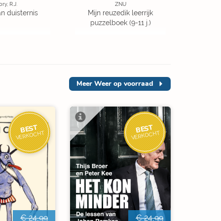
ory, R.J.
ZNU
an duisternis
Mijn reuzedik leerrijk
puzzelboek (9-11 j.)
Meer
Weer op voorraad
BEST
BEST
VERKOCHT
VERKOCHT
€ 24,99
€ 24,99