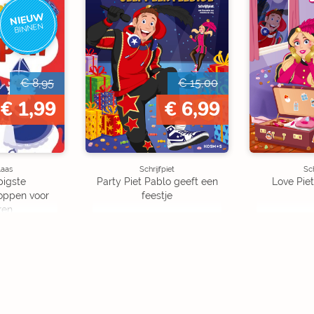
NIEUW
BINNEN
€ 8,95
€ 15,00
€ 1,99
€ 6,99
laas
Schrijfpiet
Sch
pigste
Party Piet Pablo geeft een
Love Piet
oppen voor
feestje
ren