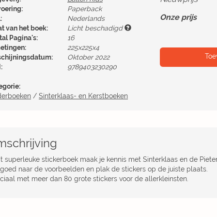
voering:
Paperback
Onze prijs
:
Nederlands
at van het boek:
Licht beschadigd
al Pagina's:
16
etingen:
225x225x4
Toe
schijningsdatum:
Oktober 2022
:
9789403230290
egorie:
derboeken
/
Sinterklaas- en Kerstboeken
schrijving
dit superleuke stickerboek maak je kennis met Sinterklaas en de Piete
 goed naar de voorbeelden en plak de stickers op de juiste plaats.
ciaal met meer dan 80 grote stickers voor de allerkleinsten.