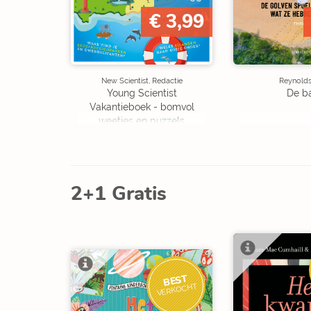
€ 3,99
New Scientist, Redactie
Reynolds,
Young Scientist
De b
Vakantieboek - bomvol
weetjes en puzzels
2+1 Gratis
BEST
VERKOCHT