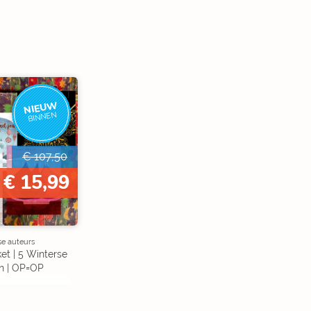
NIEUW
BINNEN
€ 107,50
€ 15,99
se auteurs
et | 5 Winterse
n | OP=OP