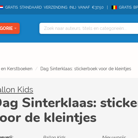
GRATIS STANDAARD VERZENDING (NL) VANAF €37,50
GRATIS B
GORIE
- en Kerstboeken
Dag Sinterklaas: stickerboek voor de kleintjes
llon Kids
ag Sinterklaas: stick
oor de kleintjes
Nieuwprijs
everij:
Ballon Kids