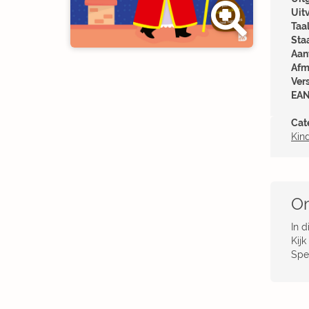
Uit
Taal
Sta
Aant
Afm
Ver
EAN
Cat
Kin
Om
In 
Kijk
Spe