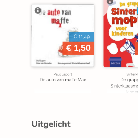
€ 11,49
€ 1,50
Paul Laport
Sinterk
De auto van maffe Max
De grap
Sinterklaasm
kinde
Uitgelicht