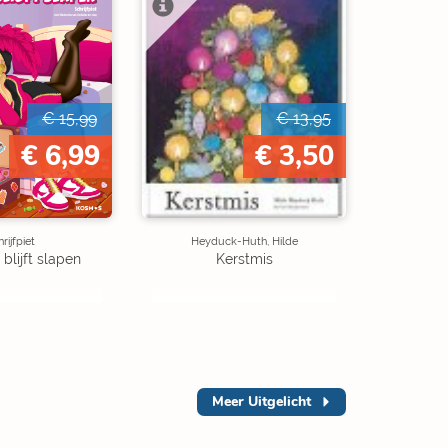
€ 15,99
€ 13,95
€ 6,99
€ 3,50
rijfpiet
Heyduck-Huth, Hilde
 blijft slapen
Kerstmis
Meer
Uitgelicht