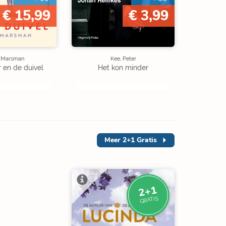
€ 15,99
€ 3,99
e Marsman
Kee, Peter
r en de duivel
Het kon minder
Meer
2+1 Gratis
2+1
GRATIS