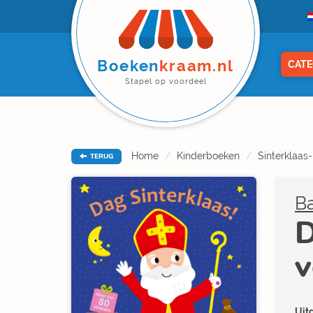
Boeken
kraam.nl
CATE
Stapel op voordeel
Home
Kinderboeken
Sinterklaas
TERUG
Ba
D
v
Uitg