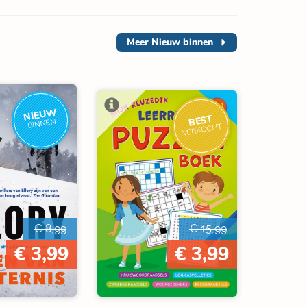
Meer
Nieuw binnen
NIEUW
BEST
BINNEN
VERKOCHT
€ 8,99
€ 15,99
€ 3,99
€ 3,99