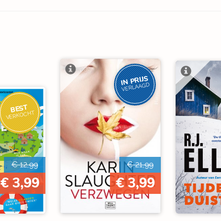
IN PRIJS
VERLAAGD
BEST
VERKOCHT
€ 12,99
€ 21,99
€ 3,99
€ 3,99