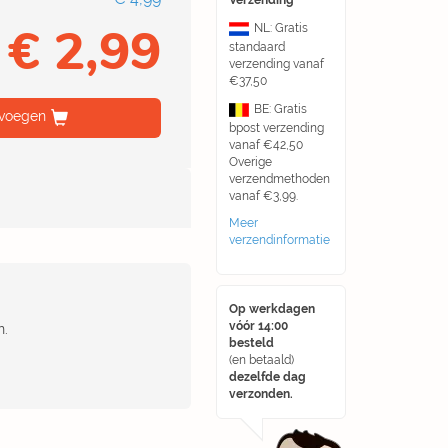
Verzending
€ 2,99
NL: Gratis
standaard
verzending vanaf
€37,50
BE: Gratis
voegen
bpost verzending
vanaf €42,50
Overige
verzendmethoden
vanaf €3,99.
Meer
verzendinformatie
Op werkdagen
vóór 14:00
n.
besteld
(en betaald)
dezelfde dag
verzonden.