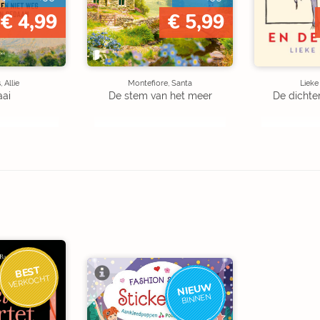
€ 4,99
€ 5,99
 Allie
Montefiore, Santa
Liek
aai
De stem van het meer
De dichte
BEST
VERKOCHT
NIEUW
BINNEN