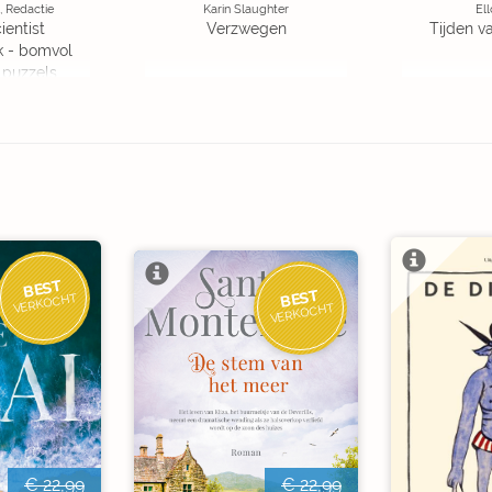
, Redactie
Karin Slaughter
Ell
ientist
Verzwegen
Tijden v
k - bomvol
 puzzels
BEST
BEST
VERKOCHT
VERKOCHT
€ 22,99
€ 22,99