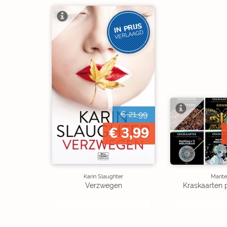
IN PRIJS
VERLAAGD
€ 21,99
€ 3,99
Karin Slaughter
Mante
Verzwegen
Kraskaarten 