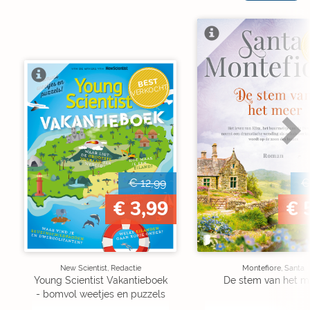
V
BEST
VERKOCHT
€ 12,99
€
€ 3,99
€ 
New Scientist, Redactie
Montefiore, Santa
Young Scientist Vakantieboek
De stem van het m
- bomvol weetjes en puzzels