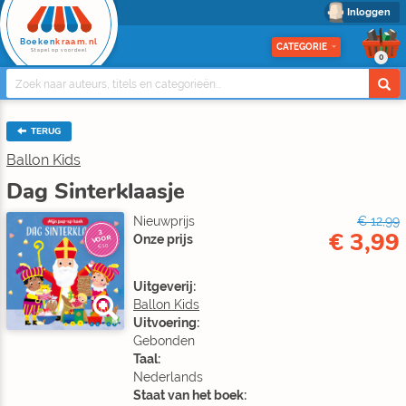
Inloggen
Boeken
kraam.nl
CATEGORIE
Stapel op voordeel
0
TERUG
Ballon Kids
Dag Sinterklaasje
Nieuwprijs
€ 12,99
€ 3,99
3
Onze prijs
VOOR
€10
Uitgeverij:
Ballon Kids
Uitvoering:
Gebonden
Taal:
Nederlands
Staat van het boek: