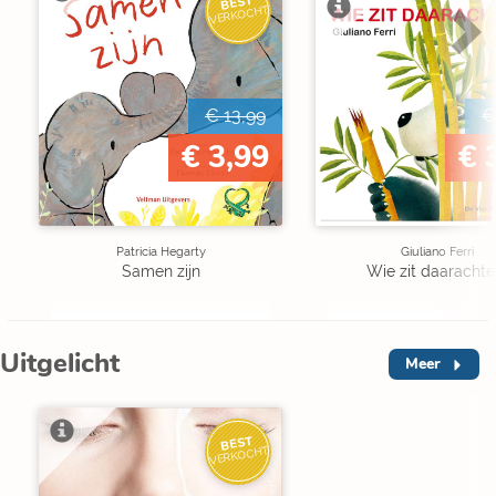
BEST
VERKOCHT
V
€ 13,99
€
€ 3,99
€ 
Patricia Hegarty
Giuliano Ferri
Samen zijn
Wie zit daarachte
Uitgelicht
Meer
BEST
VERKOCHT