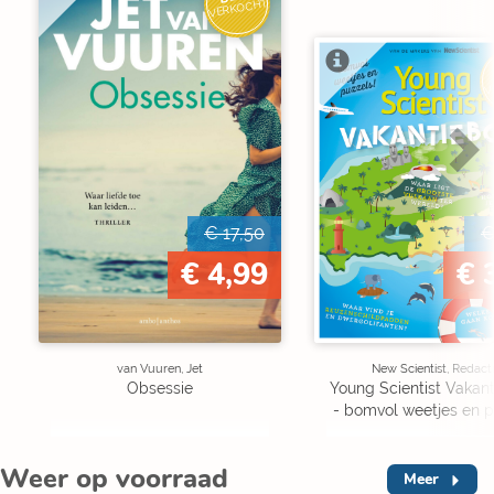
VERKOCHT
V
€ 17,50
€
€ 4,99
€ 
van Vuuren, Jet
New Scientist, Redact
Obsessie
Young Scientist Vakan
- bomvol weetjes en p
Weer op voorraad
Meer