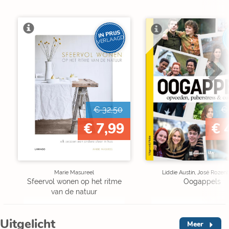
IN PRIJS
VERLAAGD
€ 32,50
€
€ 7,99
€ 
Marie Masureel
Liddie Austin, José Rozen
Sfeervol wonen op het ritme
Oogappels
van de natuur
Uitgelicht
Meer