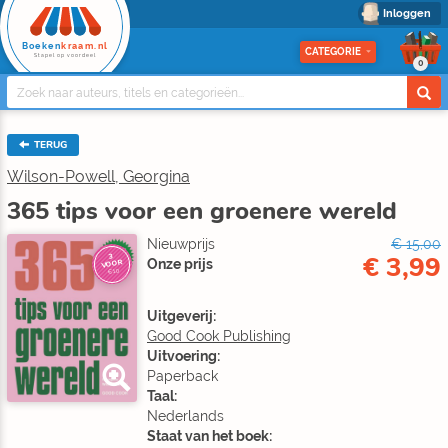
Inloggen
Boeken
kraam.nl
CATEGORIE
Stapel op voordeel
0
TERUG
Wilson-Powell, Georgina
365 tips voor een groenere wereld
Nieuwprijs
€ 15,00
€ 3,99
3
Onze prijs
VOOR
€10
Uitgeverij:
Good Cook Publishing
Uitvoering:
Paperback
Taal:
Nederlands
Staat van het boek: