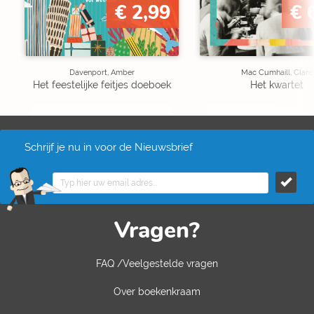
€ 2,99
€ 
Davenport, Amber
Mac Cumhaill, Clare
Het feestelijke feitjes doeboek
Het kwartet
Schrijf je nu in voor de Nieuwsbrief
Vragen?
FAQ /Veelgestelde vragen
Over boekenkraam