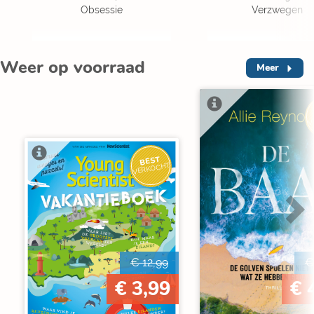
Obsessie
Verzwegen
Weer op voorraad
Meer
V
BEST
VERKOCHT
€ 12,99
€
€ 3,99
€ 